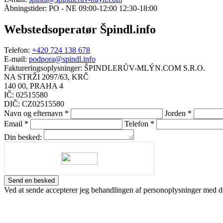
Åbningstider:
PO - NE 09:00-12:00 12:30-18:00
+
Webstedsoperatør Špindl.info
−
Telefon:
+420 724 138 678
E-mail:
podpora@spindl.info
Faktureringsoplysninger:
ŠPINDLERŮV-MLÝN.COM S.R.O.
NA STRŽI 2097/63, KRČ
140 00, PRAHA 4
IČ: 02515580
DIČ: CZ02515580
Navn og efternavn
*
Jorden
*
Email
*
Telefon
*
Din besked:
Send en besked
Ved at sende accepterer jeg behandlingen af personoplysninger med d