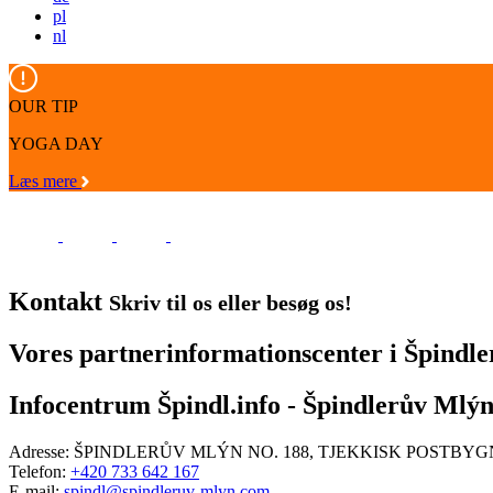
pl
nl
OUR TIP
YOGA DAY
Læs mere
Kontakt
Skriv til os eller besøg os!
Vores partnerinformationscenter i Špindl
Infocentrum Špindl.info - Špindlerův Mlý
Adresse:
ŠPINDLERŮV MLÝN NO. 188, TJEKKISK POSTBYG
Telefon:
+420 733 642 167
E-mail:
spindl@spindleruv-mlyn.com