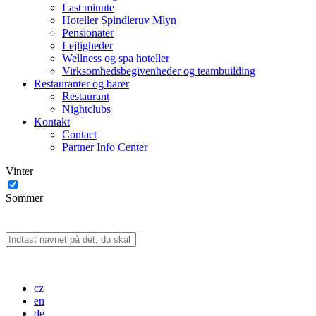
Last minute
Hoteller Spindleruv Mlyn
Pensionater
Lejligheder
Wellness og spa hoteller
Virksomhedsbegivenheder og teambuilding
Restauranter og barer
Restaurant
Nightclubs
Kontakt
Contact
Partner Info Center
Vinter
Sommer
cz
en
de