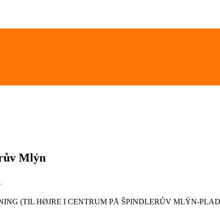
erův Mlýn
n
NING (TIL HØJRE I CENTRUM PÅ ŠPINDLERŮV MLÝN-PLA