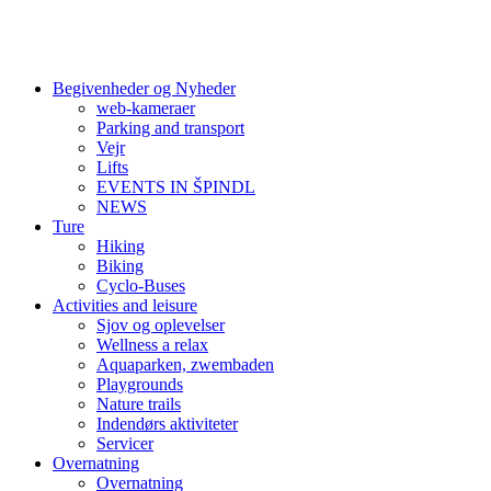
Begivenheder og Nyheder
web-kameraer
Parking and transport
Vejr
Lifts
EVENTS IN ŠPINDL
NEWS
Ture
Hiking
Biking
Cyclo-Buses
Activities and leisure
Sjov og oplevelser
Wellness a relax
Aquaparken, zwembaden
Playgrounds
Nature trails
Indendørs aktiviteter
Servicer
Overnatning
Overnatning