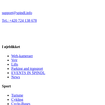
support@spindl.info
Tel.: +420 724 138 678
I øjeblikket
Web-kameraer
Vejr
Lifts
Parking and transport
EVENTS IN ŠPINDL
News
Sport
Turisme
Cykling
Cyclo-Buses