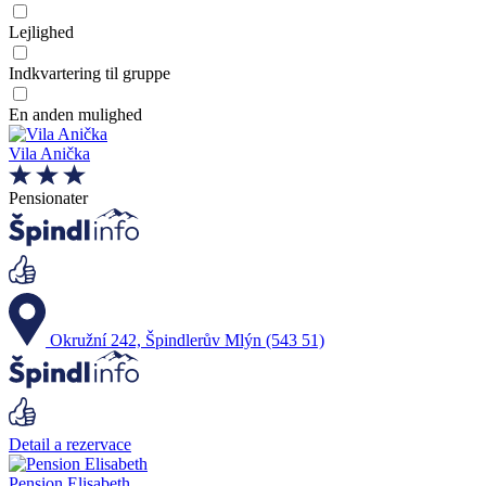
Lejlighed
Indkvartering til gruppe
En anden mulighed
Vila Anička
Pensionater
Okružní 242, Špindlerův Mlýn (543 51)
Detail a rezervace
Pension Elisabeth