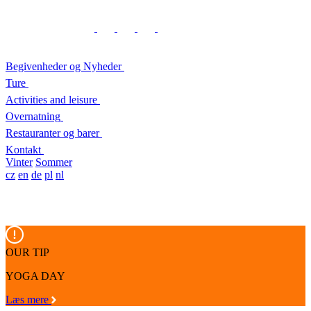
Begivenheder og Nyheder
Ture
Activities and leisure
Overnatning
Restauranter og barer
Kontakt
Vinter
Sommer
cz
en
de
pl
nl
OUR TIP
YOGA DAY
Læs mere