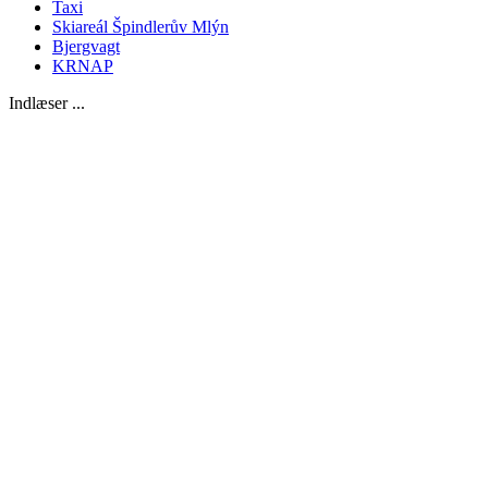
Taxi
Skiareál Špindlerův Mlýn
Bjergvagt
KRNAP
Indlæser ...