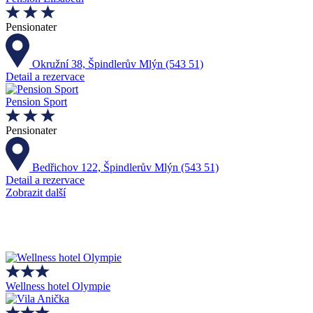
Pensionater
Okružní 38, Špindlerův Mlýn (543 51)
Detail a rezervace
Pension Sport
Pensionater
Bedřichov 122, Špindlerův Mlýn (543 51)
Detail a rezervace
Zobrazit další
Wellness hotel Olympie