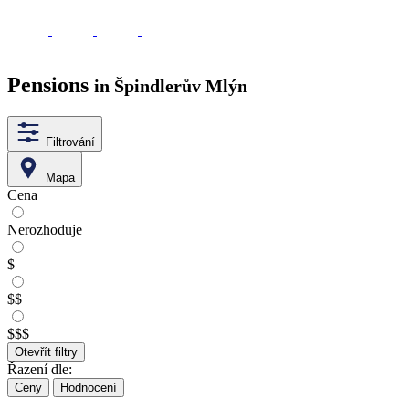
Pensions
in Špindlerův Mlýn
Filtrování
Mapa
Cena
Nerozhoduje
$
$$
$$$
Otevřít filtry
Řazení dle:
Ceny
Hodnocení