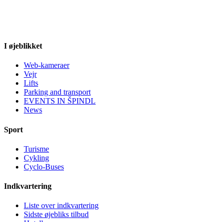
I øjeblikket
Web-kameraer
Vejr
Lifts
Parking and transport
EVENTS IN ŠPINDL
News
Sport
Turisme
Cykling
Cyclo-Buses
Indkvartering
Liste over indkvartering
Sidste øjebliks tilbud