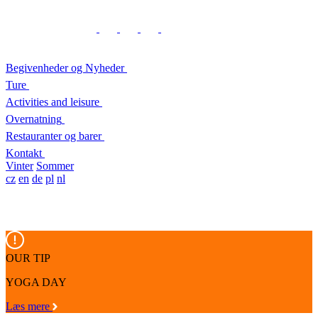
Begivenheder og Nyheder
Ture
Activities and leisure
Overnatning
Restauranter og barer
Kontakt
Vinter
Sommer
cz
en
de
pl
nl
OUR TIP
YOGA DAY
Læs mere