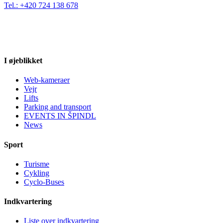
Tel.: +420 724 138 678
I øjeblikket
Web-kameraer
Vejr
Lifts
Parking and transport
EVENTS IN ŠPINDL
News
Sport
Turisme
Cykling
Cyclo-Buses
Indkvartering
Liste over indkvartering