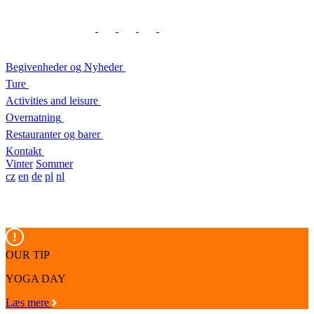
Begivenheder og Nyheder
Ture
Activities and leisure
Overnatning
Restauranter og barer
Kontakt
Vinter
Sommer
cz
en
de
pl
nl
OUR TIP
YOGA DAY
Læs mere