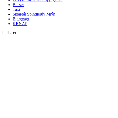
Busser
Taxi
Skiareál Špindlerův Mlýn
Bjergvagt
KRNAP
Indlæser ...