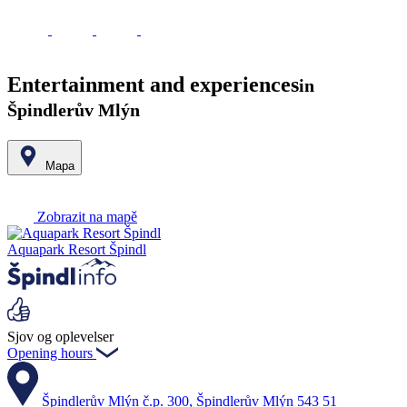
Entertainment and experiences
in
Špindlerův Mlýn
Mapa
Leaflet
|
© Seznam.cz a.s. a další
+
Zobrazit na mapě
−
Aquapark Resort Špindl
Sjov og oplevelser
Opening hours
Špindlerův Mlýn č.p. 300, Špindlerův Mlýn 543 51