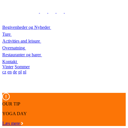
Begivenheder og Nyheder
Ture
Activities and leisure
Overnatning
Restauranter og barer
Kontakt
Vinter
Sommer
cz
en
de
pl
nl
OUR TIP
YOGA DAY
Læs mere