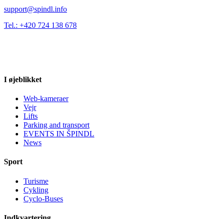
support@spindl.info
Tel.: +420 724 138 678
I øjeblikket
Web-kameraer
Vejr
Lifts
Parking and transport
EVENTS IN ŠPINDL
News
Sport
Turisme
Cykling
Cyclo-Buses
Indkvartering