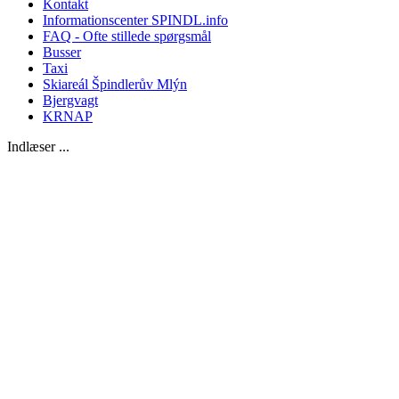
Kontakt
Informationscenter SPINDL.info
FAQ - Ofte stillede spørgsmål
Busser
Taxi
Skiareál Špindlerův Mlýn
Bjergvagt
KRNAP
Indlæser ...