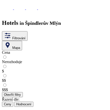
Hotels
in Špindlerův Mlýn
Filtrování
Mapa
Cena
Nerozhoduje
$
$$
$$$
Otevřít filtry
Řazení dle:
Ceny
Hodnocení