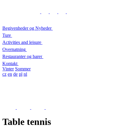
Begivenheder og Nyheder
Ture
Activities and leisure
Overnatning
Restauranter og barer
Kontakt
Vinter
Sommer
cz
en
de
pl
nl
Table tennis