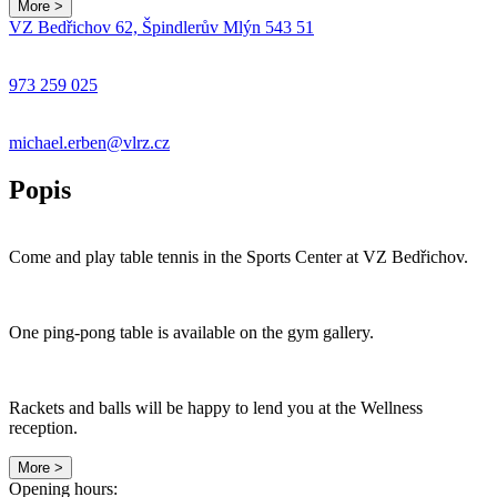
More >
Leaflet
|
© Seznam.cz a.s. a další
VZ Bedřichov 62, Špindlerův Mlýn 543 51
+
−
973 259 025
michael.erben@vlrz.cz
Popis
Come and play table tennis in the Sports Center at VZ Bedřichov.
One ping-pong table is available on the gym gallery.
Rackets and balls will be happy to lend you at the Wellness
reception.
More >
Opening hours: