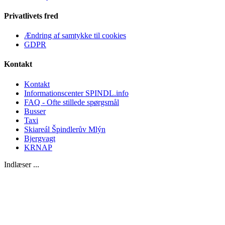
Privatlivets fred
Ændring af samtykke til cookies
GDPR
Kontakt
Kontakt
Informationscenter SPINDL.info
FAQ - Ofte stillede spørgsmål
Busser
Taxi
Skiareál Špindlerův Mlýn
Bjergvagt
KRNAP
Indlæser ...