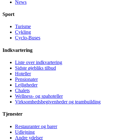
News
Sport
Turisme
Cykling
Cyclo-Buses
Indkvartering
Liste over indkvartering
Sidste øjebliks tilbud
Hoteller
Pensionater
Lejligheder
Chalets
Wellness- og spahoteller
Virksomhedsbegivenheder og teambuilding
Tjenester
Restauranter og barer
Udlejning
Andre ydelser