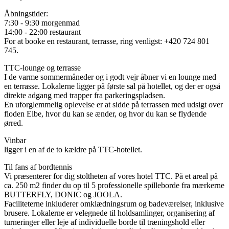
Åbningstider:
7:30 - 9:30 morgenmad
14:00 - 22:00 restaurant
For at booke en restaurant, terrasse, ring venligst: +420 724 801
745.
TTC-lounge og terrasse
I de varme sommermåneder og i godt vejr åbner vi en lounge med
en terrasse. Lokalerne ligger på første sal på hotellet, og der er også
direkte adgang med trapper fra parkeringspladsen.
En uforglemmelig oplevelse er at sidde på terrassen med udsigt over
floden Elbe, hvor du kan se ænder, og hvor du kan se flydende
ørred.
Vinbar
ligger i en af ​​de to kældre på TTC-hotellet.
Til fans af bordtennis
Vi præsenterer for dig stoltheten af ​​vores hotel TTC. På et areal på
ca. 250 m2 finder du op til 5 professionelle spilleborde fra mærkerne
BUTTERFLY, DONIC og JOOLA.
Faciliteterne inkluderer omklædningsrum og badeværelser, inklusive
brusere. Lokalerne er velegnede til holdsamlinger, organisering af
turneringer eller leje af individuelle borde til træningshold eller