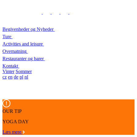
Begivenheder og Nyheder
Ture
Activities and leisure
Overnatning
Restauranter og barer
Kontakt
Vinter
Sommer
cz
en
de
pl
nl
OUR TIP
YOGA DAY
Læs mere