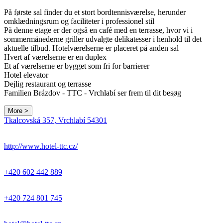
På første sal finder du et stort bordtennisværelse, herunder
omklædningsrum og faciliteter i professionel stil
På denne etage er der også en café med en terrasse, hvor vi i
sommermånederne griller udvalgte delikatesser i henhold til det
aktuelle tilbud. Hotelværelserne er placeret på anden sal
Hvert af værelserne er en duplex
Et af værelserne er bygget som fri for barrierer
Hotel elevator
Dejlig restaurant og terrasse
Familien Brázdov - TTC - Vrchlabí ser frem til dit besøg
More >
Tkalcovská 357, Vrchlabí 54301
http://www.hotel-ttc.cz/
+420 602 442 889
+420 724 801 745