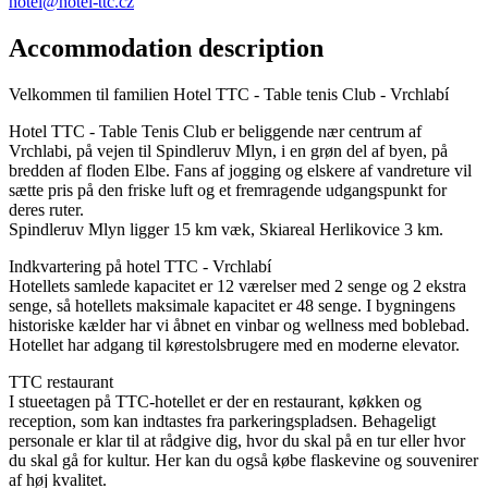
hotel@hotel-ttc.cz
Accommodation description
Velkommen til familien Hotel TTC - Table tenis Club - Vrchlabí
Hotel TTC - Table Tenis Club er beliggende nær centrum af
Vrchlabi, på vejen til Spindleruv Mlyn, i en grøn del af byen, på
bredden af ​​floden Elbe. Fans af jogging og elskere af vandreture vil
sætte pris på den friske luft og et fremragende udgangspunkt for
deres ruter.
Spindleruv Mlyn ligger 15 km væk, Skiareal Herlikovice 3 km.
Indkvartering på hotel TTC - Vrchlabí
Hotellets samlede kapacitet er 12 værelser med 2 senge og 2 ekstra
senge, så hotellets maksimale kapacitet er 48 senge. I bygningens
historiske kælder har vi åbnet en vinbar og wellness med boblebad.
Hotellet har adgang til kørestolsbrugere med en moderne elevator.
TTC restaurant
I stueetagen på TTC-hotellet er der en restaurant, køkken og
reception, som kan indtastes fra parkeringspladsen. Behageligt
personale er klar til at rådgive dig, hvor du skal på en tur eller hvor
du skal gå for kultur. Her kan du også købe flaskevine og souvenirer
af høj kvalitet.