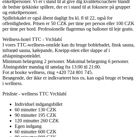
enkeltpersoner. Vi er i stand til at give dig kvalitetscoachere blandt
de bedste tjekkiske spillere, der er i stand til at fokusere på grupper
og enkeltpersoner.
Spillelokalet er også åbent dagligt fra kl. 8 til 22, også for
offentligheden. Prisen er 50 CZK per time per person eller 100 CZK
per time per bord. Professionelle flagermus og balloner til leje gratis.
Wellness-hotel TTC - Vrchlabí
I vores TTC-wellness-område kan du bruge boblebadet, finsk sauna,
infrarød sauna, kølepande, Kneipp-stien eller slappe af i
afslapningsområdet.
Minimum belægning 2 personer. Maksimal belægning 6 personer.
Åbningstider mandag til søndag fra 13:00 til 21:00.
For at booke wellness, ring +420 724 801 745.
Besøgende, der ikke er indkvarteret hos os, kan også bruge et besøg
i wellness.
Prisliste - wellness TTC Vrchlabí
Individuel indgangsbillet
60 minutter 130 CZK
90 minutter 195 CZK
120 minutter 260 CZK
Egen indgang
60 minutter 600 CZK