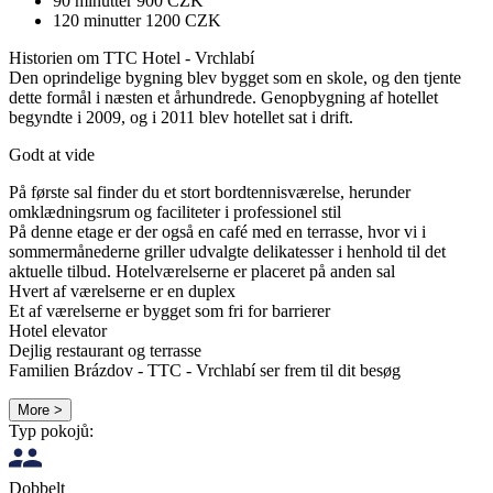
90 minutter 900 CZK
120 minutter 1200 CZK
Historien om TTC Hotel - Vrchlabí
Den oprindelige bygning blev bygget som en skole, og den tjente
dette formål i næsten et århundrede. Genopbygning af hotellet
begyndte i 2009, og i 2011 blev hotellet sat i drift.
Godt at vide
På første sal finder du et stort bordtennisværelse, herunder
omklædningsrum og faciliteter i professionel stil
På denne etage er der også en café med en terrasse, hvor vi i
sommermånederne griller udvalgte delikatesser i henhold til det
aktuelle tilbud. Hotelværelserne er placeret på anden sal
Hvert af værelserne er en duplex
Et af værelserne er bygget som fri for barrierer
Hotel elevator
Dejlig restaurant og terrasse
Familien Brázdov - TTC - Vrchlabí ser frem til dit besøg
More >
Typ pokojů:
Dobbelt