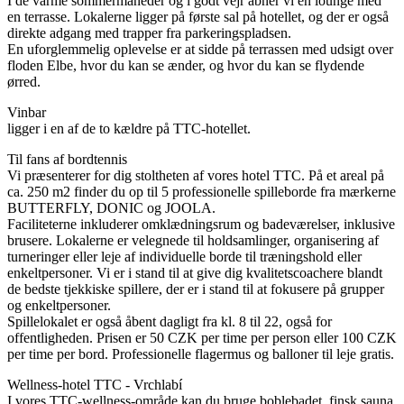
I de varme sommermåneder og i godt vejr åbner vi en lounge med
en terrasse. Lokalerne ligger på første sal på hotellet, og der er også
direkte adgang med trapper fra parkeringspladsen.
En uforglemmelig oplevelse er at sidde på terrassen med udsigt over
floden Elbe, hvor du kan se ænder, og hvor du kan se flydende
ørred.
Vinbar
ligger i en af ​​de to kældre på TTC-hotellet.
Til fans af bordtennis
Vi præsenterer for dig stoltheten af ​​vores hotel TTC. På et areal på
ca. 250 m2 finder du op til 5 professionelle spilleborde fra mærkerne
BUTTERFLY, DONIC og JOOLA.
Faciliteterne inkluderer omklædningsrum og badeværelser, inklusive
brusere. Lokalerne er velegnede til holdsamlinger, organisering af
turneringer eller leje af individuelle borde til træningshold eller
enkeltpersoner. Vi er i stand til at give dig kvalitetscoachere blandt
de bedste tjekkiske spillere, der er i stand til at fokusere på grupper
og enkeltpersoner.
Spillelokalet er også åbent dagligt fra kl. 8 til 22, også for
offentligheden. Prisen er 50 CZK per time per person eller 100 CZK
per time per bord. Professionelle flagermus og balloner til leje gratis.
Wellness-hotel TTC - Vrchlabí
I vores TTC-wellness-område kan du bruge boblebadet, finsk sauna,