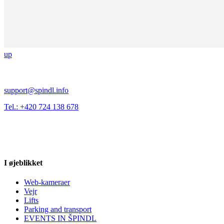
up
support@spindl.info
Tel.: +420 724 138 678
I øjeblikket
Web-kameraer
Vejr
Lifts
Parking and transport
EVENTS IN ŠPINDL