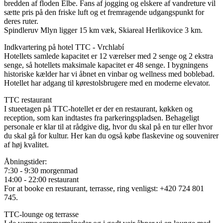
bredden af ​​floden Elbe. Fans af jogging og elskere af vandreture vil
sætte pris på den friske luft og et fremragende udgangspunkt for
deres ruter.
Spindleruv Mlyn ligger 15 km væk, Skiareal Herlikovice 3 km.
Indkvartering på hotel TTC - Vrchlabí
Hotellets samlede kapacitet er 12 værelser med 2 senge og 2 ekstra
senge, så hotellets maksimale kapacitet er 48 senge. I bygningens
historiske kælder har vi åbnet en vinbar og wellness med boblebad.
Hotellet har adgang til kørestolsbrugere med en moderne elevator.
TTC restaurant
I stueetagen på TTC-hotellet er der en restaurant, køkken og
reception, som kan indtastes fra parkeringspladsen. Behageligt
personale er klar til at rådgive dig, hvor du skal på en tur eller hvor
du skal gå for kultur. Her kan du også købe flaskevine og souvenirer
af høj kvalitet.
Åbningstider:
7:30 - 9:30 morgenmad
14:00 - 22:00 restaurant
For at booke en restaurant, terrasse, ring venligst: +420 724 801
745.
TTC-lounge og terrasse