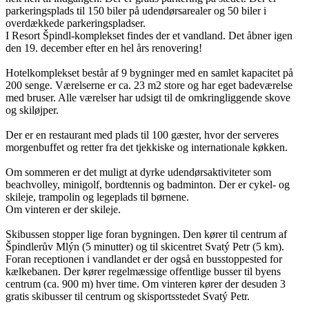
parkeringsplads til 150 biler på udendørsarealer og 50 biler i
overdækkede parkeringspladser.
I Resort Špindl-komplekset findes der et vandland. Det åbner igen
den 19. december efter en hel års renovering!
Hotelkomplekset består af 9 bygninger med en samlet kapacitet på
200 senge. Værelserne er ca. 23 m2 store og har eget badeværelse
med bruser. Alle værelser har udsigt til de omkringliggende skove
og skiløjper.
Der er en restaurant med plads til 100 gæster, hvor der serveres
morgenbuffet og retter fra det tjekkiske og internationale køkken.
Om sommeren er det muligt at dyrke udendørsaktiviteter som
beachvolley, minigolf, bordtennis og badminton. Der er cykel- og
skileje, trampolin og legeplads til børnene.
Om vinteren er der skileje.
Skibussen stopper lige foran bygningen. Den kører til centrum af
Špindlerův Mlýn (5 minutter) og til skicentret Svatý Petr (5 km).
Foran receptionen i vandlandet er der også en busstoppested for
kælkebanen. Der kører regelmæssige offentlige busser til byens
centrum (ca. 900 m) hver time. Om vinteren kører der desuden 3
gratis skibusser til centrum og skisportsstedet Svatý Petr.