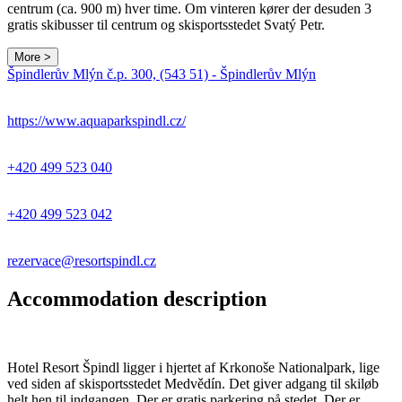
centrum (ca. 900 m) hver time. Om vinteren kører der desuden 3
gratis skibusser til centrum og skisportsstedet Svatý Petr.
More >
Leaflet
|
© Seznam.cz a.s. a další
Špindlerův Mlýn č.p. 300, (543 51) - Špindlerův Mlýn
+
−
https://www.aquaparkspindl.cz/
+420 499 523 040
+420 499 523 042
rezervace@resortspindl.cz
Accommodation description
Hotel Resort Špindl ligger i hjertet af Krkonoše Nationalpark, lige
ved siden af skisportsstedet Medvědín. Det giver adgang til skiløb
helt hen til indgangen. Der er gratis parkering på stedet. Der er