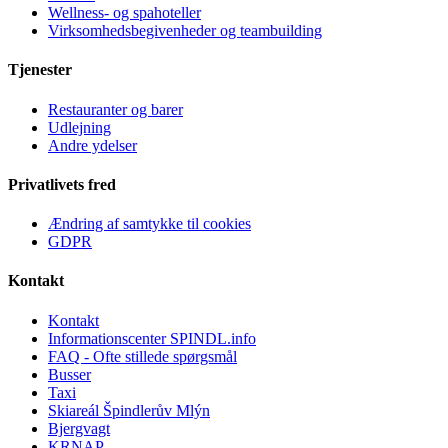
Wellness- og spahoteller
Virksomhedsbegivenheder og teambuilding
Tjenester
Restauranter og barer
Udlejning
Andre ydelser
Privatlivets fred
Ændring af samtykke til cookies
GDPR
Kontakt
Kontakt
Informationscenter SPINDL.info
FAQ - Ofte stillede spørgsmål
Busser
Taxi
Skiareál Špindlerův Mlýn
Bjergvagt
KRNAP