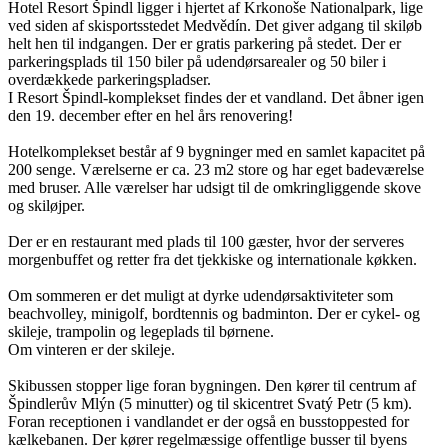
Hotel Resort Špindl ligger i hjertet af Krkonoše Nationalpark, lige
ved siden af skisportsstedet Medvědín. Det giver adgang til skiløb
helt hen til indgangen. Der er gratis parkering på stedet. Der er
parkeringsplads til 150 biler på udendørsarealer og 50 biler i
overdækkede parkeringspladser.
I Resort Špindl-komplekset findes der et vandland. Det åbner igen
den 19. december efter en hel års renovering!
Hotelkomplekset består af 9 bygninger med en samlet kapacitet på
200 senge. Værelserne er ca. 23 m2 store og har eget badeværelse
med bruser. Alle værelser har udsigt til de omkringliggende skove
og skiløjper.
Der er en restaurant med plads til 100 gæster, hvor der serveres
morgenbuffet og retter fra det tjekkiske og internationale køkken.
Om sommeren er det muligt at dyrke udendørsaktiviteter som
beachvolley, minigolf, bordtennis og badminton. Der er cykel- og
skileje, trampolin og legeplads til børnene.
Om vinteren er der skileje.
Skibussen stopper lige foran bygningen. Den kører til centrum af
Špindlerův Mlýn (5 minutter) og til skicentret Svatý Petr (5 km).
Foran receptionen i vandlandet er der også en busstoppested for
kælkebanen. Der kører regelmæssige offentlige busser til byens