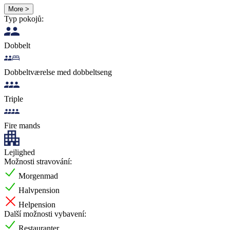
More >
Typ pokojů:
Dobbelt
Dobbeltværelse med dobbeltseng
Triple
Fire mands
Lejlighed
Možnosti stravování:
Morgenmad
Halvpension
Helpension
Další možnosti vybavení:
Restauranter