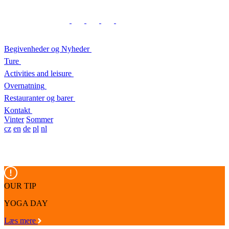
Begivenheder og Nyheder
Ture
Activities and leisure
Overnatning
Restauranter og barer
Kontakt
Vinter
Sommer
cz
en
de
pl
nl
OUR TIP
YOGA DAY
Læs mere