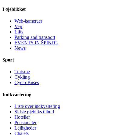
I øjeblikket
Web-kameraer
Vejr
Lifts
Parking and transport
EVENTS IN ŠPINDL
News
Sport
Turisme
Cykling
Cyclo-Buses
Indkvartering
Liste over indkvartering
Sidste øjebliks tilbud
Hoteller
Pensionater
Lejligheder
Chalets