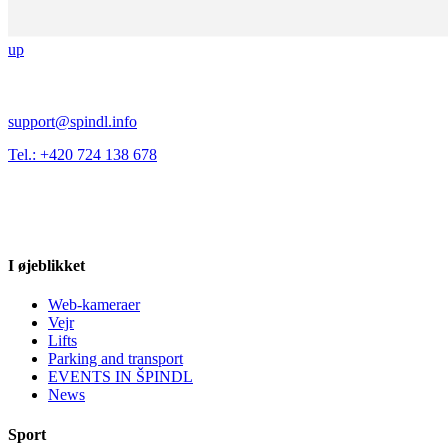
up
support@spindl.info
Tel.: +420 724 138 678
I øjeblikket
Web-kameraer
Vejr
Lifts
Parking and transport
EVENTS IN ŠPINDL
News
Sport