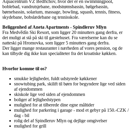
Aquacentrum VZ Bedřichov, hvor der er en swimmingpool,
boblebad, vandrutsjebane, modstrømsbassin, bølgebassin,
børnebassin, solarium, massage, bowling, squash, tennis, fitness,
skydebane, bobslædebane og tennisskole.
Beliggenhed af Aneta Apartments - Spindleruv Mlyn
Fra Medvědín Ski Resort, som ligger 20 minutters gang derfra, er
det muligt at stå på ski til gæstehuset. Fra værelserne kan du se
natteski på Hromovka, som ligger 5 minutters gang derfra.
Der ligger mange restauranter i nærheden af vores pension, og de
kan tilbyde dig ikke kun specialiteter fra det kroatiske køkken.
Hvorfor komme til os?
smukke lejligheder, fuldt udstyrede køkkener
snowtubing park, skilift til børn for begyndere lige ved siden
af ejendommen
skiskole lige ved siden af ejendommen
boliger af lejlighedstypen
mulighed for at tilberede dine egne måltider
mulighed for parkering i garage - mod et gebyr på 150.-CZK /
dag - bil
rolig del af Spindleruv Mlyn og dejlige omgivelser
mulighed for grill