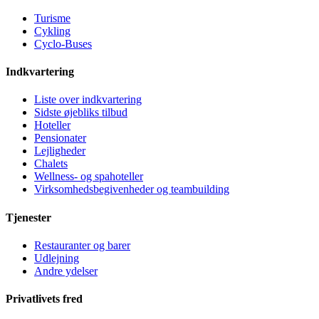
Turisme
Cykling
Cyclo-Buses
Indkvartering
Liste over indkvartering
Sidste øjebliks tilbud
Hoteller
Pensionater
Lejligheder
Chalets
Wellness- og spahoteller
Virksomhedsbegivenheder og teambuilding
Tjenester
Restauranter og barer
Udlejning
Andre ydelser
Privatlivets fred