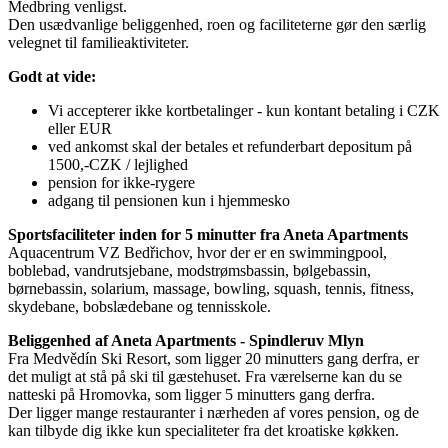
Medbring venligst.
Den usædvanlige beliggenhed, roen og faciliteterne gør den særlig
velegnet til familieaktiviteter.
Godt at vide:
Vi accepterer ikke kortbetalinger - kun kontant betaling i CZK
eller EUR
ved ankomst skal der betales et refunderbart depositum på
1500,-CZK / lejlighed
pension for ikke-rygere
adgang til pensionen kun i hjemmesko
Sportsfaciliteter inden for 5 minutter fra Aneta Apartments
Aquacentrum VZ Bedřichov, hvor der er en swimmingpool,
boblebad, vandrutsjebane, modstrømsbassin, bølgebassin,
børnebassin, solarium, massage, bowling, squash, tennis, fitness,
skydebane, bobslædebane og tennisskole.
Beliggenhed af Aneta Apartments - Spindleruv Mlyn
Fra Medvědín Ski Resort, som ligger 20 minutters gang derfra, er
det muligt at stå på ski til gæstehuset. Fra værelserne kan du se
natteski på Hromovka, som ligger 5 minutters gang derfra.
Der ligger mange restauranter i nærheden af vores pension, og de
kan tilbyde dig ikke kun specialiteter fra det kroatiske køkken.