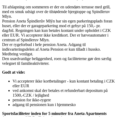
Til afslapning om sommeren er der en udendørs terrasse med grill,
med en smuk udsigt over de tilstødende bjergtoppe og Spindleruv
Mlyn.
Pension Aneta Špindlerův Mlýn har sin egen parkeringsplads foran
huset, eller der er garageparkering mod et gebyr på 150,- pr.
dag/bil. Regningen kan kun betales kontant under opholdet i CZK
eller EUR. Vi accepterer ikke kreditkort. Der er hæveautomater i
centrum af Spindleruv Mlyn.
Der er rygeforbud i hele pension Aneta. Adgang til
indkvarteringsdelen af Aneta Pension er kun tilladt i hussko.
Medbring venligst.
Den usædvanlige beliggenhed, roen og faciliteterne gør den særlig
velegnet til familieaktiviteter.
Godt at vide:
Vi accepterer ikke kortbetalinger - kun kontant betaling i CZK
eller EUR
ved ankomst skal der betales et refunderbart depositum på
1500,-CZK / lejlighed
pension for ikke-rygere
adgang til pensionen kun i hjemmesko
Sportsfaciliteter inden for 5 minutter fra Aneta Apartments