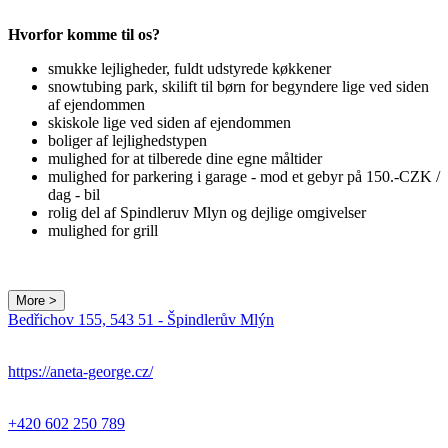
Hvorfor komme til os?
smukke lejligheder, fuldt udstyrede køkkener
snowtubing park, skilift til børn for begyndere lige ved siden
af ejendommen
skiskole lige ved siden af ejendommen
boliger af lejlighedstypen
mulighed for at tilberede dine egne måltider
mulighed for parkering i garage - mod et gebyr på 150.-CZK /
dag - bil
rolig del af Spindleruv Mlyn og dejlige omgivelser
mulighed for grill
More >
Bedřichov 155, 543 51 - Špindlerův Mlýn
https://aneta-george.cz/
+420 602 250 789