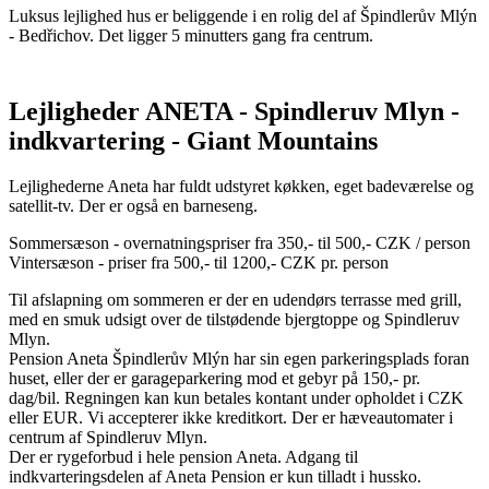
Luksus lejlighed hus er beliggende i en rolig del af Špindlerův Mlýn
- Bedřichov. Det ligger 5 minutters gang fra centrum.
Lejligheder ANETA - Spindleruv Mlyn -
indkvartering - Giant Mountains
Lejlighederne Aneta har fuldt udstyret køkken, eget badeværelse og
satellit-tv. Der er også en barneseng.
Sommersæson - overnatningspriser fra 350,- til 500,- CZK / person
Vintersæson - priser fra 500,- til 1200,- CZK pr. person
Til afslapning om sommeren er der en udendørs terrasse med grill,
med en smuk udsigt over de tilstødende bjergtoppe og Spindleruv
Mlyn.
Pension Aneta Špindlerův Mlýn har sin egen parkeringsplads foran
huset, eller der er garageparkering mod et gebyr på 150,- pr.
dag/bil. Regningen kan kun betales kontant under opholdet i CZK
eller EUR. Vi accepterer ikke kreditkort. Der er hæveautomater i
centrum af Spindleruv Mlyn.
Der er rygeforbud i hele pension Aneta. Adgang til
indkvarteringsdelen af Aneta Pension er kun tilladt i hussko.