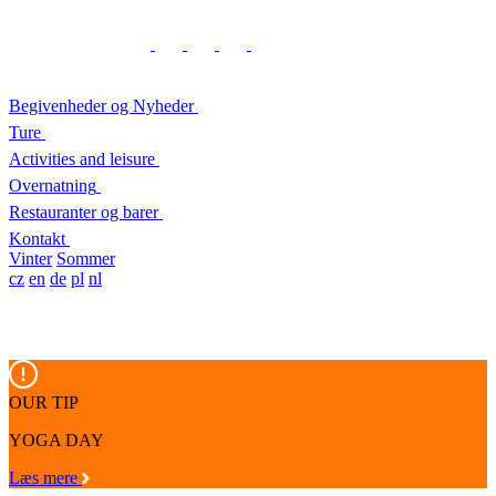
Begivenheder og Nyheder
Ture
Activities and leisure
Overnatning
Restauranter og barer
Kontakt
Vinter
Sommer
cz
en
de
pl
nl
OUR TIP
YOGA DAY
Læs mere