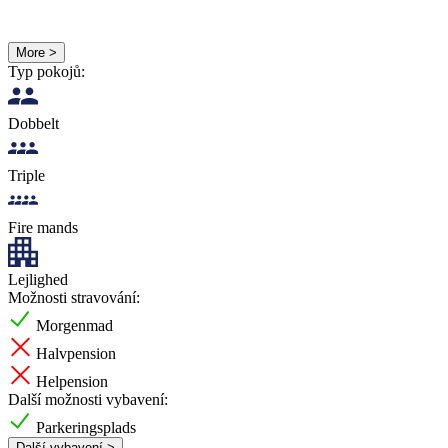
More >
Typ pokojů:
Dobbelt
Triple
Fire mands
Lejlighed
Možnosti stravování:
Morgenmad
Halvpension
Helpension
Další možnosti vybavení:
Parkeringsplads
Další vybavení >