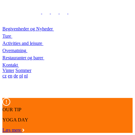
Begivenheder og Nyheder
Ture
Activities and leisure
Overnatning
Restauranter og barer
Kontakt
Vinter
Sommer
cz
en
de
pl
nl
OUR TIP
YOGA DAY
Læs mere