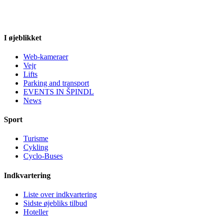
I øjeblikket
Web-kameraer
Vejr
Lifts
Parking and transport
EVENTS IN ŠPINDL
News
Sport
Turisme
Cykling
Cyclo-Buses
Indkvartering
Liste over indkvartering
Sidste øjebliks tilbud
Hoteller