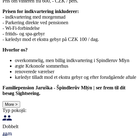
Pris om vinteren fra 600, - CZK / pers.
Prisen for indkvartering inkluderer:
- indkvartering med morgenmad
- Parkering direkte ved pensionen
- Wi-Fi-forbindelse
- fritids- og spa-gebyr
- kæledyr mod et ekstra gebyr på CZK 100 / dag.
Hvorfor os?
overkommelig, men billig indkvartering i Spindleruv Mlyn
ægte Krkonoše sommerhus
renoverede værelser
kæledyr tilladt mod et ekstra gebyr og efter forudgående aftale
Familiepension Jaruška - Špindlerův Mlýn | ser frem til dit
besøg Sightseeing.
More >
Typ pokojů:
Dobbelt