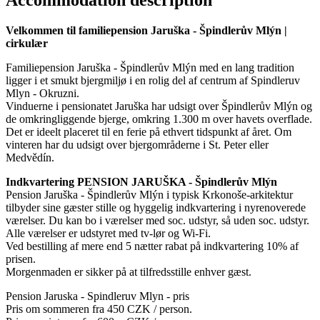
Velkommen til familiepension Jaruška - Špindlerův Mlýn |
cirkulær
Familiepension Jaruška - Špindlerův Mlýn med en lang tradition
ligger i et smukt bjergmiljø i en rolig del af centrum af Spindleruv
Mlyn - Okruzni.
Vinduerne i pensionatet Jaruška har udsigt over Špindlerův Mlýn og
de omkringliggende bjerge, omkring 1.300 m over havets overflade.
Det er ideelt placeret til en ferie på ethvert tidspunkt af året. Om
vinteren har du udsigt over bjergområderne i St. Peter eller
Medvědín.
Indkvartering PENSION JARUŠKA - Špindlerův Mlýn
Pension Jaruška - Špindlerův Mlýn i typisk Krkonoše-arkitektur
tilbyder sine gæster stille og hyggelig indkvartering i nyrenoverede
værelser. Du kan bo i værelser med soc. udstyr, så uden soc. udstyr.
Alle værelser er udstyret med tv-lør og Wi-Fi.
Ved bestilling af mere end 5 nætter rabat på indkvartering 10% af
prisen.
Morgenmaden er sikker på at tilfredsstille enhver gæst.
Pension Jaruska - Spindleruv Mlyn - pris
Pris om sommeren fra 450 CZK / person.