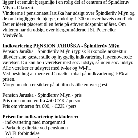
ligger i et smukt bjergmiljø i en rolig del af centrum af Spindleruv
Mlyn - Okruzni.
Vinduerne i pensionatet Jaruška har udsigt over Špindlerův Mlýn og
de omkringliggende bjerge, omkring 1.300 m over havets overflade.
Det er ideelt placeret til en ferie på ethvert tidspunkt af året. Om
vinteren har du udsigt over bjergområderne i St. Peter eller
Medvědín.
Indkvartering PENSION JARUŠKA - Špindlerův Mlýn
Pension Jaruška - Špindlerův Mlýn i typisk Krkonoše-arkitektur
tilbyder sine gæster stille og hyggelig indkvartering i nyrenoverede
værelser. Du kan bo i værelser med soc. udstyr, så uden soc. udstyr.
Alle værelser er udstyret med tv-lør og Wi-Fi.
Ved bestilling af mere end 5 nætter rabat på indkvartering 10% af
prisen.
Morgenmaden er sikker på at tilfredsstille enhver gæst.
Pension Jaruska - Spindleruv Mlyn - pris
Pris om sommeren fra 450 CZK / person.
Pris om vinteren fra 600, - CZK / pers.
Prisen for indkvartering inkluderer:
- indkvartering med morgenmad
- Parkering direkte ved pensionen
- Wi-Fi-forbindelse