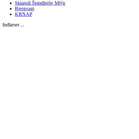
Skiareál Špindlerův Mlýn
Bjergvagt
KRNAP
Indlæser ...