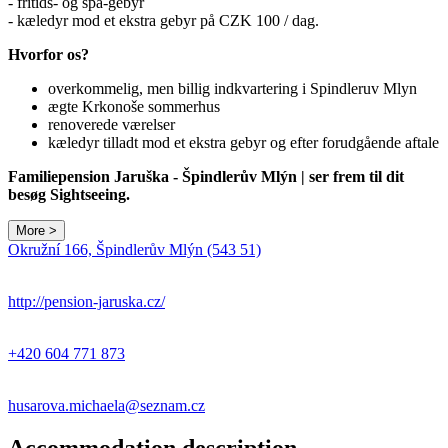
- fritids- og spa-gebyr
- kæledyr mod et ekstra gebyr på CZK 100 / dag.
Hvorfor os?
overkommelig, men billig indkvartering i Spindleruv Mlyn
ægte Krkonoše sommerhus
renoverede værelser
kæledyr tilladt mod et ekstra gebyr og efter forudgående aftale
Familiepension Jaruška - Špindlerův Mlýn | ser frem til dit
besøg Sightseeing.
More >
Okružní 166, Špindlerův Mlýn (543 51)
http://pension-jaruska.cz/
+420 604 771 873
husarova.michaela@seznam.cz
Accommodation description