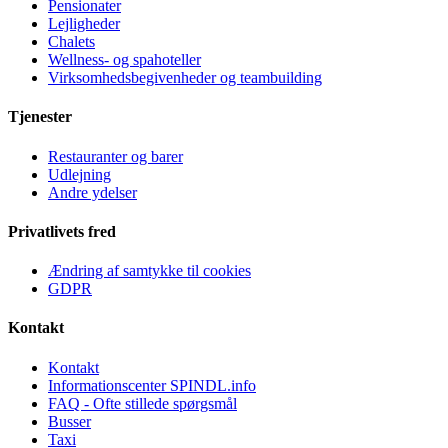
Pensionater
Lejligheder
Chalets
Wellness- og spahoteller
Virksomhedsbegivenheder og teambuilding
Tjenester
Restauranter og barer
Udlejning
Andre ydelser
Privatlivets fred
Ændring af samtykke til cookies
GDPR
Kontakt
Kontakt
Informationscenter SPINDL.info
FAQ - Ofte stillede spørgsmål
Busser
Taxi