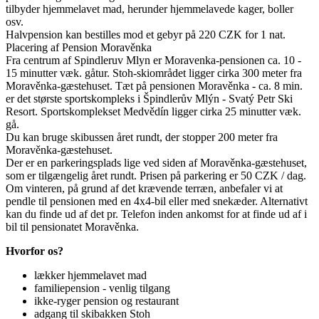
tilbyder hjemmelavet mad, herunder hjemmelavede kager, boller
osv.
Halvpension kan bestilles mod et gebyr på 220 CZK for 1 nat.
Placering af Pension Moravěnka
Fra centrum af Spindleruv Mlyn er Moravenka-pensionen ca. 10 -
15 minutter væk. gåtur. Stoh-skiområdet ligger cirka 300 meter fra
Moravěnka-gæstehuset. Tæt på pensionen Moravěnka - ca. 8 min.
er det største sportskompleks i Špindlerův Mlýn - Svatý Petr Ski
Resort. Sportskomplekset Medvědín ligger cirka 25 minutter væk.
gå.
Du kan bruge skibussen året rundt, der stopper 200 meter fra
Moravěnka-gæstehuset.
Der er en parkeringsplads lige ved siden af ​​Moravěnka-gæstehuset,
som er tilgængelig året rundt. Prisen på parkering er 50 CZK / dag.
Om vinteren, på grund af det krævende terræn, anbefaler vi at
pendle til pensionen med en 4x4-bil eller med snekæder. Alternativt
kan du finde ud af det pr. Telefon inden ankomst for at finde ud af i
bil til pensionatet Moravěnka.
Hvorfor os?
lækker hjemmelavet mad
familiepension - venlig tilgang
ikke-ryger pension og restaurant
adgang til skibakken Stoh