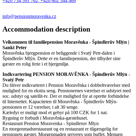
+420 734 591 762, +420 602 344 469
info@pensionmoravenka.cz
Accommodation description
Velkommen til familiepension Moravěnka - Špindlerův Mlýn |
Sankt Peter
Moravěnka bjergpension er beliggende i Svatý Petr-dalen i
Špindlerův Mlýn. Dette er en familiepension, der tilbyder sine
gæster en rolig ferie i et bjergmiljø.
Indkvartering PENSION MORAVĚNKA - Špindlerův Mlýn -
Svatý Petr
Du bliver indkvarteret i Pension Moravěnka i dobbeltværelser med
mulighed for en ekstra seng. Pensionernes værelser er udstyret med
soc. udstyr og satellit-tv. Der er mulighed for at oprette forbindelse
til Internettet. Kapaciteten til Moravěnka - Špindlerův Mlýn-
pensionen er 12 værelser, i alt 30 senge.
Kæledyr er muligt mod et gebyr på 100 CZK for 1 nat.
Rygning er forbudt i Moravěnka-gæstehuset.
Restaurant Pension Moravenka - Spindleruv Mlyn
En morgenmadsrestaurant og en restaurant er tilgængelig for
pensionets gæster. Morgenmaden serveres som buffet. Menuen