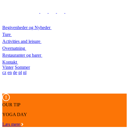
Begivenheder og Nyheder
Ture
Activities and leisure
Overnatning
Restauranter og barer
Kontakt
Vinter
Sommer
cz
en
de
pl
nl
OUR TIP
YOGA DAY
Læs mere