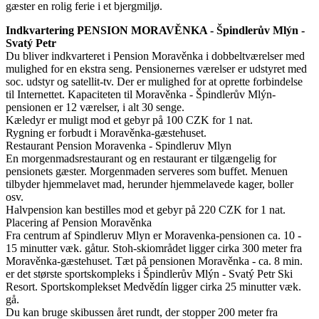
gæster en rolig ferie i et bjergmiljø.
Indkvartering PENSION MORAVĚNKA - Špindlerův Mlýn -
Svatý Petr
Du bliver indkvarteret i Pension Moravěnka i dobbeltværelser med
mulighed for en ekstra seng. Pensionernes værelser er udstyret med
soc. udstyr og satellit-tv. Der er mulighed for at oprette forbindelse
til Internettet. Kapaciteten til Moravěnka - Špindlerův Mlýn-
pensionen er 12 værelser, i alt 30 senge.
Kæledyr er muligt mod et gebyr på 100 CZK for 1 nat.
Rygning er forbudt i Moravěnka-gæstehuset.
Restaurant Pension Moravenka - Spindleruv Mlyn
En morgenmadsrestaurant og en restaurant er tilgængelig for
pensionets gæster. Morgenmaden serveres som buffet. Menuen
tilbyder hjemmelavet mad, herunder hjemmelavede kager, boller
osv.
Halvpension kan bestilles mod et gebyr på 220 CZK for 1 nat.
Placering af Pension Moravěnka
Fra centrum af Spindleruv Mlyn er Moravenka-pensionen ca. 10 -
15 minutter væk. gåtur. Stoh-skiområdet ligger cirka 300 meter fra
Moravěnka-gæstehuset. Tæt på pensionen Moravěnka - ca. 8 min.
er det største sportskompleks i Špindlerův Mlýn - Svatý Petr Ski
Resort. Sportskomplekset Medvědín ligger cirka 25 minutter væk.
gå.
Du kan bruge skibussen året rundt, der stopper 200 meter fra