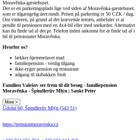
Moravěnka-gæstehuset.
Der er en parkeringsplads lige ved siden af ​​Moravěnka-gæstehuset,
som er tilgængelig året rundt. Prisen på parkering er 50 CZK / dag.
Om vinteren, på grund af det krævende terræn, anbefaler vi at
pendle til pensionen med en 4x4-bil eller med snekæder. Alternativt
kan du finde ud af det pr. Telefon inden ankomst for at finde ud af i
bil til pensionatet Moravěnka.
Hvorfor os?
lækker hjemmelavet mad
familiepension - venlig tilgang
ikke-ryger pension og restaurant
adgang til skibakken Stoh
Familien Valešov ser frem til dit besøg - familiepension
Moravěnka - Špindlerův Mlýn | Sankt Peter
More >
Údolní 60, Špindlerův Mlýn (543 51)
https://pensionmoravenka.cz