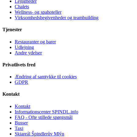
Lejligheder
Chalets
Wellness- og spahoteller
Virksomhedsbegivenheder og teambuilding
Tjenester
Restauranter og barer
Udlejning
Andre ydelser
Privatlivets fred
Ændring af samtykke til cookies
GDPR
Kontakt
Kontakt
Informationscenter SPINDL.info
FAQ - Ofte stillede spørgsmål
Busser
Taxi
Skiareál Špindlerův Mlýn