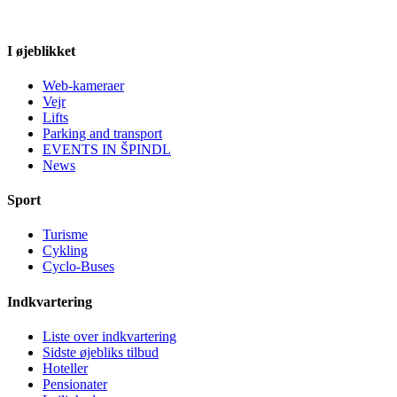
I øjeblikket
Web-kameraer
Vejr
Lifts
Parking and transport
EVENTS IN ŠPINDL
News
Sport
Turisme
Cykling
Cyclo-Buses
Indkvartering
Liste over indkvartering
Sidste øjebliks tilbud
Hoteller
Pensionater