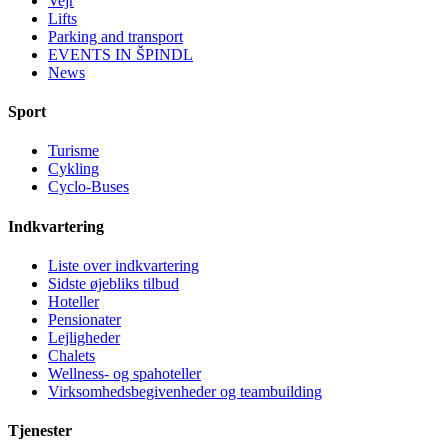
Vejr
Lifts
Parking and transport
EVENTS IN ŠPINDL
News
Sport
Turisme
Cykling
Cyclo-Buses
Indkvartering
Liste over indkvartering
Sidste øjebliks tilbud
Hoteller
Pensionater
Lejligheder
Chalets
Wellness- og spahoteller
Virksomhedsbegivenheder og teambuilding
Tjenester