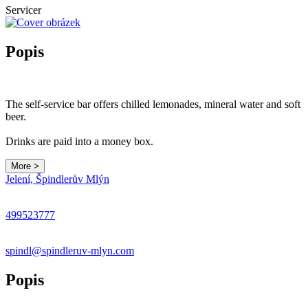
Servicer
Popis
The self-service bar offers chilled lemonades, mineral water and soft
beer.
Drinks are paid into a money box.
More >
Leaflet
|
© Seznam.cz a.s. a další
Jelení, Špindlerův Mlýn
+
−
499523777
spindl@spindleruv-mlyn.com
Popis