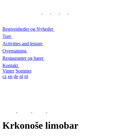
Begivenheder og Nyheder
Ture
Activities and leisure
Overnatning
Restauranter og barer
Kontakt
Vinter
Sommer
cz
en
de
pl
nl
Krkonoše limobar