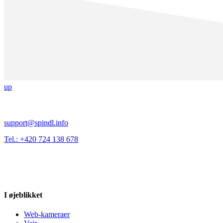
up
support@spindl.info
Tel.: +420 724 138 678
I øjeblikket
Web-kameraer