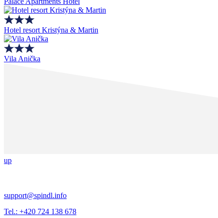
Palace Apartments Hotel
Hotel resort Kristýna & Martin
Vila Anička
up
support@spindl.info
Tel.: +420 724 138 678