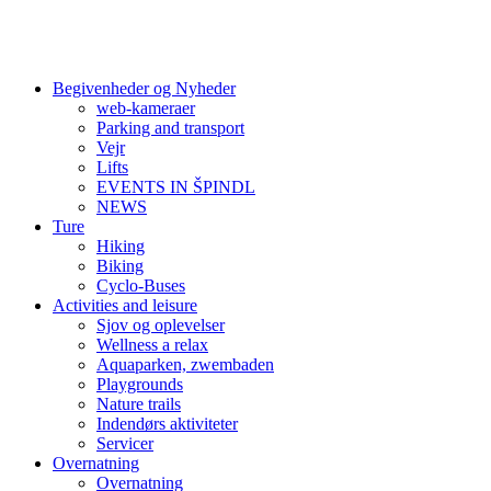
Begivenheder og Nyheder
web-kameraer
Parking and transport
Vejr
Lifts
EVENTS IN ŠPINDL
NEWS
Ture
Hiking
Biking
Cyclo-Buses
Activities and leisure
Sjov og oplevelser
Wellness a relax
Aquaparken, zwembaden
Playgrounds
Nature trails
Indendørs aktiviteter
Servicer
Overnatning
Overnatning