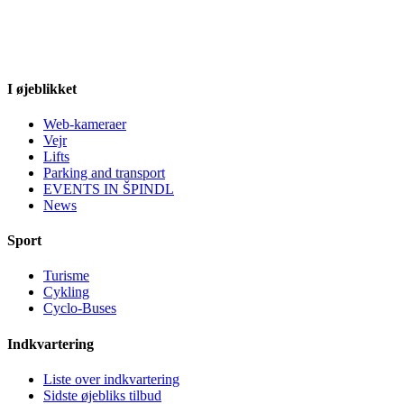
I øjeblikket
Web-kameraer
Vejr
Lifts
Parking and transport
EVENTS IN ŠPINDL
News
Sport
Turisme
Cykling
Cyclo-Buses
Indkvartering
Liste over indkvartering
Sidste øjebliks tilbud