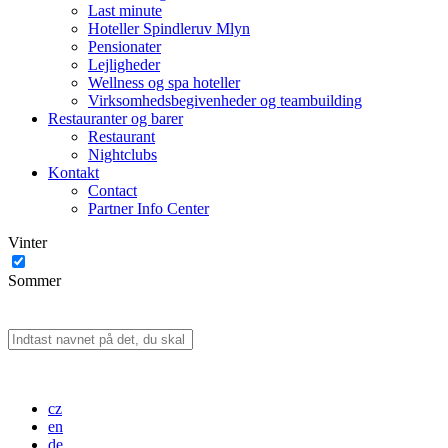
Last minute
Hoteller Spindleruv Mlyn
Pensionater
Lejligheder
Wellness og spa hoteller
Virksomhedsbegivenheder og teambuilding
Restauranter og barer
Restaurant
Nightclubs
Kontakt
Contact
Partner Info Center
Vinter
Sommer
cz
en
de