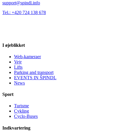
support@spindl.info
Tel.: +420 724 138 678
I øjeblikket
Web-kameraer
Vejr
Lifts
Parking and transport
EVENTS IN ŠPINDL
News
Sport
Turisme
Cykling
Cyclo-Buses
Indkvartering