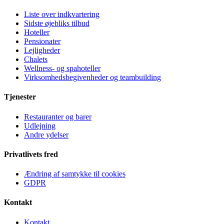
Liste over indkvartering
Sidste øjebliks tilbud
Hoteller
Pensionater
Lejligheder
Chalets
Wellness- og spahoteller
Virksomhedsbegivenheder og teambuilding
Tjenester
Restauranter og barer
Udlejning
Andre ydelser
Privatlivets fred
Ændring af samtykke til cookies
GDPR
Kontakt
Kontakt