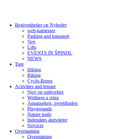
Begivenheder og Nyheder
web-kameraer
Parking and transport
Vejr
Lifts
EVENTS IN ŠPINDL
NEWS
Ture
Hiking
Biking
Cyclo-Buses
Activities and leisure
Sjov og oplevelser
Wellness a relax
Aquaparken, zwembaden
Playgrounds
Nature trails
Indendørs aktiviteter
Servicer
Overnatning
Overnatning