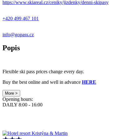
https://www.skiareal.cz/ceniky/jizdenky/denni-skipasy
+420 499 467 101
info@gopass.cz
Popis
Flexible ski pass prices change every day.
Buy the best online and well in advance
HERE
More >
Opening hours:
DAILY 8:00 - 16:00