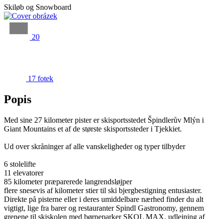
Skiløb og Snowboard
20
17 fotek
Popis
Med sine 27 kilometer pister er skisportsstedet Špindlerův Mlýn i
Giant Mountains et af de største skisportssteder i Tjekkiet.
Ud over skråninger af alle vanskeligheder og typer tilbyder
6 stolelifte
11 elevatorer
85 kilometer præparerede langrendsløjper
flere snesevis af kilometer stier til ski bjergbestigning entusiaster.
Direkte på pisterne eller i deres umiddelbare nærhed finder du alt
vigtigt, lige fra barer og restauranter Spindl Gastronomy, gennem
grenene til skiskolen med børneparker SKOL MAX, udlejning af