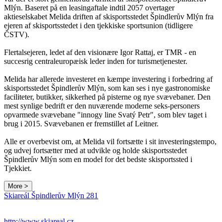
Mlýn. Baseret på en leasingaftale indtil 2057 overtager
aktieselskabet Melida driften af ​​skisportsstedet Špindlerův Mlýn fra
ejeren af ​​skisportsstedet i den tjekkiske sportsunion (tidligere
ČSTV).
Flertalsejeren, ledet af den visionære Igor Rattaj, er TMR - en
succesrig centraleuropæisk leder inden for turismetjenester.
Melida har allerede investeret en kæmpe investering i forbedring af
skisportsstedet Špindlerův Mlýn, som kan ses i nye gastronomiske
faciliteter, butikker, sikkerhed på pisterne og nye svævebaner. Den
mest synlige bedrift er den nuværende moderne seks-personers
opvarmede svævebane "innogy line Svatý Petr", som blev taget i
brug i 2015. Svævebanen er fremstillet af Leitner.
Alle er overbevist om, at Melida vil fortsætte i sit investeringstempo,
og udvej fortsætter med at udvikle og holde skisportsstedet
Špindlerův Mlýn som en model for det bedste skisportssted i
Tjekkiet.
More >
Leaflet
|
© Seznam.cz a.s. a další
Skiareál Špindlerův Mlýn 281
+
−
http://www.skiareal.cz