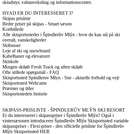
skiudstyr, valutaveksling og informationscenter.
HVAD ER DU INTERESSERET I?
Skipas prisliste
Bedre priser på skipas - Smart sæson
Kortbillede
Alle skisportssteder i Špindlerův Mlýn - hvor du kan stå på ski
overalt, vanskeligheder
Skibusser
Leje af ski og snowboard
Kabelbaner og elevatorer
Skiskole
Morgen skiløb Fresh Track og aften skiløb
Ofte stillede spørgsmål - FAQ
Skisportssted Spindleruv Mlyn - Sne - aktuelle forhold og vejr
Skisportssted Webcams
Præmier og titler
Skisportsstedets historie
SKIPASS-PRISLISTE - ŠPINDLERŮV MLÝN SKI RESORT
Er du interesseret i skipasspriser i Špindlerův Mlýn? Også i
vintersæsonen introducerer Špindlerův Mlýn Skisportssted variable
skipasspriser - Flexi-priser - den officielle prisliste for Špindlerův
Mlýn Skisportssted HER