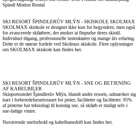
Spindl Motion Rental
SKI RESORT ŠPINDLERŮV MLÝN - SKISKOLE SKOLMAX
SKOLMAX skiskole er designet ikke kun for begyndere, men også
for avancerede skiløbere, der ønsker at finpudse deres skistil.
Individuel tilgang, professionelle instruktører og mange års erfaring.
Dette er de største fordele ved Skolmax skiskole. Flere oplysninger
om SKOLMAX skiskole kan findes her.
SKI RESORT ŠPINDLERŮV MLÝN - SNE OG BETJENING
AF KABELBILER
Skisportsstedet Špindlerův Mlýn, blandt andre resorts, udmærker sig
især i forberedelsesniveauet for pister, faciliteter og faciliteter. 95%
af pisterne har teknologi til kunstig sne, så skiløb er muligt selv i
sne-fattige vintre.
Nuværende sneforhold og kabelbanedrift kan findes her.