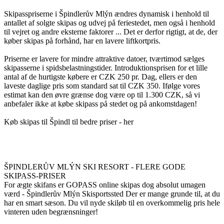
Skipasspriserne i Špindlerův Mlýn ændres dynamisk i henhold til
antallet af solgte skipas og udvej på feriestedet, men også i henhold
til vejret og andre eksterne faktorer ... Det er derfor rigtigt, at de, der
køber skipas på forhånd, har en lavere liftkortpris.
Priserne er lavere for mindre attraktive datoer, tværtimod sælges
skipasserne i spidsbelastningstider. Introduktionsprisen for et lille
antal af de hurtigste købere er CZK 250 pr. Dag, ellers er den
laveste daglige pris som standard sat til CZK 350. Ifølge vores
estimat kan den øvre grænse dog være op til 1.300 CZK, så vi
anbefaler ikke at købe skipass på stedet og på ankomstdagen!
Køb skipas til Špindl til bedre priser - her
ŠPINDLERŮV MLÝN SKI RESORT - FLERE GODE
SKIPASS-PRISER
For ægte skifans er GOPASS online skipas dog absolut umagen
værd - Špindlerův Mlýn Skisportssted Der er mange grunde til, at du
har en smart sæson. Du vil nyde skiløb til en overkommelig pris hele
vinteren uden begrænsninger!