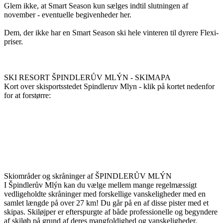
Glem ikke, at Smart Season kun sælges indtil slutningen af ​​
november - eventuelle begivenheder her.
Dem, der ikke har en Smart Season ski hele vinteren til dyrere Flexi-
priser.
SKI RESORT ŠPINDLERŮV MLÝN - SKIMAPA
Kort over skisportsstedet Spindleruv Mlyn - klik på kortet nedenfor
for at forstørre:
Skiområder og skråninger af ŠPINDLERŮV MLÝN
I Špindlerův Mlýn kan du vælge mellem mange regelmæssigt
vedligeholdte skråninger med forskellige vanskeligheder med en
samlet længde på over 27 km! Du går på en af ​​disse pister med et
skipas. Skiløjper er efterspurgte af både professionelle og begyndere
af skiløb på grund af deres mangfoldighed og vanskeligheder.