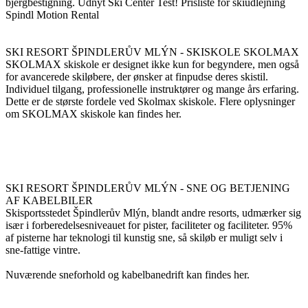
bjergbestigning. Udnyt Ski Center Test! Prisliste for skiudlejning
Spindl Motion Rental
SKI RESORT ŠPINDLERŮV MLÝN - SKISKOLE SKOLMAX
SKOLMAX skiskole er designet ikke kun for begyndere, men også
for avancerede skiløbere, der ønsker at finpudse deres skistil.
Individuel tilgang, professionelle instruktører og mange års erfaring.
Dette er de største fordele ved Skolmax skiskole. Flere oplysninger
om SKOLMAX skiskole kan findes her.
SKI RESORT ŠPINDLERŮV MLÝN - SNE OG BETJENING
AF KABELBILER
Skisportsstedet Špindlerův Mlýn, blandt andre resorts, udmærker sig
især i forberedelsesniveauet for pister, faciliteter og faciliteter. 95%
af pisterne har teknologi til kunstig sne, så skiløb er muligt selv i
sne-fattige vintre.
Nuværende sneforhold og kabelbanedrift kan findes her.