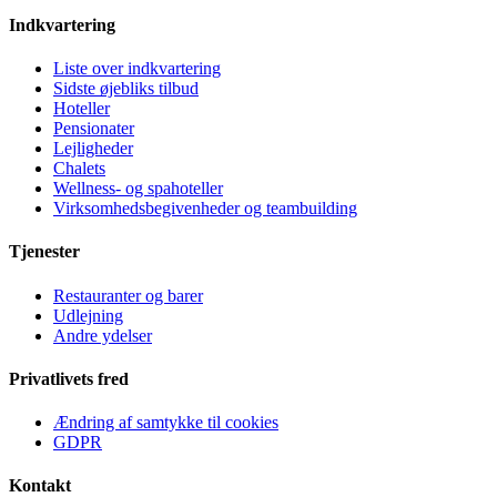
Indkvartering
Liste over indkvartering
Sidste øjebliks tilbud
Hoteller
Pensionater
Lejligheder
Chalets
Wellness- og spahoteller
Virksomhedsbegivenheder og teambuilding
Tjenester
Restauranter og barer
Udlejning
Andre ydelser
Privatlivets fred
Ændring af samtykke til cookies
GDPR
Kontakt