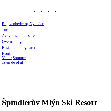
Begivenheder og Nyheder
Ture
Activities and leisure
Overnatning
Restauranter og barer
Kontakt
Vinter
Sommer
cz
en
de
pl
nl
Špindlerův Mlýn Ski Resort