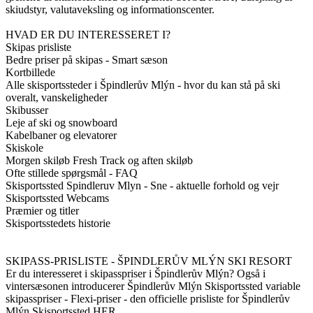
skiudstyr, valutaveksling og informationscenter.
HVAD ER DU INTERESSERET I?
Skipas prisliste
Bedre priser på skipas - Smart sæson
Kortbillede
Alle skisportssteder i Špindlerův Mlýn - hvor du kan stå på ski
overalt, vanskeligheder
Skibusser
Leje af ski og snowboard
Kabelbaner og elevatorer
Skiskole
Morgen skiløb Fresh Track og aften skiløb
Ofte stillede spørgsmål - FAQ
Skisportssted Spindleruv Mlyn - Sne - aktuelle forhold og vejr
Skisportssted Webcams
Præmier og titler
Skisportsstedets historie
SKIPASS-PRISLISTE - ŠPINDLERŮV MLÝN SKI RESORT
Er du interesseret i skipasspriser i Špindlerův Mlýn? Også i
vintersæsonen introducerer Špindlerův Mlýn Skisportssted variable
skipasspriser - Flexi-priser - den officielle prisliste for Špindlerův
Mlýn Skisportssted HER