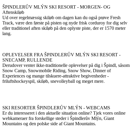
ŠPINDLERŮV MLÝN SKI RESORT - MORGEN- OG
Aftenskiløb
Ud over regelmæssig skiløb om dagen kan du også prøve Fresh
Track, være den første på pisten og nyde frisk corduroy for dig selv
eller traditionel aften skiløb på den oplyste piste, der er 1570 meter
lang.
OPLEVELSER FRA ŠPINDLERŮV MLÝN SKI RESORT -
SNECAMP, RULLENDE
Derudover venter ikke-traditionelle oplevelser på dig i Špindl, såsom
Snow Camp, Snowmobile Riding, Snow Show, Dinner of
Experiences og mange tilskuere-attraktive begivenheder -
friluftshockeyspil, skiløb, snevolleyball og meget mere.
SKI RESORTER ŠPINDLERŮV MLÝN - WEBCAMS
Er du interesseret i den aktuelle situation online? Tjek vores online
webkameraer fra forskellige steder i Špindlerův Mlýn, Giant
Mountains og den polske side af Giant Mountains.