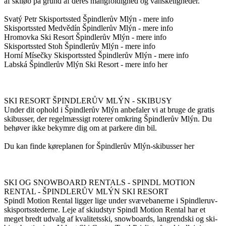
af skiløb på grund af deres mangfoldighed og vanskeligheder.
Svatý Petr Skisportssted Špindlerův Mlýn - mere info
Skisportssted Medvědín Špindlerův Mlýn - mere info
Hromovka Ski Resort Špindlerův Mlýn - mere info
Skisportssted Stoh Špindlerův Mlýn - mere info
Horní Mísečky Skisportssted Špindlerův Mlýn - mere info
Labská Špindlerův Mlýn Ski Resort - mere info her
SKI RESORT ŠPINDLERŮV MLÝN - SKIBUSY
Under dit ophold i Špindlerův Mlýn anbefaler vi at bruge de gratis
skibusser, der regelmæssigt roterer omkring Špindlerův Mlýn. Du
behøver ikke bekymre dig om at parkere din bil.
Du kan finde køreplanen for Špindlerův Mlýn-skibusser her
SKI OG SNOWBOARD RENTALS - SPINDL MOTION
RENTAL - ŠPINDLERŮV MLÝN SKI RESORT
Spindl Motion Rental ligger lige under svævebanerne i Spindleruv-
skisportsstederne. Leje af skiudstyr Spindl Motion Rental har et
meget bredt udvalg af kvalitetsski, snowboards, langrendski og ski-