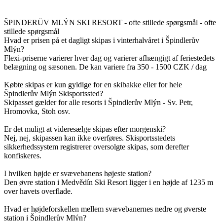
ŠPINDERŮV MLÝN SKI RESORT - ofte stillede spørgsmål - ofte
stillede spørgsmål
Hvad er prisen på et dagligt skipas i vinterhalvåret i Špindlerův
Mlýn?
Flexi-priserne varierer hver dag og varierer afhængigt af feriestedets
belægning og sæsonen. De kan variere fra 350 - 1500 CZK / dag
Købte skipas er kun gyldige for en skibakke eller for hele
Špindlerův Mlýn Skisportssted?
Skipasset gælder for alle resorts i Špindlerův Mlýn - Sv. Petr,
Hromovka, Stoh osv.
Er det muligt at videresælge skipas efter morgenski?
Nej, nej, skipassen kan ikke overføres. Skisportsstedets
sikkerhedssystem registrerer oversolgte skipas, som derefter
konfiskeres.
I hvilken højde er svævebanens højeste station?
Den øvre station i Medvědín Ski Resort ligger i en højde af 1235 m
over havets overflade.
Hvad er højdeforskellen mellem svævebanernes nedre og øverste
station i Špindlerův Mlýn?