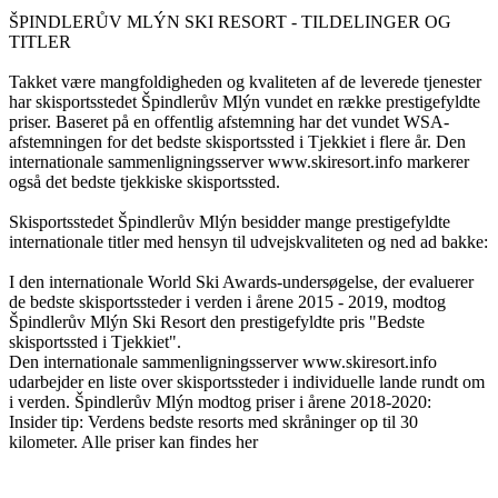
ŠPINDLERŮV MLÝN SKI RESORT - TILDELINGER OG
TITLER
Takket være mangfoldigheden og kvaliteten af ​​de leverede tjenester
har skisportsstedet Špindlerův Mlýn vundet en række prestigefyldte
priser. Baseret på en offentlig afstemning har det vundet WSA-
afstemningen for det bedste skisportssted i Tjekkiet i flere år. Den
internationale sammenligningsserver www.skiresort.info markerer
også det bedste tjekkiske skisportssted.
Skisportsstedet Špindlerův Mlýn besidder mange prestigefyldte
internationale titler med hensyn til udvejskvaliteten og ned ad bakke:
I den internationale World Ski Awards-undersøgelse, der evaluerer
de bedste skisportssteder i verden i årene 2015 - 2019, modtog
Špindlerův Mlýn Ski Resort den prestigefyldte pris "Bedste
skisportssted i Tjekkiet".
Den internationale sammenligningsserver www.skiresort.info
udarbejder en liste over skisportssteder i individuelle lande rundt om
i verden. Špindlerův Mlýn modtog priser i årene 2018-2020:
Insider tip: Verdens bedste resorts med skråninger op til 30
kilometer. Alle priser kan findes her