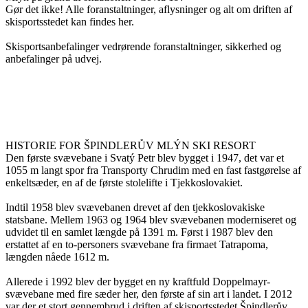
Gør det ikke! Alle foranstaltninger, aflysninger og alt om driften af ​​
skisportsstedet kan findes her.
Skisportsanbefalinger vedrørende foranstaltninger, sikkerhed og
anbefalinger på udvej.
HISTORIE FOR ŠPINDLERŮV MLÝN SKI RESORT
Den første svævebane i Svatý Petr blev bygget i 1947, det var et
1055 m langt spor fra Transporty Chrudim med en fast fastgørelse af
enkeltsæder, en af ​​de første stolelifte i Tjekkoslovakiet.
Indtil 1958 blev svævebanen drevet af den tjekkoslovakiske
statsbane. Mellem 1963 og 1964 blev svævebanen moderniseret og
udvidet til en samlet længde på 1391 m. Først i 1987 blev den
erstattet af en to-personers svævebane fra firmaet Tatrapoma,
længden nåede 1612 m.
Allerede i 1992 blev der bygget en ny kraftfuld Doppelmayr-
svævebane med fire sæder her, den første af sin art i landet. I 2012
var der et stort gennembrud i driften af ​​skisportsstedet Špindlerův