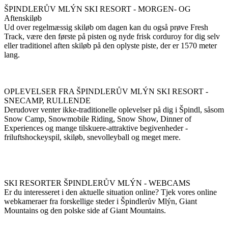
ŠPINDLERŮV MLÝN SKI RESORT - MORGEN- OG
Aftenskiløb
Ud over regelmæssig skiløb om dagen kan du også prøve Fresh
Track, være den første på pisten og nyde frisk corduroy for dig selv
eller traditionel aften skiløb på den oplyste piste, der er 1570 meter
lang.
OPLEVELSER FRA ŠPINDLERŮV MLÝN SKI RESORT -
SNECAMP, RULLENDE
Derudover venter ikke-traditionelle oplevelser på dig i Špindl, såsom
Snow Camp, Snowmobile Riding, Snow Show, Dinner of
Experiences og mange tilskuere-attraktive begivenheder -
friluftshockeyspil, skiløb, snevolleyball og meget mere.
SKI RESORTER ŠPINDLERŮV MLÝN - WEBCAMS
Er du interesseret i den aktuelle situation online? Tjek vores online
webkameraer fra forskellige steder i Špindlerův Mlýn, Giant
Mountains og den polske side af Giant Mountains.