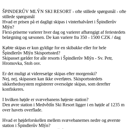
ŠPINDERŮV MLÝN SKI RESORT - ofte stillede spørgsmål - ofte
stillede spørgsmål
Hvad er prisen på et dagligt skipas i vinterhalvåret i Špindlerův
Mlýn?
Flexi-priserne varierer hver dag og varierer afhængigt af feriestedets
belægning og sæsonen. De kan variere fra 350 - 1500 CZK / dag
Købte skipas er kun gyldige for en skibakke eller for hele
Špindlerův Mlýn Skisportssted?
Skipasset gælder for alle resorts i Špindlerův Mlýn - Sv. Petr,
Hromovka, Stoh osv.
Er det muligt at videresælge skipas efter morgenski?
Nej, nej, skipassen kan ikke overføres. Skisportsstedets
sikkerhedssystem registrerer oversolgte skipas, som derefter
konfiskeres.
I hvilken højde er svævebanens højeste station?
Den øvre station i Medvědín Ski Resort ligger i en højde af 1235 m
over havets overflade.
Hvad er højdeforskellen mellem svævebanernes nedre og øverste
station i Špindlerův Mlýn?