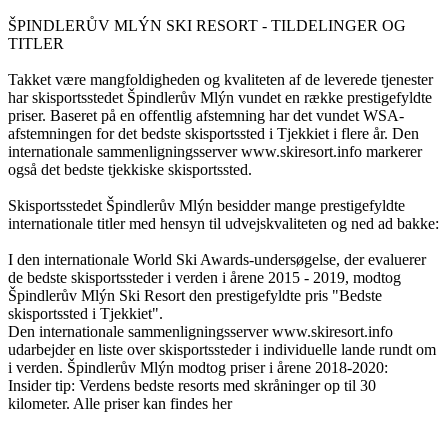
ŠPINDLERŮV MLÝN SKI RESORT - TILDELINGER OG
TITLER
Takket være mangfoldigheden og kvaliteten af ​​de leverede tjenester
har skisportsstedet Špindlerův Mlýn vundet en række prestigefyldte
priser. Baseret på en offentlig afstemning har det vundet WSA-
afstemningen for det bedste skisportssted i Tjekkiet i flere år. Den
internationale sammenligningsserver www.skiresort.info markerer
også det bedste tjekkiske skisportssted.
Skisportsstedet Špindlerův Mlýn besidder mange prestigefyldte
internationale titler med hensyn til udvejskvaliteten og ned ad bakke:
I den internationale World Ski Awards-undersøgelse, der evaluerer
de bedste skisportssteder i verden i årene 2015 - 2019, modtog
Špindlerův Mlýn Ski Resort den prestigefyldte pris "Bedste
skisportssted i Tjekkiet".
Den internationale sammenligningsserver www.skiresort.info
udarbejder en liste over skisportssteder i individuelle lande rundt om
i verden. Špindlerův Mlýn modtog priser i årene 2018-2020:
Insider tip: Verdens bedste resorts med skråninger op til 30
kilometer. Alle priser kan findes her