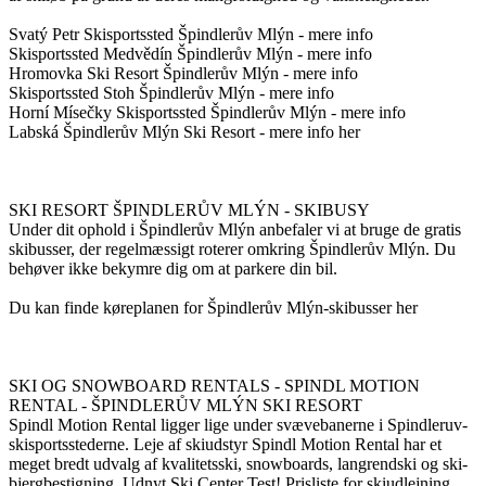
Svatý Petr Skisportssted Špindlerův Mlýn - mere info
Skisportssted Medvědín Špindlerův Mlýn - mere info
Hromovka Ski Resort Špindlerův Mlýn - mere info
Skisportssted Stoh Špindlerův Mlýn - mere info
Horní Mísečky Skisportssted Špindlerův Mlýn - mere info
Labská Špindlerův Mlýn Ski Resort - mere info her
SKI RESORT ŠPINDLERŮV MLÝN - SKIBUSY
Under dit ophold i Špindlerův Mlýn anbefaler vi at bruge de gratis
skibusser, der regelmæssigt roterer omkring Špindlerův Mlýn. Du
behøver ikke bekymre dig om at parkere din bil.
Du kan finde køreplanen for Špindlerův Mlýn-skibusser her
SKI OG SNOWBOARD RENTALS - SPINDL MOTION
RENTAL - ŠPINDLERŮV MLÝN SKI RESORT
Spindl Motion Rental ligger lige under svævebanerne i Spindleruv-
skisportsstederne. Leje af skiudstyr Spindl Motion Rental har et
meget bredt udvalg af kvalitetsski, snowboards, langrendski og ski-
bjergbestigning. Udnyt Ski Center Test! Prisliste for skiudlejning