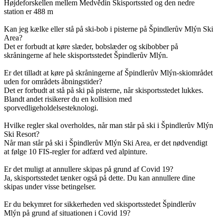
Højdeforskellen mellem Medvědín Skisportssted og den nedre
station er 488 m
Kan jeg kælke eller stå på ski-bob i pisterne på Špindlerův Mlýn Ski
Area?
Det er forbudt at køre slæder, bobslæder og skibobber på
skråningerne af hele skisportsstedet Špindlerův Mlýn.
Er det tilladt at køre på skråningerne af Špindlerův Mlýn-skiområdet
uden for områdets åbningstider?
Det er forbudt at stå på ski på pisterne, når skisportsstedet lukkes.
Blandt andet risikerer du en kollision med
sporvedligeholdelsesteknologi.
Hvilke regler skal overholdes, når man står på ski i Špindlerův Mlýn
Ski Resort?
Når man står på ski i Špindlerův Mlýn Ski Area, er det nødvendigt
at følge 10 FIS-regler for adfærd ved alpinture.
Er det muligt at annullere skipas på grund af Covid 19?
Ja, skisportsstedet tænker også på dette. Du kan annullere dine
skipas under visse betingelser.
Er du bekymret for sikkerheden ved skisportsstedet Špindlerův
Mlýn på grund af situationen i Covid 19?