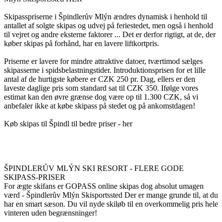
Skipasspriserne i Špindlerův Mlýn ændres dynamisk i henhold til
antallet af solgte skipas og udvej på feriestedet, men også i henhold
til vejret og andre eksterne faktorer ... Det er derfor rigtigt, at de, der
køber skipas på forhånd, har en lavere liftkortpris.
Priserne er lavere for mindre attraktive datoer, tværtimod sælges
skipasserne i spidsbelastningstider. Introduktionsprisen for et lille
antal af de hurtigste købere er CZK 250 pr. Dag, ellers er den
laveste daglige pris som standard sat til CZK 350. Ifølge vores
estimat kan den øvre grænse dog være op til 1.300 CZK, så vi
anbefaler ikke at købe skipass på stedet og på ankomstdagen!
Køb skipas til Špindl til bedre priser - her
ŠPINDLERŮV MLÝN SKI RESORT - FLERE GODE
SKIPASS-PRISER
For ægte skifans er GOPASS online skipas dog absolut umagen
værd - Špindlerův Mlýn Skisportssted Der er mange grunde til, at du
har en smart sæson. Du vil nyde skiløb til en overkommelig pris hele
vinteren uden begrænsninger!