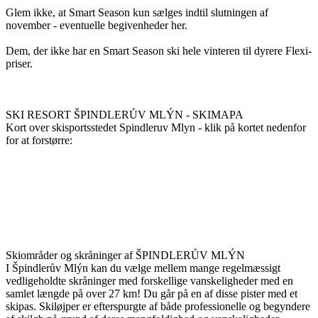
Glem ikke, at Smart Season kun sælges indtil slutningen af ​​
november - eventuelle begivenheder her.
Dem, der ikke har en Smart Season ski hele vinteren til dyrere Flexi-
priser.
SKI RESORT ŠPINDLERŮV MLÝN - SKIMAPA
Kort over skisportsstedet Spindleruv Mlyn - klik på kortet nedenfor
for at forstørre:
Skiområder og skråninger af ŠPINDLERŮV MLÝN
I Špindlerův Mlýn kan du vælge mellem mange regelmæssigt
vedligeholdte skråninger med forskellige vanskeligheder med en
samlet længde på over 27 km! Du går på en af ​​disse pister med et
skipas. Skiløjper er efterspurgte af både professionelle og begyndere