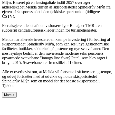
Mlýn. Baseret på en leasingaftale indtil 2057 overtager
aktieselskabet Melida driften af ​​skisportsstedet Špindlerův Mlýn fra
ejeren af ​​skisportsstedet i den tjekkiske sportsunion (tidligere
ČSTV).
Flertalsejeren, ledet af den visionære Igor Rattaj, er TMR - en
succesrig centraleuropæisk leder inden for turismetjenester.
Melida har allerede investeret en kæmpe investering i forbedring af
skisportsstedet Špindlerův Mlýn, som kan ses i nye gastronomiske
faciliteter, butikker, sikkerhed på pisterne og nye svævebaner. Den
mest synlige bedrift er den nuværende moderne seks-personers
opvarmede svævebane "innogy line Svatý Petr", som blev taget i
brug i 2015. Svævebanen er fremstillet af Leitner.
Alle er overbevist om, at Melida vil fortsætte i sit investeringstempo,
og udvej fortsætter med at udvikle og holde skisportsstedet
Špindlerův Mlýn som en model for det bedste skisportssted i
Tjekkiet.
More >