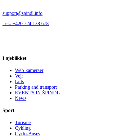
support@spindl.info
Tel.: +420 724 138 678
I øjeblikket
Web-kameraer
Vejr
Lifts
Parking and transport
EVENTS IN ŠPINDL
News
Sport
Turisme
Cykling
Cyclo-Buses