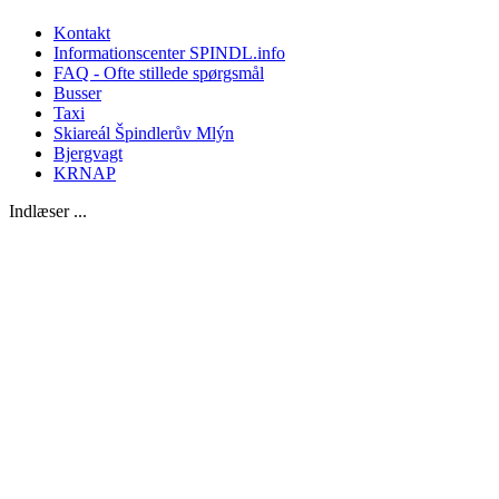
Kontakt
Informationscenter SPINDL.info
FAQ - Ofte stillede spørgsmål
Busser
Taxi
Skiareál Špindlerův Mlýn
Bjergvagt
KRNAP
Indlæser ...