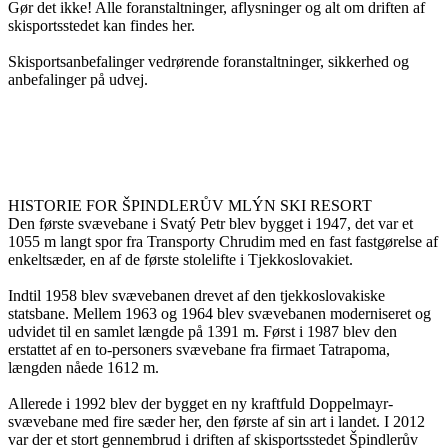
Gør det ikke! Alle foranstaltninger, aflysninger og alt om driften af ​​
skisportsstedet kan findes her.
Skisportsanbefalinger vedrørende foranstaltninger, sikkerhed og
anbefalinger på udvej.
HISTORIE FOR ŠPINDLERŮV MLÝN SKI RESORT
Den første svævebane i Svatý Petr blev bygget i 1947, det var et
1055 m langt spor fra Transporty Chrudim med en fast fastgørelse af
enkeltsæder, en af ​​de første stolelifte i Tjekkoslovakiet.
Indtil 1958 blev svævebanen drevet af den tjekkoslovakiske
statsbane. Mellem 1963 og 1964 blev svævebanen moderniseret og
udvidet til en samlet længde på 1391 m. Først i 1987 blev den
erstattet af en to-personers svævebane fra firmaet Tatrapoma,
længden nåede 1612 m.
Allerede i 1992 blev der bygget en ny kraftfuld Doppelmayr-
svævebane med fire sæder her, den første af sin art i landet. I 2012
var der et stort gennembrud i driften af ​​skisportsstedet Špindlerův