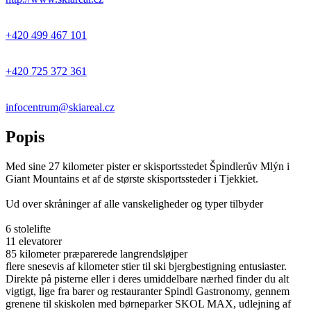
+420 499 467 101
+420 725 372 361
infocentrum@skiareal.cz
Popis
Med sine 27 kilometer pister er skisportsstedet Špindlerův Mlýn i
Giant Mountains et af de største skisportssteder i Tjekkiet.
Ud over skråninger af alle vanskeligheder og typer tilbyder
6 stolelifte
11 elevatorer
85 kilometer præparerede langrendsløjper
flere snesevis af kilometer stier til ski bjergbestigning entusiaster.
Direkte på pisterne eller i deres umiddelbare nærhed finder du alt
vigtigt, lige fra barer og restauranter Spindl Gastronomy, gennem
grenene til skiskolen med børneparker SKOL MAX, udlejning af