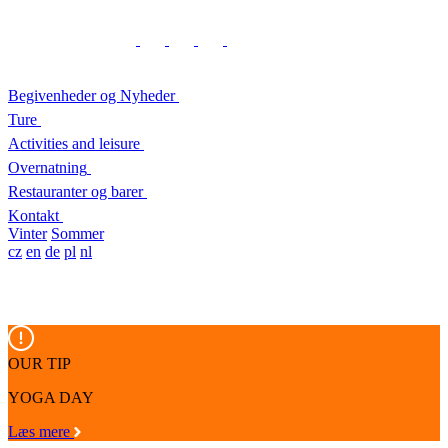
Begivenheder og Nyheder
Ture
Activities and leisure
Overnatning
Restauranter og barer
Kontakt
Vinter
Sommer
cz
en
de
pl
nl
OUR TIP
YOGA DAY
Læs mere