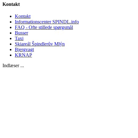
Kontakt
Kontakt
Informationscenter SPINDL.info
FAQ - Ofte stillede spørgsmål
Busser
Taxi
Skiareál Špindlerův Mlýn
Bjergvagt
KRNAP
Indlæser ...