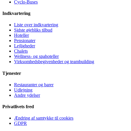
Cyclo-Buses
Indkvartering
Liste over indkvartering
Sidste øjebliks tilbud
Hoteller
Pensionater
Lejligheder
Chalets
Wellness- og spahoteller
Virksomhedsbegivenheder og teambuilding
Tjenester
Restauranter og barer
Udlejning
Andre ydelser
Privatlivets fred
Ændring af samtykke til cookies
GDPR