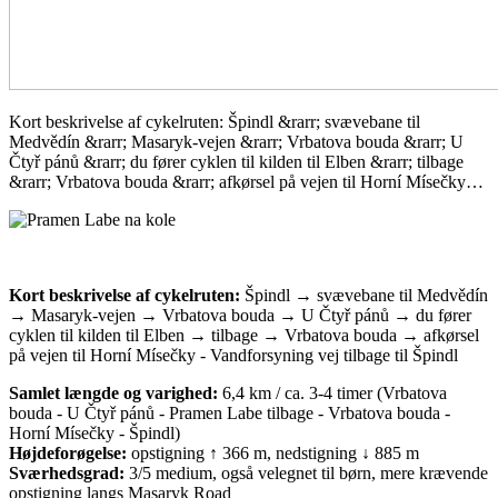
Kort beskrivelse af cykelruten: Špindl &rarr; svævebane til
Medvědín &rarr; Masaryk-vejen &rarr; Vrbatova bouda &rarr; U
Čtyř pánů &rarr; du fører cyklen til kilden til Elben &rarr; tilbage
&rarr; Vrbatova bouda &rarr; afkørsel på vejen til Horní Mísečky…
Kort beskrivelse af cykelruten:
Špindl → svævebane til Medvědín
→ Masaryk-vejen → Vrbatova bouda → U Čtyř pánů → du fører
cyklen til kilden til Elben → tilbage → Vrbatova bouda → afkørsel
på vejen til Horní Mísečky - Vandforsyning vej tilbage til Špindl
Samlet længde og varighed:
6,4 km / ca. 3-4 timer (Vrbatova
bouda - U Čtyř pánů - Pramen Labe tilbage - Vrbatova bouda -
Horní Mísečky - Špindl)
Højdeforøgelse:
opstigning ↑ 366 m, nedstigning ↓ 885 m
Sværhedsgrad:
3/5 medium, også velegnet til børn, mere krævende
opstigning langs Masaryk Road