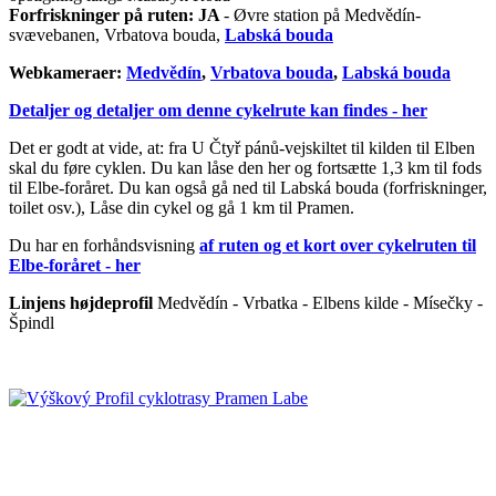
Forfriskninger på ruten: JA
- Øvre station på Medvědín-
svævebanen, Vrbatova bouda,
Labská bouda
Webkameraer:
Medvědín
,
Vrbatova bouda
,
Labská bouda
Detaljer og detaljer om denne cykelrute kan findes - her
Det er godt at vide, at: fra U Čtyř pánů-vejskiltet til kilden til Elben
skal du føre cyklen. Du kan låse den her og fortsætte 1,3 km til fods
til Elbe-foråret. Du kan også gå ned til Labská bouda (forfriskninger,
toilet osv.), Låse din cykel og gå 1 km til Pramen.
Du har en forhåndsvisning
af ruten og et kort over cykelruten til
Elbe-foråret - her
Linjens højdeprofil
Medvědín - Vrbatka - Elbens kilde - Mísečky -
Špindl