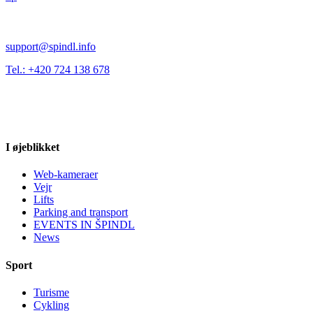
support@spindl.info
Tel.: +420 724 138 678
I øjeblikket
Web-kameraer
Vejr
Lifts
Parking and transport
EVENTS IN ŠPINDL
News
Sport
Turisme
Cykling