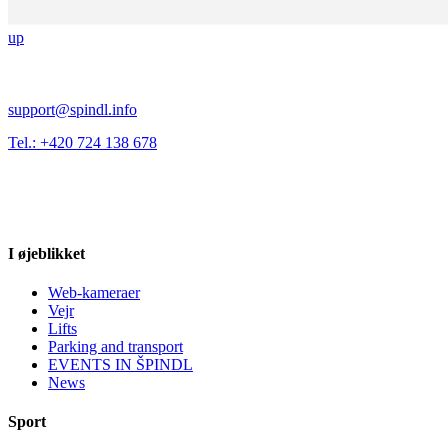
up
support@spindl.info
Tel.: +420 724 138 678
I øjeblikket
Web-kameraer
Vejr
Lifts
Parking and transport
EVENTS IN ŠPINDL
News
Sport