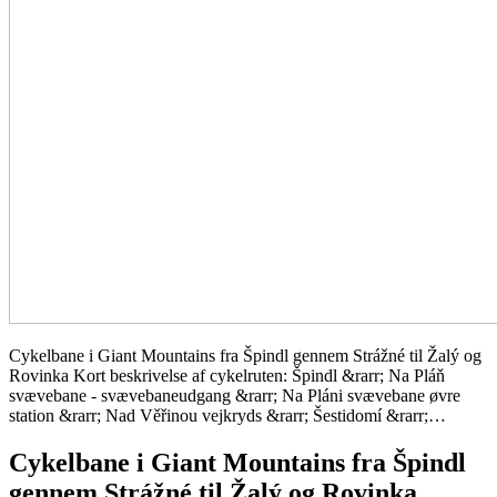
Cykelbane i Giant Mountains fra Špindl gennem Strážné til Žalý og
Rovinka Kort beskrivelse af cykelruten: Špindl &rarr; Na Pláň
svævebane - svævebaneudgang &rarr; Na Pláni svævebane øvre
station &rarr; Nad Věřinou vejkryds &rarr; Šestidomí &rarr;…
Cykelbane i Giant Mountains fra Špindl
gennem Strážné til Žalý og Rovinka