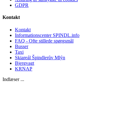
GDPR
Kontakt
Kontakt
Informationscenter SPINDL.info
FAQ - Ofte stillede spørgsmål
Busser
Taxi
Skiareál Špindlerův Mlýn
Bjergvagt
KRNAP
Indlæser ...