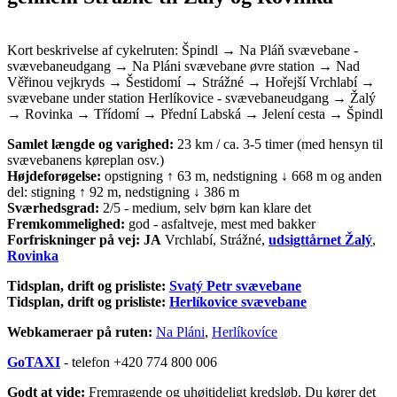
Kort beskrivelse af cykelruten: Špindl → Na Pláň svævebane -
svævebaneudgang → Na Pláni svævebane øvre station → Nad
Věřinou vejkryds → Šestidomí → Strážné → Hořejší Vrchlabí →
svævebane under station Herlíkovice - svævebaneudgang → Žalý
→ Rovinka → Třídomí → Přední Labská → Jelení cesta → Špindl
Samlet længde og varighed:
23 km / ca. 3-5 timer (med hensyn til
svævebanens køreplan osv.)
Højdeforøgelse:
opstigning ↑ 63 m, nedstigning ↓ 668 m og anden
del: stigning ↑ 92 m, nedstigning ↓ 386 m
Sværhedsgrad:
2/5 - medium, selv børn kan klare det
Fremkommelighed:
god - asfaltveje, mest med bakker
Forfriskninger på vej: JA
Vrchlabí, Strážné,
udsigttårnet Žalý
,
Rovinka
Tidsplan, drift og prisliste:
Svatý Petr svævebane
Tidsplan, drift og prisliste:
Herlíkovice svævebane
Webkameraer på ruten:
Na Pláni
,
Herlíkovíce
GoTAXI
- telefon +420 774 800 006
Godt at vide:
Fremragende og uhøjtideligt kredsløb. Du kører det