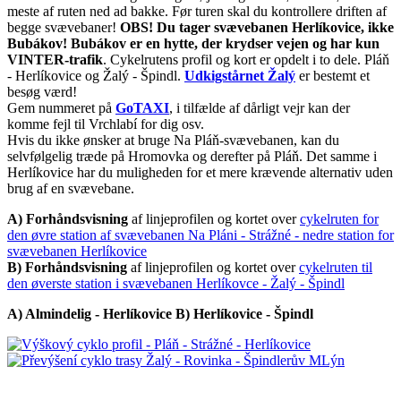
meste af ruten ned ad bakke. Før turen skal du kontrollere driften af ​​
begge svævebaner!
OBS! Du tager svævebanen Herlíkovice, ikke
Bubákov! Bubákov er en hytte, der krydser vejen og har kun
VINTER-trafik
. Cykelrutens profil og kort er opdelt i to dele. Pláň
- Herlíkovice og Žalý - Špindl.
Udkigstårnet Žalý
er bestemt et
besøg værd!
Gem nummeret på
GoTAXI
, i tilfælde af dårligt vejr kan der
komme fejl til Vrchlabí for dig osv.
Hvis du ikke ønsker at bruge Na Pláň-svævebanen, kan du
selvfølgelig træde på Hromovka og derefter på Pláň. Det samme i
Herlíkovice har du muligheden for et mere krævende alternativ uden
brug af en svævebane.
A) Forhåndsvisning
af linjeprofilen og kortet over
cykelruten for
den øvre station af svævebanen Na Pláni - Strážné - nedre station for
svævebanen Herlíkovice
B) Forhåndsvisning
af linjeprofilen og kortet over
cykelruten til
den øverste station i svævebanen Herlíkovce - Žalý - Špindl
A) Almindelig - Herlíkovice B) Herlíkovice - Špindl