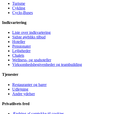
Turisme
Cykling
Cyclo-Buses
Indkvartering
Liste over indkvartering
Sidste øjebliks tilbud
Hoteller
Pensionater
Lejligheder
Chalets
Wellness- og spahoteller
Virksomhedsbegivenheder og teambuilding
Tjenester
Restauranter og barer
Udlejning
Andre ydelser
Privatlivets fred
Ændring af samtykke til cookies