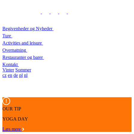
Begivenheder og Nyheder
Ture
Activities and leisure
Overnatning
Restauranter og barer
Kontakt
Vinter
Sommer
cz
en
de
pl
nl
OUR TIP
YOGA DAY
Læs mere