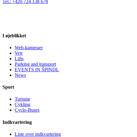
Tel.: +420 724 138 678
I øjeblikket
Web-kameraer
Vejr
Lifts
Parking and transport
EVENTS IN ŠPINDL
News
Sport
Turisme
Cykling
Cyclo-Buses
Indkvartering
Liste over indkvartering