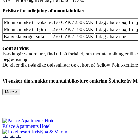
Vi er her for dig hver dag fra 8.30 - 17.00.
Prisliste for udlejning af mountainbike:
Mountainbike til voksne
350 CZK / 250 CZK
1 dag / halv dag, fri h
Mountainbike til børn
250 CZK / 190 CZK
1 dag / halv dag, fri h
Baby klapvogn, sofa
250 CZK / 190 CZK
1 dag / halv dag
Godt at vide:
Før du går vandreture, find ud på forhånd, om mountainbiking er tilla
begrænsning.
De giver dig nøjagtige oplysninger og et kort på Yellow Point-kontore
Vi ønsker dig smukke mountainbike-ture omkring Špindlerův Ml
More >
Palace Apartments Hotel