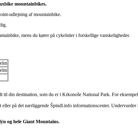
 Maxbike mountainbikes.
oint-udlejning af mountainbike.
dig.
tainbike, mens du kører på cykelstier i forskellige vanskeligheder.
jelm
jelm
dt til din destination, som du er i Krkonoše National Park. For eksempe
t eller på det nærliggende Špindl.info informationscenter. Undervurder 
ýn og hele Giant Mountains.