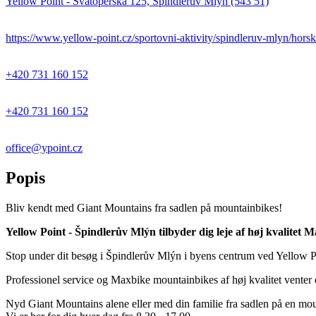
Yellow Point - Svatoperská 125, Špindlerův Mlýn (543 51)
https://www.yellow-point.cz/sportovni-aktivity/spindleruv-mlyn/hors
+420 731 160 152
+420 731 160 152
office@ypoint.cz
Popis
Bliv kendt med Giant Mountains fra sadlen på mountainbikes!
Yellow Point - Špindlerův Mlýn tilbyder dig leje af høj kvalitet
Stop under dit besøg i Špindlerův Mlýn i byens centrum ved Yellow P
Professionel service og Maxbike mountainbikes af høj kvalitet venter 
Nyd Giant Mountains alene eller med din familie fra sadlen på en moun