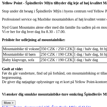
Yellow Point - Špindlerův Mlýn tilbyder dig leje af høj kvalitet
Stop under dit besøg i Špindlerův Mlýn i byens centrum ved Yellow P
Professionel service og Maxbike mountainbikes af høj kvalitet venter 
Nyd Giant Mountains alene eller med din familie fra sadlen på en moun
Vi er her for dig hver dag fra 8.30 - 17.00.
Prisliste for udlejning af mountainbike:
Mountainbike til voksne
350 CZK / 250 CZK
1 dag / halv dag, fri h
Mountainbike til børn
250 CZK / 190 CZK
1 dag / halv dag, fri h
Baby klapvogn, sofa
250 CZK / 190 CZK
1 dag / halv dag
Godt at vide:
Før du går vandreture, find ud på forhånd, om mountainbiking er tilla
begrænsning.
De giver dig nøjagtige oplysninger og et kort på Yellow Point-kontore
Vi ønsker dig smukke mountainbike-ture omkring Špindlerův Ml
More >