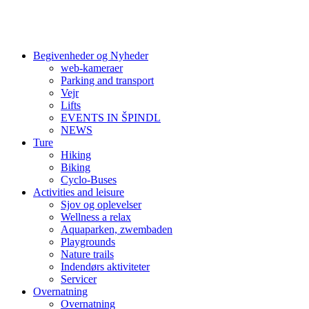
Begivenheder og Nyheder
web-kameraer
Parking and transport
Vejr
Lifts
EVENTS IN ŠPINDL
NEWS
Ture
Hiking
Biking
Cyclo-Buses
Activities and leisure
Sjov og oplevelser
Wellness a relax
Aquaparken, zwembaden
Playgrounds
Nature trails
Indendørs aktiviteter
Servicer
Overnatning
Overnatning