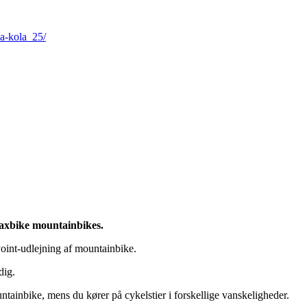
ka-kola_25/
 Maxbike mountainbikes.
oint-udlejning af mountainbike.
dig.
tainbike, mens du kører på cykelstier i forskellige vanskeligheder.