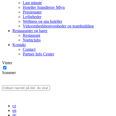
Last minute
Hoteller Spindleruv Mlyn
Pensionater
Lejligheder
Wellness og spa hoteller
Virksomhedsbegivenheder og teambuilding
Restauranter og barer
Restaurant
Nightclubs
Kontakt
Contact
Partner Info Center
Vinter
Sommer
cz
en
de