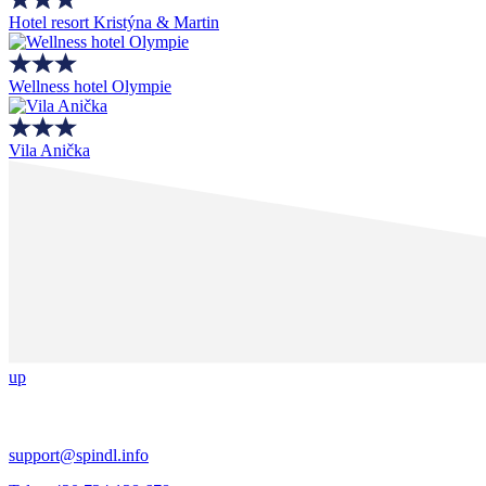
Hotel resort Kristýna & Martin
Wellness hotel Olympie
Vila Anička
up
support@spindl.info