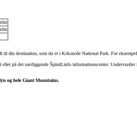
jelm
jelm
dt til din destination, som du er i Krkonoše National Park. For eksempe
t eller på det nærliggende Špindl.info informationscenter. Undervurder 
ýn og hele Giant Mountains.