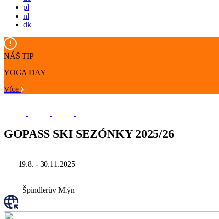
pl
nl
dk
NÁŠ TIP
YOGA DAY
Více
GOPASS SKI SEZÓNKY 2025/26
19.8. - 30.11.2025
Špindlerův Mlýn