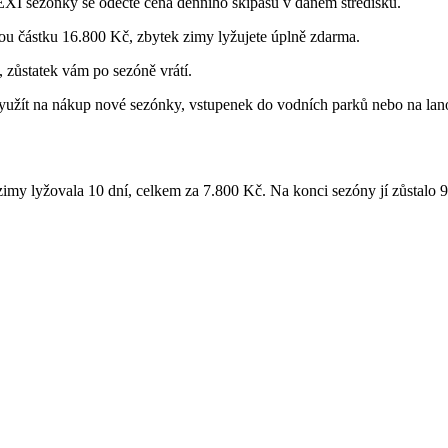
EXI sezónky se odečte cena denního skipasu v daném středisku.
lou částku 16.800 Kč, zbytek zimy lyžujete úplně zdarma.
 zůstatek vám po sezóně vrátí.
užít na nákup nové sezónky, vstupenek do vodních parků nebo na lanov
my lyžovala 10 dní, celkem za 7.800 Kč. Na konci sezóny jí zůstalo 9