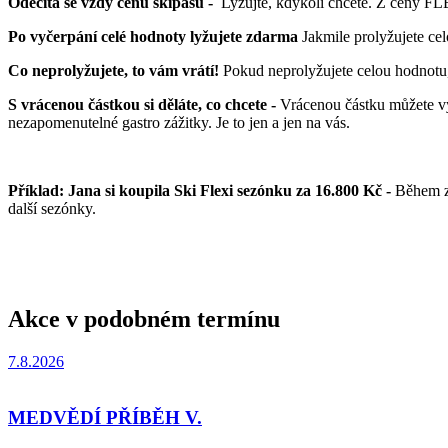
Odečítá se vždy cenu skipasu -
Lyžujte, kdykoli chcete. Z ceny FL
Po vyčerpání celé hodnoty lyžujete zdarma
Jakmile prolyžujete ce
Co neprolyžujete, to vám vrátí!
Pokud neprolyžujete celou hodnotu,
S vrácenou částkou si děláte, co chcete -
Vrácenou částku můžete vy
nezapomenutelné gastro zážitky. Je to jen a jen na vás.
Příklad: Jana si koupila Ski Flexi sezónku za 16.800 Kč -
Během zi
další sezónky.
Akce v podobném termínu
7.8.2026
MEDVĚDÍ PŘÍBĚH V.