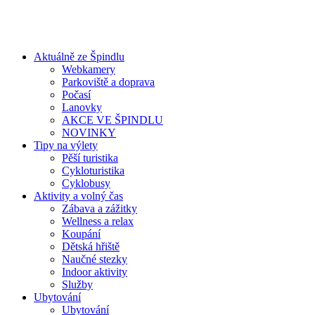
Aktuálně ze Špindlu
Webkamery
Parkoviště a doprava
Počasí
Lanovky
AKCE VE ŠPINDLU
NOVINKY
Tipy na výlety
Pěší turistika
Cykloturistika
Cyklobusy
Aktivity a volný čas
Zábava a zážitky
Wellness a relax
Koupání
Dětská hřiště
Naučné stezky
Indoor aktivity
Služby
Ubytování
Ubytování