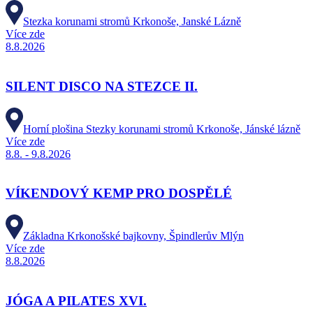
Stezka korunami stromů Krkonoše, Janské Lázně
Více zde
8.8.2026
SILENT DISCO NA STEZCE II.
Horní plošina Stezky korunami stromů Krkonoše, Jánské lázně
Více zde
8.8. - 9.8.2026
VÍKENDOVÝ KEMP PRO DOSPĚLÉ
Základna Krkonošské bajkovny, Špindlerův Mlýn
Více zde
8.8.2026
JÓGA A PILATES XVI.