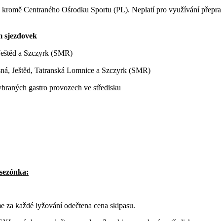
imě kromě Centraného Ośrodku Sportu (PL). Neplatí pro využívání přep
m sjezdovek
 Ještěd a Szczyrk (SMR)
asná, Ještěd, Tatranská Lomnice a Szczyrk (SMR)
braných gastro provozech ve středisku
 sezónka:
 za každé lyžování odečtena cena skipasu.