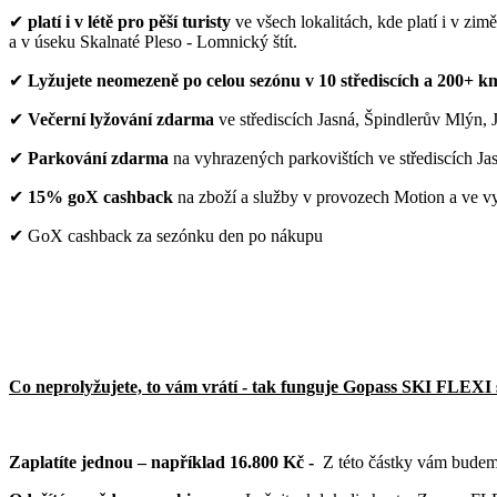
✔
platí i v létě pro pěší turisty
ve všech lokalitách, kde platí i v z
a v úseku Skalnaté Pleso - Lomnický štít.
✔
Lyžujete neomezeně po celou sezónu v 10 střediscích a 200+ k
✔
Večerní lyžování zdarma
ve střediscích Jasná, Špindlerův Mlýn,
✔
Parkování zdarma
na vyhrazených parkovištích ve střediscích J
✔
15% goX cashback
na zboží a služby v provozech Motion a ve vy
✔ GoX cashback za sezónku den po nákupu
Co neprolyžujete, to vám vrátí - tak funguje Gopass SKI FLEXI
Zaplatíte jednou – například 16.800 Kč -
Z této částky vám budeme