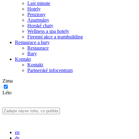
Last minute
Hotely
Penziony
Apartmány
Horské chaty
Wellness a spa hotely
Firemní akce a teambuilding
Restaurace a bary
Restaurace
Bary
Kontakt
Kontakt
Partnerské infocentrum
Zima
Léto
en
de