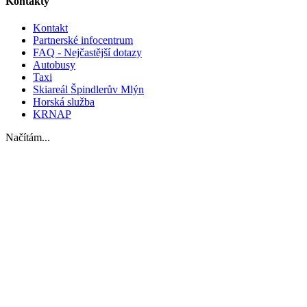
Kontakty
Kontakt
Partnerské infocentrum
FAQ - Nejčastější dotazy
Autobusy
Taxi
Skiareál Špindlerův Mlýn
Horská služba
KRNAP
Načítám...