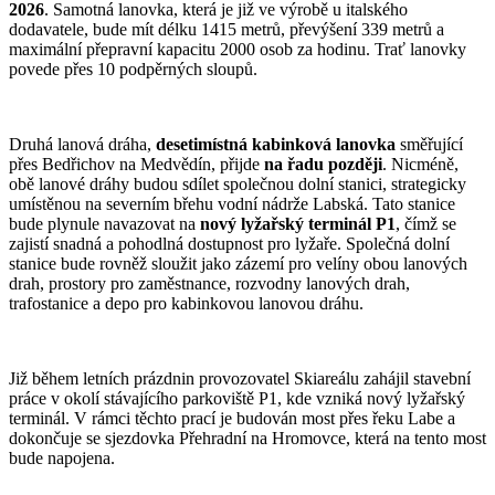
2026
. Samotná lanovka, která je již ve výrobě u italského
dodavatele, bude mít délku 1415 metrů, převýšení 339 metrů a
maximální přepravní kapacitu 2000 osob za hodinu. Trať lanovky
povede přes 10 podpěrných sloupů.
Druhá lanová dráha,
desetimístná kabinková lanovka
směřující
přes Bedřichov na Medvědín, přijde
na řadu později
. Nicméně,
obě lanové dráhy budou sdílet společnou dolní stanici, strategicky
umístěnou na severním břehu vodní nádrže Labská. Tato stanice
bude plynule navazovat na
nový lyžařský terminál P1
, čímž se
zajistí snadná a pohodlná dostupnost pro lyžaře. Společná dolní
stanice bude rovněž sloužit jako zázemí pro velíny obou lanových
drah, prostory pro zaměstnance, rozvodny lanových drah,
trafostanice a depo pro kabinkovou lanovou dráhu.
Již během letních prázdnin provozovatel Skiareálu zahájil stavební
práce v okolí stávajícího parkoviště P1, kde vzniká nový lyžařský
terminál. V rámci těchto prací je budován most přes řeku Labe a
dokončuje se sjezdovka Přehradní na Hromovce, která na tento most
bude napojena.