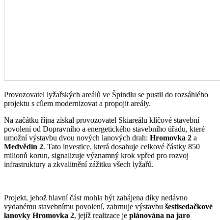
Provozovatel lyžařských areálů ve Špindlu se pustil do rozsáhlého
projektu s cílem modernizovat a propojit areály.
Na začátku října získal provozovatel Skiareálu klíčové stavební
povolení od Dopravního a energetického stavebního úřadu, které
umožní výstavbu dvou nových lanových drah:
Hromovka 2
a
Medvědín 2
. Tato investice, která dosahuje celkové částky 850
milionů korun, signalizuje významný krok vpřed pro rozvoj
infrastruktury a zkvalitnění zážitku všech lyžařů.
Projekt, jehož hlavní část mohla být zahájena díky nedávno
vydanému stavebnímu povolení, zahrnuje výstavbu
šestisedačkové
lanovky Hromovka 2
, jejíž realizace je
plánována na jaro