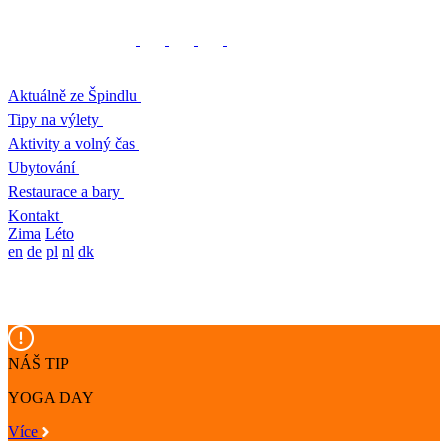
Aktuálně ze Špindlu
Tipy na výlety
Aktivity a volný čas
Ubytování
Restaurace a bary
Kontakt
Zima
Léto
en
de
pl
nl
dk
NÁŠ TIP
YOGA DAY
Více