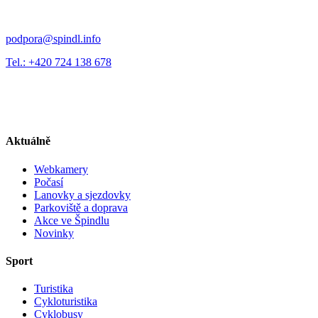
podpora@spindl.info
Tel.: +420 724 138 678
Aktuálně
Webkamery
Počasí
Lanovky a sjezdovky
Parkoviště a doprava
Akce ve Špindlu
Novinky
Sport
Turistika
Cykloturistika
Cyklobusy