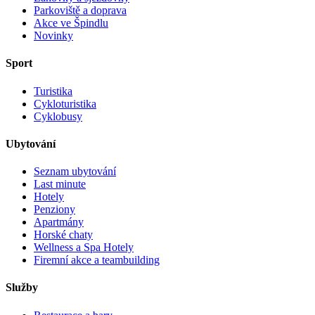
Parkoviště a doprava
Akce ve Špindlu
Novinky
Sport
Turistika
Cykloturistika
Cyklobusy
Ubytování
Seznam ubytování
Last minute
Hotely
Penziony
Apartmány
Horské chaty
Wellness a Spa Hotely
Firemní akce a teambuilding
Služby