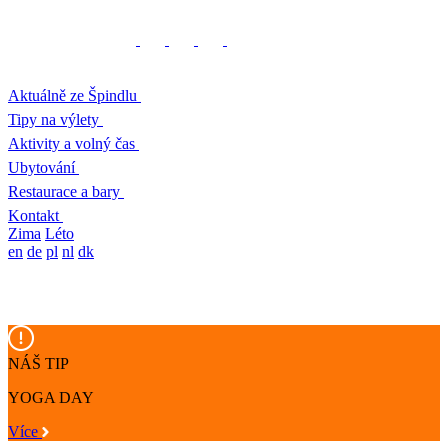
Aktuálně ze Špindlu
Tipy na výlety
Aktivity a volný čas
Ubytování
Restaurace a bary
Kontakt
Zima
Léto
en
de
pl
nl
dk
NÁŠ TIP
YOGA DAY
Více