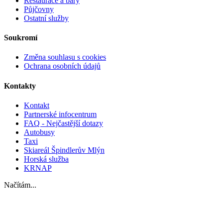
Restaurace a bary
Půjčovny
Ostatní služby
Soukromí
Změna souhlasu s cookies
Ochrana osobních údajů
Kontakty
Kontakt
Partnerské infocentrum
FAQ - Nejčastější dotazy
Autobusy
Taxi
Skiareál Špindlerův Mlýn
Horská služba
KRNAP
Načítám...