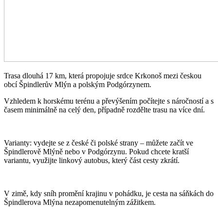
Trasa dlouhá 17 km, která propojuje srdce Krkonoš mezi českou
obcí Špindlerův Mlýn a polským Podgórzynem.
Vzhledem k horskému terénu a převýšením počítejte s náročností a s
časem minimálně na celý den, případně rozdělte trasu na více dní.
Varianty: vydejte se z české či polské strany – můžete začít ve
Špindlerově Mlýně nebo v Podgórzynu. Pokud chcete kratší
variantu, využijte linkový autobus, který část cesty zkrátí.
V zimě, kdy sníh promění krajinu v pohádku, je cesta na sáňkách do
Špindlerova Mlýna nezapomenutelným zážitkem.