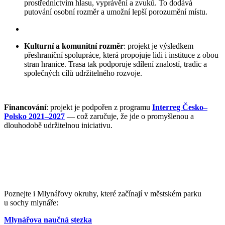
prostřednictvím hlasu, vyprávění a zvuků. To dodává
putování osobní rozměr a umožní lepší porozumění místu.
Kulturní a komunitní rozměr
: projekt je výsledkem
přeshraniční spolupráce, která propojuje lidi i instituce z obou
stran hranice. Trasa tak podporuje sdílení znalostí, tradic a
společných cílů udržitelného rozvoje.
Financování
: projekt je podpořen z programu
Interreg Česko–
Polsko 2021–2027
— což zaručuje, že jde o promyšlenou a
dlouhodobě udržitelnou iniciativu.
Poznejte i Mlynářovy okruhy, které začínají v městském parku
u sochy mlynáře:
Mlynářova naučná stezka