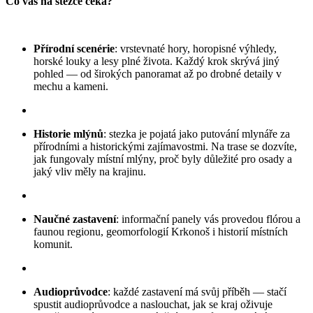
Co vás na stezce čeká?
Přírodní scenérie
: vrstevnaté hory, horopisné výhledy,
horské louky a lesy plné života. Každý krok skrývá jiný
pohled — od širokých panoramat až po drobné detaily v
mechu a kameni.
Historie mlýnů
: stezka je pojatá jako putování mlynáře za
přírodními a historickými zajímavostmi. Na trase se dozvíte,
jak fungovaly místní mlýny, proč byly důležité pro osady a
jaký vliv měly na krajinu.
Naučné zastavení
: informační panely vás provedou flórou a
faunou regionu, geomorfologií Krkonoš i historií místních
komunit.
Audioprůvodce
: každé zastavení má svůj příběh — stačí
spustit audioprůvodce a naslouchat, jak se kraj oživuje