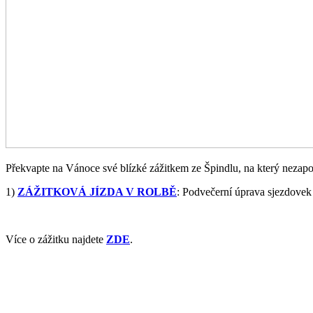
Překvapte na Vánoce své blízké zážitkem ze Špindlu, na který neza
1)
ZÁŽITKOVÁ JÍZDA V ROLBĚ
: Podvečerní úprava sjezdovek
Více o zážitku najdete
ZDE
.