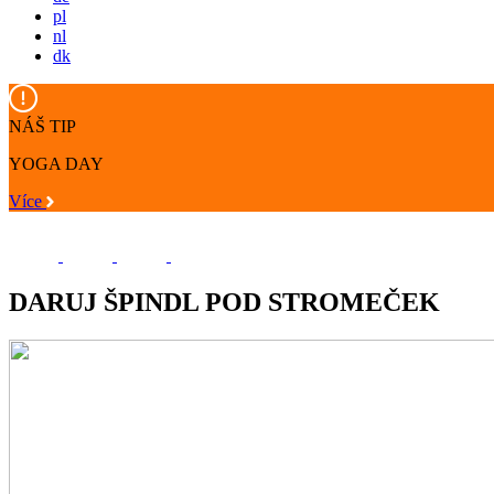
pl
nl
dk
NÁŠ TIP
YOGA DAY
Více
DARUJ ŠPINDL POD STROMEČEK