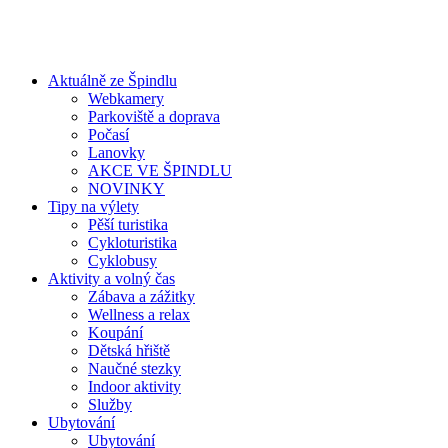
Aktuálně ze Špindlu
Webkamery
Parkoviště a doprava
Počasí
Lanovky
AKCE VE ŠPINDLU
NOVINKY
Tipy na výlety
Pěší turistika
Cykloturistika
Cyklobusy
Aktivity a volný čas
Zábava a zážitky
Wellness a relax
Koupání
Dětská hřiště
Naučné stezky
Indoor aktivity
Služby
Ubytování
Ubytování