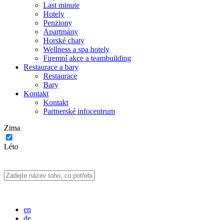
Last minute
Hotely
Penziony
Apartmány
Horské chaty
Wellness a spa hotely
Firemní akce a teambuilding
Restaurace a bary
Restaurace
Bary
Kontakt
Kontakt
Partnerské infocentrum
Zima
Léto
en
de