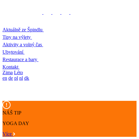
Aktuálně ze Špindlu
Tipy na výlety
Aktivity a volný čas
Ubytování
Restaurace a bary
Kontakt
Zima
Léto
en
de
pl
nl
dk
NÁŠ TIP
YOGA DAY
Více