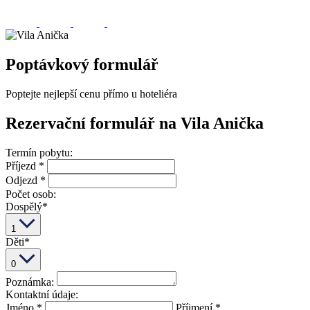
Poptávkový formulář
Poptejte nejlepší cenu přímo u hoteliéra
Rezervační formulář na
Vila Anička
Termín pobytu:
Příjezd
*
Odjezd
*
Počet osob:
Dospělý
*
1
Děti
*
0
Poznámka:
Kontaktní údaje:
Jméno
*
Příjmení
*