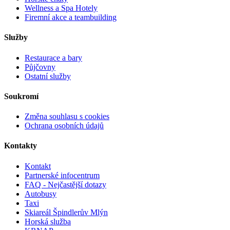
Wellness a Spa Hotely
Firemní akce a teambuilding
Služby
Restaurace a bary
Půjčovny
Ostatní služby
Soukromí
Změna souhlasu s cookies
Ochrana osobních údajů
Kontakty
Kontakt
Partnerské infocentrum
FAQ - Nejčastější dotazy
Autobusy
Taxi
Skiareál Špindlerův Mlýn
Horská služba