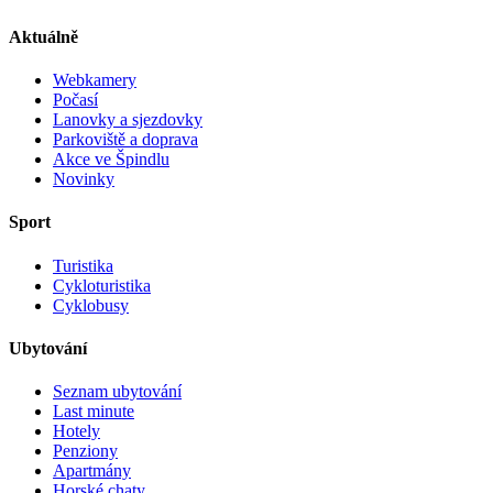
Aktuálně
Webkamery
Počasí
Lanovky a sjezdovky
Parkoviště a doprava
Akce ve Špindlu
Novinky
Sport
Turistika
Cykloturistika
Cyklobusy
Ubytování
Seznam ubytování
Last minute
Hotely
Penziony
Apartmány
Horské chaty