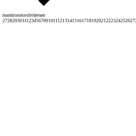
man
tir
ons
tors
fre
lør
søn
27
28
29
30
31
1
2
3
4
5
6
7
8
9
10
11
12
13
14
15
16
17
18
19
20
21
22
23
24
25
26
27