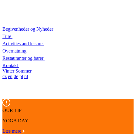
Begivenheder og Nyheder
Ture
Activities and leisure
Overnatning
Restauranter og barer
Kontakt
Vinter
Sommer
cz
en
de
pl
nl
OUR TIP
YOGA DAY
Læs mere