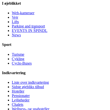
I øjeblikket
Web-kameraer
Vejr
Lifts
Parking and transport
EVENTS IN ŠPINDL
News
Sport
Turisme
Cykling
Cyclo-Buses
Indkvartering
Liste over indkvartering
Sidste øjebliks tilbud
Hoteller
Pensionater
Lejligheder
Chalets
Wellness- og spahoteller