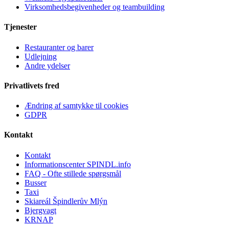
Virksomhedsbegivenheder og teambuilding
Tjenester
Restauranter og barer
Udlejning
Andre ydelser
Privatlivets fred
Ændring af samtykke til cookies
GDPR
Kontakt
Kontakt
Informationscenter SPINDL.info
FAQ - Ofte stillede spørgsmål
Busser
Taxi
Skiareál Špindlerův Mlýn
Bjergvagt
KRNAP