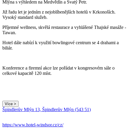
Mlýna s výhledem na Medvědín a Svatý Petr.
Již řadu let je jedním z nejoblíbenějších hotelů v Krkonoších.
Vysoký standard služeb.
Příjemné wellness, skvělá restaurace a vyhlášené Thajské masáže -
Tawan.
Hotel dále nabízí k využití bowlingové centrum se 4 drahami a
biliár.
Konference a firemní akce lze pořádat v kongresovém sále o
celkové kapacitě 120 míst.
Více >
Leaflet
|
© Seznam.cz a.s. a další
Špindlerův Mlýn 13, Špindlerův Mlýn (543 51)
+
−
https://www.hotel-windsor.cz/cz/