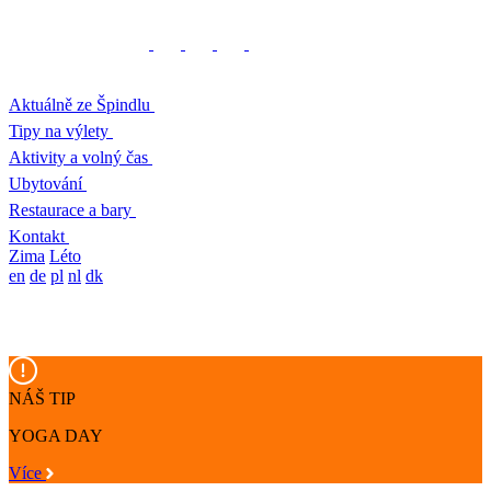
Aktuálně ze Špindlu
Tipy na výlety
Aktivity a volný čas
Ubytování
Restaurace a bary
Kontakt
Zima
Léto
en
de
pl
nl
dk
NÁŠ TIP
YOGA DAY
Více