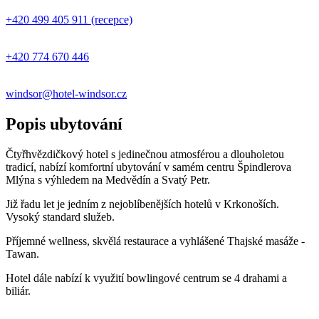
+420 499 405 911 (recepce)
+420 774 670 446
windsor@hotel-windsor.cz
Popis ubytování
Čtyřhvězdičkový hotel s jedinečnou atmosférou a dlouholetou
tradicí, nabízí komfortní ubytování v samém centru Špindlerova
Mlýna s výhledem na Medvědín a Svatý Petr.
Již řadu let je jedním z nejoblíbenějších hotelů v Krkonoších.
Vysoký standard služeb.
Příjemné wellness, skvělá restaurace a vyhlášené Thajské masáže -
Tawan.
Hotel dále nabízí k využití bowlingové centrum se 4 drahami a
biliár.