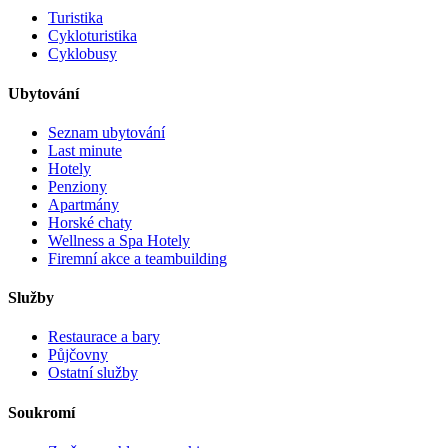
Turistika
Cykloturistika
Cyklobusy
Ubytování
Seznam ubytování
Last minute
Hotely
Penziony
Apartmány
Horské chaty
Wellness a Spa Hotely
Firemní akce a teambuilding
Služby
Restaurace a bary
Půjčovny
Ostatní služby
Soukromí