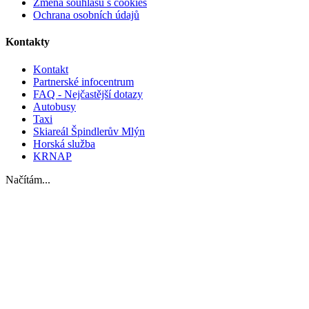
Změna souhlasu s cookies
Ochrana osobních údajů
Kontakty
Kontakt
Partnerské infocentrum
FAQ - Nejčastější dotazy
Autobusy
Taxi
Skiareál Špindlerův Mlýn
Horská služba
KRNAP
Načítám...