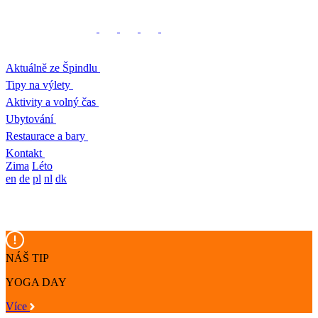
Aktuálně ze Špindlu
Tipy na výlety
Aktivity a volný čas
Ubytování
Restaurace a bary
Kontakt
Zima
Léto
en
de
pl
nl
dk
NÁŠ TIP
YOGA DAY
Více