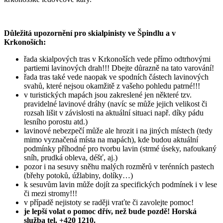
Důležitá upozornění pro skialpinisty ve Špindlu a v
Krkonoších:
řada skialpových tras v Krkonoších vede přímo odtrhovými
partiemi lavinových drah!!! Dbejte důrazně na tato varování!
řada tras také vede naopak ve spodních částech lavinových
svahů, které nejsou okamžitě z vašeho pohledu patrné!!!
v turistických mapách jsou zakreslené jen některé tzv.
pravidelné lavinové dráhy (navíc se může jejich velikost či
rozsah lišit v závislosti na aktuální situaci např. díky pádu
lesního porostu atd.)
lavinové nebezpečí může ale hrozit i na jiných místech (tedy
mimo vyznačená místa na mapách), kde budou aktuální
podmínky příhodné pro tvorbu lavin (strmé úseky, nafoukaný
sníh, prudká obleva, déšť, aj.)
pozor i na sesuvy sněhu malých rozměrů v terénních pastech
(břehy potoků, úžlabiny, dolíky…)
k sesuvům lavin může dojít za specifických podmínek i v lese
či mezi stromy!!!
v případě nejistoty se raději vraťte či zavolejte pomoc!
je lepší volat o pomoc dřív, než bude pozdě! Horská
služba tel. +420 1210.