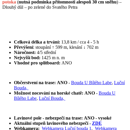
potoka
(
nutná podmínka přítomnosti alespoň 30 cm sněhu
) –
Dlouhý důl – po zelené do Svatého Petra
Celková délka a trvání:
13,8 km / cca 4 - 5 h
Převýšení
: stoupání ↑ 599 m, klesání ↓ 702 m
Náročnost:
4/5 střední
Nejvyšší bod:
1425 m n. m
Vhodné pro splitboard:
ANO
Občerstvení na trase: ANO
-
Bouda U Bílého Labe
,
Luční
Bouda,
Možnost nocování na horské chatě: ANO -
Bouda U
Bílého Labe
,
Luční Bouda,
Lavinové pole - nebezpečí na trase:
ANO - vysoké
Aktuální stupeň lavinového nebezpečí -
ZDE
Webkamera:
Webkamera Luční bouda 1
,
Webkamera