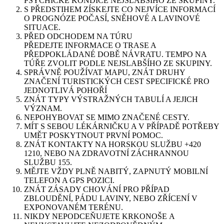
PSYCHICKÉ KONDICE NEJSLABŠÍHO ZE SKUPINY.
S PŘEDSTIHEM ZÍSKEJTE CO NEJVÍCE INFORMACÍ
O PROGNÓZE POČASÍ, SNĚHOVÉ A LAVINOVÉ
SITUACE.
PŘED ODCHODEM NA TÚRU
PŘEDEJTE INFORMACE O TRASE A
PŘEDPOKLÁDANÉ DOBĚ NÁVRATU. TEMPO NA
TÚŘE ZVOLIT PODLE NEJSLABŠÍHO ZE SKUPINY.
SPRÁVNĚ POUŽÍVAT MAPU, ZNÁT DRUHY
ZNAČENÍ TURISTICKÝCH CEST SPECIFICKÉ PRO
JEDNOTLIVÁ POHOŘÍ
ZNÁT TYPY VÝSTRAŽNÝCH TABULÍ A JEJICH
VÝZNAM.
NEPOHYBOVAT SE MIMO ZNAČENÉ CESTY.
MÍT S SEBOU LÉKÁRNIČKU A V PŘÍPADĚ POTŘEBY
UMĚT POSKYTNOUT PRVNÍ POMOC.
ZNÁT KONTAKTY NA HORSKOU SLUŽBU +420
1210, NEBO NA ZDRAVOTNÍ ZÁCHRANNOU
SLUŽBU 155.
MĚJTE VŽDY PLNĚ NABITÝ, ZAPNUTÝ MOBILNÍ
TELEFON A GPS POZICI.
ZNÁT ZÁSADY CHOVÁNÍ PRO PŘÍPAD
ZBLOUDĚNÍ, PÁDU LAVINY, NEBO ZŘÍCENÍ V
EXPONOVANÉM TERÉNU.
NIKDY NEPODCEŇUJETE KRKONOŠE A