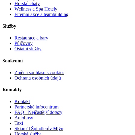
Horské chaty
Wellness a Spa Hotely
Firemní akce a teambuilding
Služby
Restaurace a bary
Půjčovny
Ostatní služby
Soukromí
Změna souhlasu s cookies
Ochrana osobních údajů
Kontakty
Kontakt
Partnerské infocentrum
FAQ - Nejčastější dotazy
Autobusy
Taxi
Skiareál Špindlerův Mlýn
Horská služba