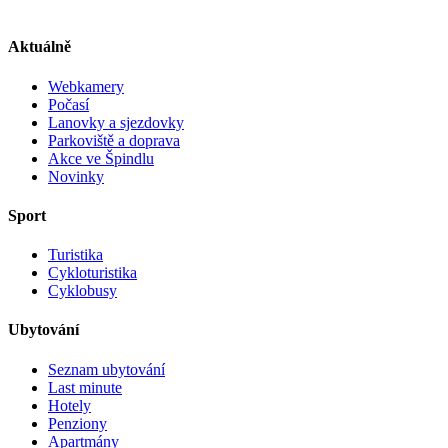
Aktuálně
Webkamery
Počasí
Lanovky a sjezdovky
Parkoviště a doprava
Akce ve Špindlu
Novinky
Sport
Turistika
Cykloturistika
Cyklobusy
Ubytování
Seznam ubytování
Last minute
Hotely
Penziony
Apartmány