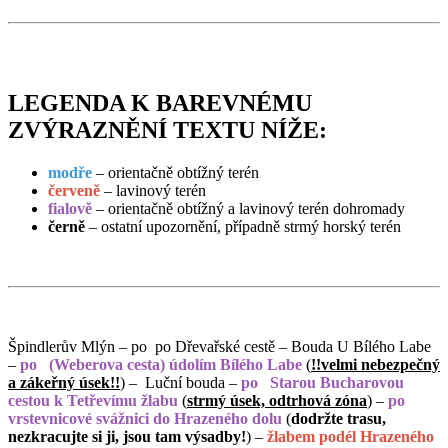
LEGENDA K BAREVNÉMU
ZVÝRAZNĚNÍ TEXTU NÍŽE:
modře
– orientačně obtížný terén
červeně
– lavinový terén
fialově
– orientačně obtížný a lavinový terén dohromady
černě
– ostatní upozornění, případně strmý horský terén
Špindlerův Mlýn – po
po Dřevařské cestě – Bouda U Bílého Labe
–
po
(Weberova cesta) údolím Bílého Labe
(
!!velmi nebezpečný
a zákeřný úsek!!
) – Luční bouda –
po
Starou Bucharovou
cestou k Tetřevímu žlabu
(
strmý úsek, odtrhová zóna
) –
po
vrstevnicové svážnici do Hrazeného dolu
(
dodržte trasu,
nezkracujte si ji, jsou tam výsadby!
) –
žlabem podél Hrazeného