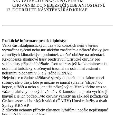
NEVYSTAVUJTE NEZODPOVĚDNÝM
CHOVÁNÍM DO NEBEZPEČÍ SEBE ANI OSTATNÍ.
DODRŽUJTE NÁVŠTĚVNÍ ŘÁD KRNAP!
Praktické informace pro skialpinisty:
Velká část skialpinistických tras v Krkonoších není v terénu
vyznačena tyčemi nebo turistickým značením a některé úseky jsou
za určitých klimatických podmínek značně obtížné na orientaci.
Krkonošské skialpové trasy představují turistické okruhy pro
skialpinisty případně běžkaře. Jsou to trasy jež lze kombinovat i s
ostatními turisticky značenými trasami a s ostatními cestami a
nelesními plochami v 3. a 2. zóně KRNAP.
Nejedná se o žádné zážitkové sjezdy do karů ani o slalom mezi
stromy, ale o trasy, kde je možné se naučit správně "šlapat" do
kopce, sjíždět a nebo si jen užít pěkný výlet. Vznik těchto tras se
váže na aktivity horských vůdců v Krkonoších, a proto vycházejí
hlavně z jejich potřeb.Tyto okruhy vznikly na základě požadavků
Českou asociací horských vůdců (ČAHV) Horské služby a úvah
Správy KRNAP.
Z důvodu ochrany přírody zůstanou lyžařům i nadále nepřístupné
krkonošské ledovcové kary.