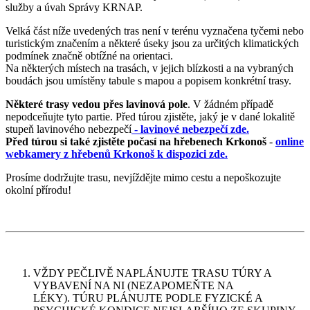
služby a úvah Správy KRNAP.
Velká část níže uvedených tras není v terénu vyznačena tyčemi nebo
turistickým značením a některé úseky jsou za určitých klimatických
podmínek značně obtížné na orientaci.
Na některých místech na trasách, v jejich blízkosti a na vybraných
boudách jsou umístěny tabule s mapou a popisem konkrétní trasy.
Některé trasy vedou přes lavinová pole
. V žádném případě
nepodceňujte tyto partie. Před túrou zjistěte, jaký je v dané lokalitě
stupeň lavinového nebezpečí
- lavinové nebezpečí zde.
Před túrou si také zjistěte počasí na hřebenech Krkonoš
-
online
webkamery z hřebenů Krkonoš k dispozici zde.
Prosíme dodržujte trasu, nevjíždějte mimo cestu a nepoškozujte
okolní přírodu!
VŽDY PEČLIVĚ NAPLÁNUJTE TRASU TÚRY A
VYBAVENÍ NA NI (NEZAPOMEŇTE NA
LÉKY). TÚRU PLÁNUJTE PODLE FYZICKÉ A