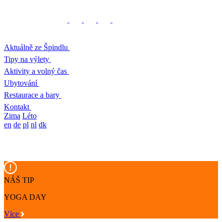
Aktuálně ze Špindlu
Tipy na výlety
Aktivity a volný čas
Ubytování
Restaurace a bary
Kontakt
Zima
Léto
en
de
pl
nl
dk
NÁŠ TIP
YOGA DAY
Více