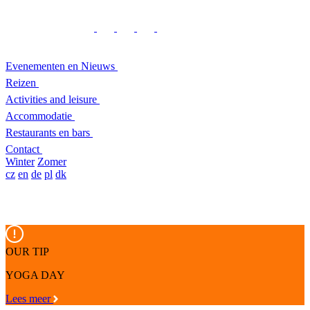
Evenementen en Nieuws
Reizen
Activities and leisure
Accommodatie
Restaurants en bars
Contact
Winter
Zomer
cz
en
de
pl
dk
OUR TIP
YOGA DAY
Lees meer