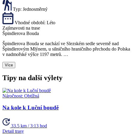
Typ:
Jednosměrný
Vhodné období:
Léto
Zajímavosti na trase
Špindlerova Bouda
Špindlerova Bouda se nachází ve Slezském sedle severně nad
Špindlerovým Mlýnem, u silničního hraničního přechodu do Polska
v nadmořské výšce 1197 metrů. …
Více
Tipy na další výlety
Náročnost:
Obtížná
Na kole k Luční boudě
33.5 km / 3:13 hod
Detail trasy