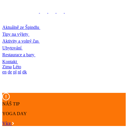
Aktuálně ze Špindlu
Tipy na výlety
Aktivity a volný čas
Ubytování
Restaurace a bary
Kontakt
Zima
Léto
en
de
pl
nl
dk
NÁŠ TIP
YOGA DAY
Více