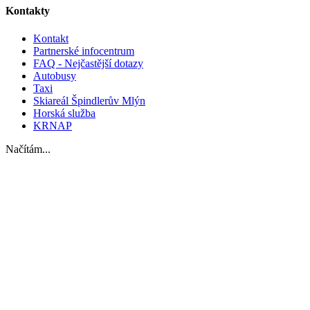
Kontakty
Kontakt
Partnerské infocentrum
FAQ - Nejčastější dotazy
Autobusy
Taxi
Skiareál Špindlerův Mlýn
Horská služba
KRNAP
Načítám...