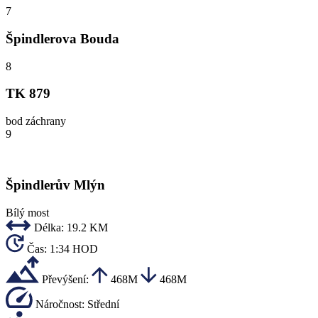
7
Špindlerova Bouda
8
TK 879
bod záchrany
9
Špindlerův Mlýn
Bílý most
Délka:
19.2 KM
Čas:
1:34 HOD
Převýšení:
468M
468M
Náročnost:
Střední