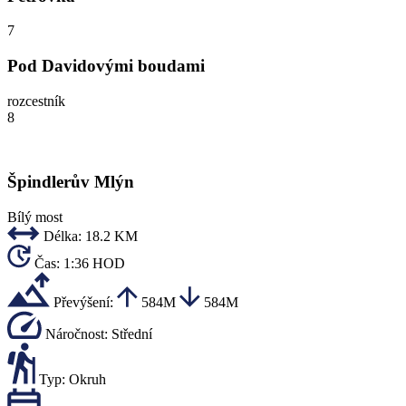
7
Pod Davidovými boudami
rozcestník
8
Špindlerův Mlýn
Bílý most
Délka:
18.2 KM
Čas:
1:36 HOD
Převýšení:
584M
584M
Náročnost:
Střední
Typ:
Okruh