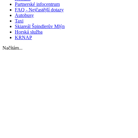
Partnerské infocentrum
FAQ - Nejčastější dotazy
Autobusy
Taxi
Skiareál Špindlerův Mlýn
Horská služba
KRNAP
Načítám...