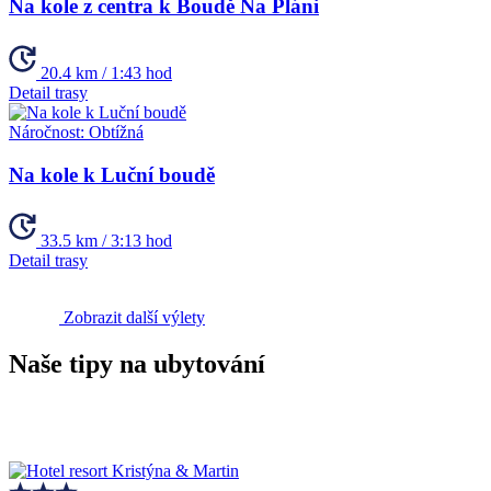
Na kole z centra k Boudě Na Pláni
20.4 km / 1:43 hod
Detail trasy
Náročnost:
Obtížná
Na kole k Luční boudě
33.5 km / 3:13 hod
Detail trasy
Zobrazit další výlety
Naše tipy na ubytování