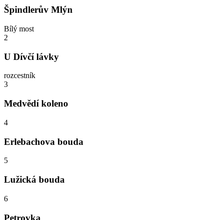
Špindlerův Mlýn
Bílý most
2
U Dívčí lávky
rozcestník
3
Medvědí koleno
4
Erlebachova bouda
5
Lužická bouda
6
Petrovka