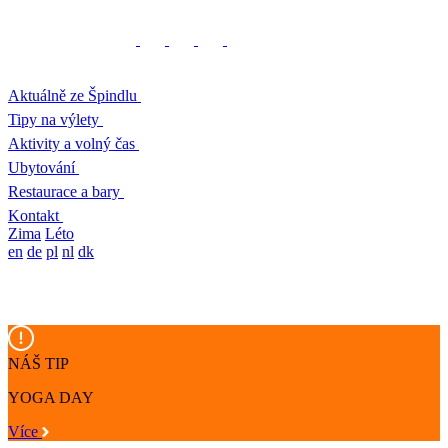
Aktuálně ze Špindlu
Tipy na výlety
Aktivity a volný čas
Ubytování
Restaurace a bary
Kontakt
Zima
Léto
en
de
pl
nl
dk
NÁŠ TIP
YOGA DAY
Více