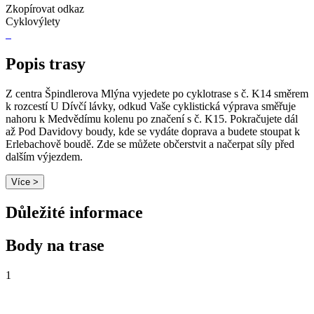
Zkopírovat odkaz
Cyklovýlety
Popis trasy
Z centra Špindlerova Mlýna vyjedete po cyklotrase s č. K14 směrem
k rozcestí U Dívčí lávky, odkud Vaše cyklistická výprava směřuje
nahoru k Medvědímu kolenu po značení s č. K15. Pokračujete dál
až Pod Davidovy boudy, kde se vydáte doprava a budete stoupat k
Erlebachově boudě. Zde se můžete občerstvit a načerpat síly před
dalším výjezdem.
Více >
Důležité informace
Body na trase
1