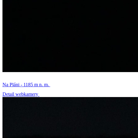
Na Pláni - 1185 m n. m.
Detail webkamery