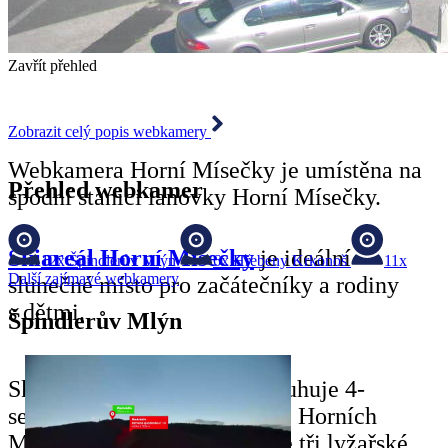
Zavřít přehled
Zobrazit celý popis webkamery
Webkamera Horní Mísečky je umístěna na
Přehled webkamer
spodní stanici lanovky Horní Mísečky.
Skiareál Horní Mísečky
je ideální
12x
Špindlerův Mlýn
6x
Hřebeny Krkonoš
11x
Další zajímavé webkamery
slunečné místo pro začátečníky a rodiny
s dětmi.
Špindlerův Mlýn
Skiareál Horní Mísečky obsluhuje 4-
sedačková lanovka vedoucí z Horních
Míseček na Medvědín, a dále tři lyžařské