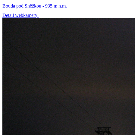
Bouda pod Sněžkou - 935 m n.m.
Detail webkamery