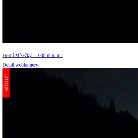
Horní Mísečky - 1038 m n. m.
Detail webkamery