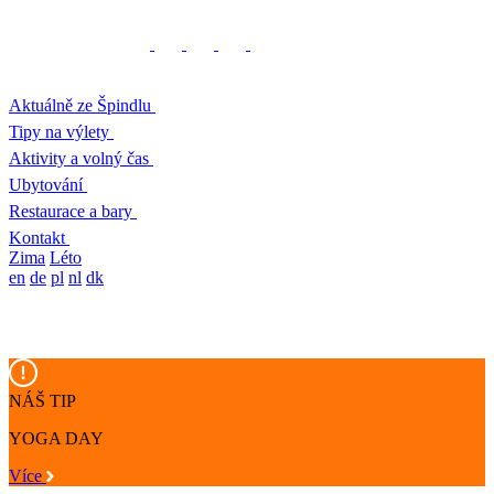
Aktuálně ze Špindlu
Tipy na výlety
Aktivity a volný čas
Ubytování
Restaurace a bary
Kontakt
Zima
Léto
en
de
pl
nl
dk
NÁŠ TIP
YOGA DAY
Více