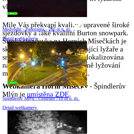
vleky.
Mile Vás překvapí kvalitně upravené široké
Medvědín - Panorama - 760 m n. m.
sjezdovky a také kvalitní Burton snowpark.
Detail webkamery
Široká sjezdovka na Horních Mísečkách je
skvělá hlavně pro děti, začínající lyžaře a
snowboardisty. Sjezdovka je lokalizována
na slunném svahu, takže kromě lyžování
můžete relaxovat na sluníčku.
Webkamera Horní Mísečky
- Špindlerův
Mlýn je
umístěna ZDE
.
Špindlerův Mlýn - Centrum 710 m n. m.
Detail webkamery