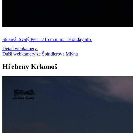
Skiareál Svatý Petr - 715 m n. m. - Holidayinfo
Detail webkamery
Další webkamery ze Špindlerova Mlýna
Hřebeny Krkonoš