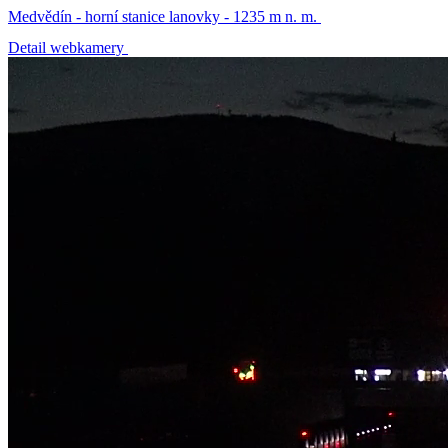
Medvědín - horní stanice lanovky - 1235 m n. m.
Detail webkamery