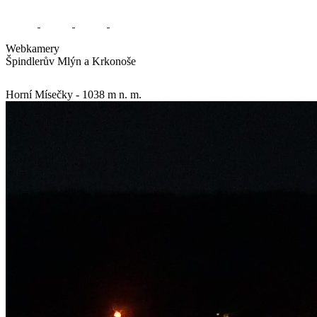
Webkamery
Špindlerův Mlýn a Krkonoše
Horní Mísečky - 1038 m n. m.