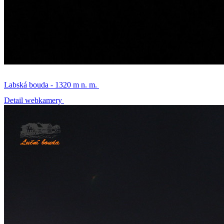
Labská bouda - 1320 m n. m.
Detail webkamery