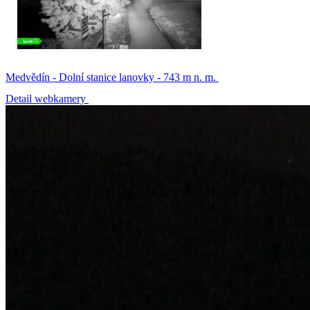
Medvědín - Dolní stanice lanovky - 743 m n. m.
Detail webkamery