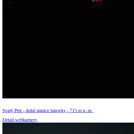
Svatý Petr - dolní stanice lanovky - 715 m n. m.
Detail webkamery