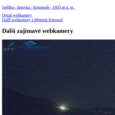
Sněžka - lanovka - Krkonoše - 1603 m n. m.
Detail webkamery
Další webkamery z hřebenů Krkonoš
Další zajímavé webkamery