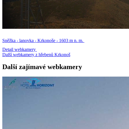
Sněžka - lanovka - Krkonoše - 1603 m n. m.
Detail webkamery
Další webkamery z hřebenů Krkonoš
Další zajímavé webkamery