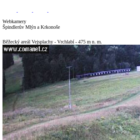
Webkamery
Špindlerův Mlýn a Krkonoše
Běžecký areál Vejsplachy - Vrchlabí - 475 m n. m.