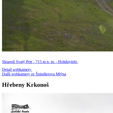
Skiareál Svatý Petr - 715 m n. m. - Holidayinfo
Detail webkamery
Další webkamery ze Špindlerova Mlýna
Hřebeny Krkonoš