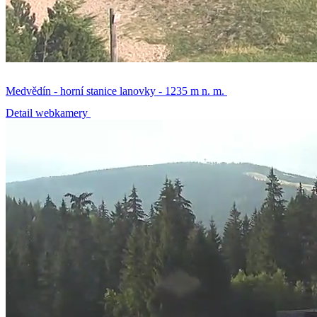
Medvědín - horní stanice lanovky - 1235 m n. m.
Detail webkamery