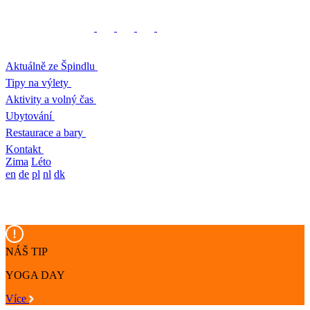
Aktuálně ze Špindlu
Tipy na výlety
Aktivity a volný čas
Ubytování
Restaurace a bary
Kontakt
Zima
Léto
en
de
pl
nl
dk
NÁŠ TIP
YOGA DAY
Více