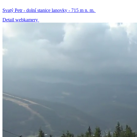
Svatý Petr - dolní stanice lanovky - 715 m n. m.
Detail webkamery