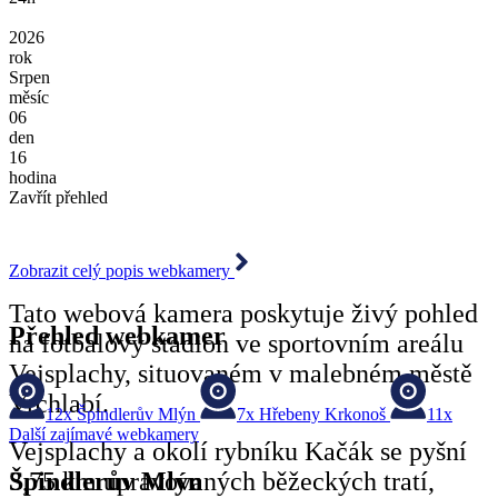
2026
rok
Srpen
měsíc
06
den
16
hodina
Zavřít přehled
Zobrazit celý popis webkamery
Tato webová kamera poskytuje živý pohled
Přehled webkamer
na fotbalový stadion ve sportovním areálu
Vejsplachy, situovaném v malebném městě
Vrchlabí.
12x
Špindlerův Mlýn
7x
Hřebeny Krkonoš
11x
Další zajímavé webkamery
Vejsplachy a okolí rybníku Kačák se pyšní
Špindlerův Mlýn
3,75 km upravovaných běžeckých tratí,