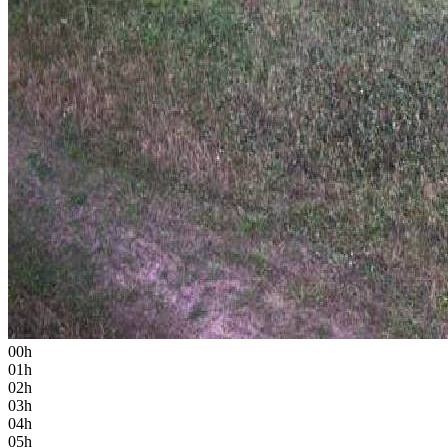
00h
01h
02h
03h
04h
05h