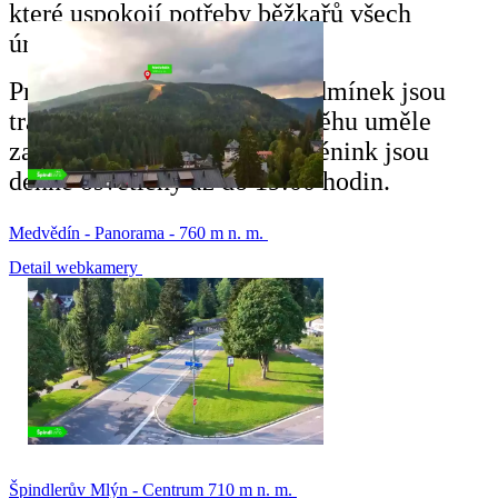
které uspokojí potřeby běžkařů všech
úrovní.
Pro zajištění optimálních podmínek jsou
tratě v případě nedostatku sněhu uměle
zasněžovány a pro večerní trénink jsou
denně osvětleny až do 19:00 hodin.
Medvědín - Panorama - 760 m n. m.
Detail webkamery
Špindlerův Mlýn - Centrum 710 m n. m.