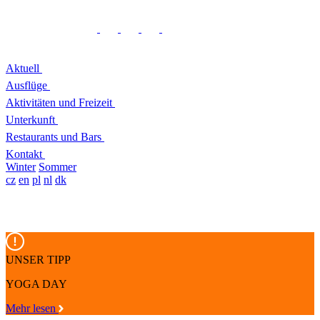
Aktuell
Ausflüge
Aktivitäten und Freizeit
Unterkunft
Restaurants und Bars
Kontakt
Winter
Sommer
cz
en
pl
nl
dk
UNSER TIPP
YOGA DAY
Mehr lesen