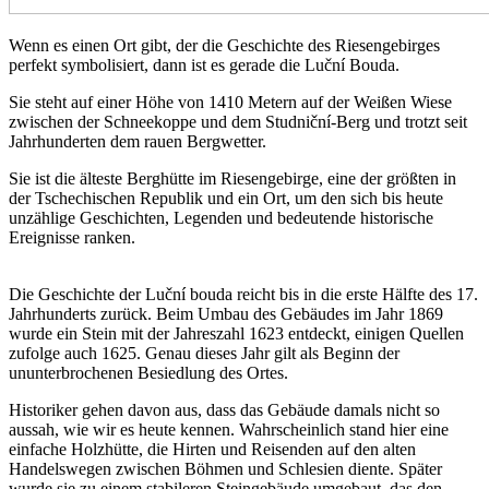
Wenn es einen Ort gibt, der die Geschichte des Riesengebirges
perfekt symbolisiert, dann ist es gerade die Luční Bouda.
Sie steht auf einer Höhe von 1410 Metern auf der Weißen Wiese
zwischen der Schneekoppe und dem Studniční-Berg und trotzt seit
Jahrhunderten dem rauen Bergwetter.
Sie ist die älteste Berghütte im Riesengebirge, eine der größten in
der Tschechischen Republik und ein Ort, um den sich bis heute
unzählige Geschichten, Legenden und bedeutende historische
Ereignisse ranken.
Die Geschichte der Luční bouda reicht bis in die erste Hälfte des 17.
Jahrhunderts zurück. Beim Umbau des Gebäudes im Jahr 1869
wurde ein Stein mit der Jahreszahl 1623 entdeckt, einigen Quellen
zufolge auch 1625. Genau dieses Jahr gilt als Beginn der
ununterbrochenen Besiedlung des Ortes.
Historiker gehen davon aus, dass das Gebäude damals nicht so
aussah, wie wir es heute kennen. Wahrscheinlich stand hier eine
einfache Holzhütte, die Hirten und Reisenden auf den alten
Handelswegen zwischen Böhmen und Schlesien diente. Später
wurde sie zu einem stabileren Steingebäude umgebaut, das den