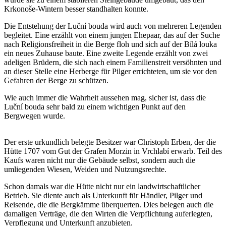
Krkonoše-Wintern besser standhalten konnte.
Die Entstehung der Luční bouda wird auch von mehreren Legenden
begleitet. Eine erzählt von einem jungen Ehepaar, das auf der Suche
nach Religionsfreiheit in die Berge floh und sich auf der Bílá louka
ein neues Zuhause baute. Eine zweite Legende erzählt von zwei
adeligen Brüdern, die sich nach einem Familienstreit versöhnten und
an dieser Stelle eine Herberge für Pilger errichteten, um sie vor den
Gefahren der Berge zu schützen.
Wie auch immer die Wahrheit aussehen mag, sicher ist, dass die
Luční bouda sehr bald zu einem wichtigen Punkt auf den
Bergwegen wurde.
Der erste urkundlich belegte Besitzer war Christoph Erben, der die
Hütte 1707 vom Gut der Grafen Morzin in Vrchlabí erwarb. Teil des
Kaufs waren nicht nur die Gebäude selbst, sondern auch die
umliegenden Wiesen, Weiden und Nutzungsrechte.
Schon damals war die Hütte nicht nur ein landwirtschaftlicher
Betrieb. Sie diente auch als Unterkunft für Händler, Pilger und
Reisende, die die Bergkämme überquerten. Dies belegen auch die
damaligen Verträge, die den Wirten die Verpflichtung auferlegten,
Verpflegung und Unterkunft anzubieten.