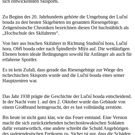
sich entwickelnden Skisports.
Zu Beginn des 20. Jahrhunderts gehörte die Umgebung der Luční
bouda zu den besten Skigebieten im gesamten Riesengebirge.
Zeitgenössische Chroniken bezeichnen diesen Ort buchstäblich als
„Hochschule des Skifahrens“.
Von hier aus brachen Skifahrer in Richtung Studniční hora, Luční
hora, Obří bouda oder nach Špindlerův Mlýn auf. Die weitläufigen
Ebenen boten ideale Bedingungen sowohl für Anfänger als auch für
erfahrene Sportler.
Es ist kein Zufall, dass gerade das Riesengebirge zur Wiege des
tschechischen Skisports wurde und die Luční bouda eines seiner
Hauptzentren war.
Das Jahr 1938 prägte die Geschichte der Luční bouda entscheidend.
In der Nacht vom 1. auf den 2. Oktober wurde das Gebäude von
einem Großbrand heimgesucht, der es fast vollständig zerstörte.
Bis heute ist nicht ganz klar, wie das Feuer entstand. Eine Version
macht die sich zurückziehenden tschechoslowakischen Soldaten
dafür verantwortlich, eine andere schreibt die Schuld Angehörigen
des sudetendeutschen Freikorps zu. Sicher ist nur, dass die Schäden