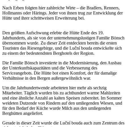
Nach Erben folgten hier zahlreiche Wirte – die Bradlers, Renners,
Hollmanns oder Härings. Jeder von ihnen trug zur Entwicklung der
Hütte und ihrer schrittweisen Erweiterung bei.
Den größten Aufschwung erlebte die Hütte Ende des 19.
Jahrhunderts, als sie von der unternehmungslustigen Familie Bönsch
übernommen wurde. Zu dieser Zeit entdeckten bereits die ersten
Touristen das Riesengebirge, und die Luční bouda entwickelte sich
zu einem der bedeutendsten Berghotels der Region.
Die Familie Bönsch investierte in die Modernisierung, den Ausbau
der Unterkunftskapazitäten und die Verbesserung des
Serviceangebots. Die Hütte bot einen Komfort, der für damalige
Verhältnisse in den Bergen außergewöhnlich war.
Um die Jahrhundertwende arbeiteten hier mehr als sechzig
Mitarbeiter. Täglich wurden bis zu achthundert warme Mahlzeiten
und eine ähnliche Anzahl an kalten Speisen zubereitet. Im Sommer
weideten Dutzende von Rindern auf den umliegenden Wiesen, und
für den Bedarf der Küche wurde Milch aus den umliegenden
Berghütten angeliefert.
Gerade in dieser Zeit wurde die Luční bouda auch zum Zentrum des