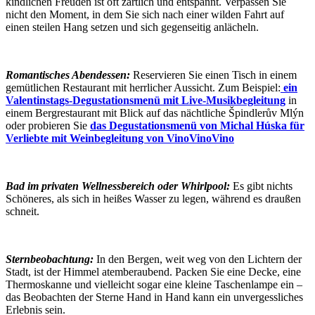
kindlichen Freuden ist oft zärtlich und entspannt. Verpassen Sie
nicht den Moment, in dem Sie sich nach einer wilden Fahrt auf
einen steilen Hang setzen und sich gegenseitig anlächeln.
Romantisches Abendessen:
Reservieren Sie einen Tisch in einem
gemütlichen Restaurant mit herrlicher Aussicht. Zum Beispiel:
ein
Valentinstags-Degustationsmenü mit Live-Musikbegleitung
in
einem Bergrestaurant mit Blick auf das nächtliche Špindlerův Mlýn
oder probieren Sie
das Degustationsmenü von Michal Húska für
Verliebte mit Weinbegleitung von VinoVinoVino
Bad im privaten Wellnessbereich oder Whirlpool:
Es gibt nichts
Schöneres, als sich in heißes Wasser zu legen, während es draußen
schneit.
Sternbeobachtung:
In den Bergen, weit weg von den Lichtern der
Stadt, ist der Himmel atemberaubend. Packen Sie eine Decke, eine
Thermoskanne und vielleicht sogar eine kleine Taschenlampe ein –
das Beobachten der Sterne Hand in Hand kann ein unvergessliches
Erlebnis sein.