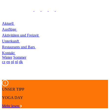
Aktuell
Ausflüge
Aktivitäten und Freizeit
Unterkunft
Restaurants und Bars
Kontakt
Winter
Sommer
cz
en
pl
nl
dk
UNSER TIPP
YOGA DAY
Mehr lesen