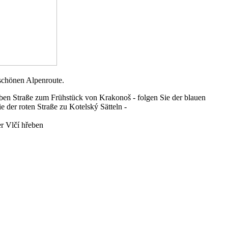
r schönen Alpenroute.
lben Straße zum Frühstück von Krakonoš - folgen Sie der blauen
 der roten Straße zu Kotelský Sätteln -
r Vlčí hřeben