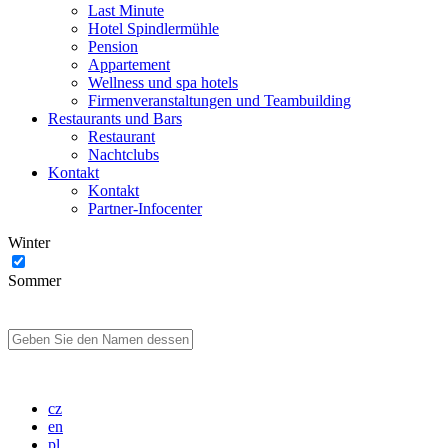
Last Minute
Hotel Spindlermühle
Pension
Appartement
Wellness und spa hotels
Firmenveranstaltungen und Teambuilding
Restaurants und Bars
Restaurant
Nachtclubs
Kontakt
Kontakt
Partner-Infocenter
Winter
Sommer
cz
en
pl