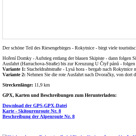
Der schöne Teil des Riesengebirges - Rokytnice - birgt viele touristis
Hoření Domky - Aufstieg entlang der blauen Skipiste - dann folgen S
Ausfahrt (Harrachova-Straße) bis zur Kreuzung U Čtyř pánů - folgen S
Variante 1:
Stacheldrahtstraße - Lysá hora - bergab nach Rokytnice n
Variante 2:
Nehmen Sie die rote Ausfahrt nach Dvoračky, von dort d
Streckenlänge:
11,9 km
GPX, Karten und Beschreibungen zum Herunterladen:
Download der GPS-GPX-Datei
Karte - Skitourenroute Nr. 8
Beschreibung der Alpenroute Nr. 8