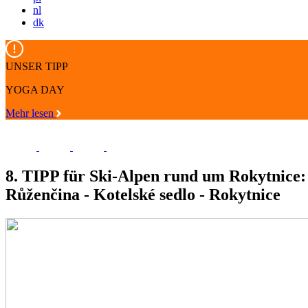
nl
dk
UNSER TIPP
YOGA DAY
Mehr lesen
8. TIPP für Ski-Alpen rund um Rokytnice:
Růženčina - Kotelské sedlo - Rokytnice