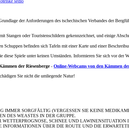
r Grundlage der Anforderungen des tschechischen Verbandes der Ber
t mit Stangen oder Touristenschildern gekennzeichnet, und einige Absc
en Schuppen befinden sich Tafeln mit einer Karte und einer Beschreib
e diese Spiele unter keinen Umständen. Informieren Sie sich vor der 
en Kämmen der Riesenberge
-
Online-Webcams von den Kämmen der R
schädigen Sie nicht die umliegende Natur!
G IMMER SORGFÄLTIG (VERGESSEN SIE KEINE MEDIKAME
N DES WEASTES IN DER GRUPPE.
ER WETTERPROGNOSE, SCHNEE UND LAWINENSITUATION 
IE INFORMATIONEN ÜBER DIE ROUTE UND DIE ERWARTET