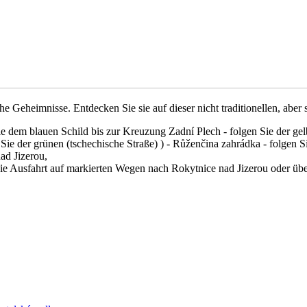
che Geheimnisse. Entdecken Sie sie auf dieser nicht traditionellen, abe
ie dem blauen Schild bis zur Kreuzung Zadní Plech - folgen Sie der ge
ie der grünen (tschechische Straße) ) - Růženčina zahrádka - folgen Sie
ad Jizerou,
ie Ausfahrt auf markierten Wegen nach Rokytnice nad Jizerou oder übe