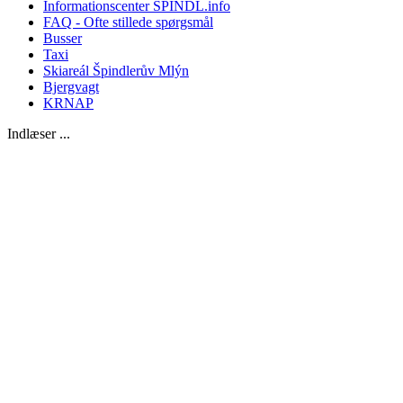
Informationscenter SPINDL.info
FAQ - Ofte stillede spørgsmål
Busser
Taxi
Skiareál Špindlerův Mlýn
Bjergvagt
KRNAP
Indlæser ...