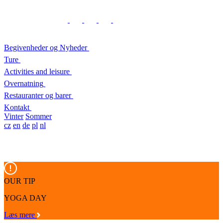
Begivenheder og Nyheder
Ture
Activities and leisure
Overnatning
Restauranter og barer
Kontakt
Vinter
Sommer
cz
en
de
pl
nl
OUR TIP
YOGA DAY
Læs mere