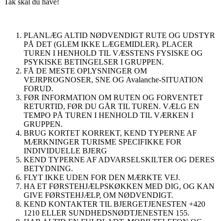
Tak skal du have!
PLANLÆG ALTID NØDVENDIGT RUTE OG UDSTYR
PÅ DET (GLEM IKKE LÆGEMIDLER). PLACER
TUREN I HENHOLD TIL VÆSSTENS FYSISKE OG
PSYKISKE BETINGELSER I GRUPPEN.
FÅ DE MESTE OPLYSNINGER OM
VEJRPROGNOSER, SNE OG Avalanche-SITUATION
FORUD.
FØR INFORMATION OM RUTEN OG FORVENTET
RETURTID, FØR DU GÅR TIL TUREN. VÆLG EN
TEMPO PÅ TUREN I HENHOLD TIL VÆRKEN I
GRUPPEN.
BRUG KORTET KORREKT, KEND TYPERNE AF
MÆRKNINGER TURISME SPECIFIKKE FOR
INDIVIDUELLE BJERG
KEND TYPERNE AF ADVARSELSKILTER OG DERES
BETYDNING.
FLYT IKKE UDEN FOR DEN MÆRKTE VEJ.
HA ET FØRSTEHJÆLPSKØKKEN MED DIG, OG KAN
GIVE FØRSTEHJÆLP, OM NØDVENDIGT.
KEND KONTAKTER TIL BJERGETJENESTEN +420
1210 ELLER SUNDHEDSNØDTJENESTEN 155.