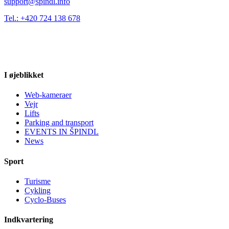
support@spindl.info
Tel.: +420 724 138 678
I øjeblikket
Web-kameraer
Vejr
Lifts
Parking and transport
EVENTS IN ŠPINDL
News
Sport
Turisme
Cykling
Cyclo-Buses
Indkvartering