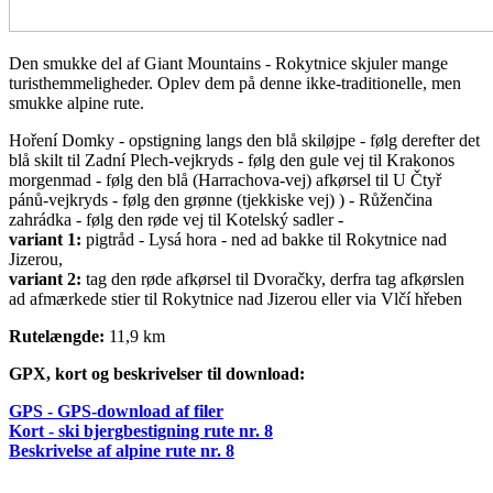
Den smukke del af Giant Mountains - Rokytnice skjuler mange
turisthemmeligheder. Oplev dem på denne ikke-traditionelle, men
smukke alpine rute.
Hoření Domky - opstigning langs den blå skiløjpe - følg derefter det
blå skilt til Zadní Plech-vejkryds - følg den gule vej til Krakonos
morgenmad - følg den blå (Harrachova-vej) afkørsel til U Čtyř
pánů-vejkryds - følg den grønne (tjekkiske vej) ) - Růženčina
zahrádka - følg den røde vej til Kotelský sadler -
variant 1:
pigtråd - Lysá hora - ned ad bakke til Rokytnice nad
Jizerou,
variant 2:
tag den røde afkørsel til Dvoračky, derfra tag afkørslen
ad afmærkede stier til Rokytnice nad Jizerou eller via Vlčí hřeben
Rutelængde:
11,9 km
GPX, kort og beskrivelser til download:
GPS - GPS-download af filer
Kort - ski bjergbestigning rute nr. 8
Beskrivelse af alpine rute nr. 8