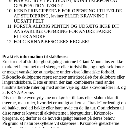
HAR ALTID EN FULDLADT, MOBILTELEFON OG
GPS-POSITION TÆNDT.
KEND PRINCIPPERNE FOR OPFØRING I TILFÆLDE
AF STUDIERING, laviner ELLER KRAVNING I
UDSATT FELT.
FORSTÅ ALDRIG PENTEN OG UDSÆTG IKKE DIT
ANSVARLIGE OPFØRING FOR ANDRE FARER
ELLER ANDRE.
FØLG KRNAP-BESØGERS REGLER!
Praktisk information til skiløbere:
En stor del af ski-bjergbestigningsruterne i Giant Mountains er ikke
markeret i terrænet med stænger eller turistskilte, og nogle sektioner
er meget vanskelige at navigere under visse klimatiske forhold.
Krkonoše-skiløjperne repræsenterer turistkredsløb for skiløbere eller
langrendsløbere. Dette er ruter, der kan kombineres med andre
turistmarkerede ruter og med andre veje og ikke-skovområder i 3. og
2. KRNAP-zone.
Disse er ikke eventyrlystne nedkørsler til kars eller slalom blandt
træerne, men ruter, hvor det er muligt at lære at "træde" ordentligt op
ad bakke, ned ad bakke eller bare nyde en dejlig tur. Oprindelsen til
disse ruter er knyttet til aktiviteterne i bjergguider i Krkonoše-
bjergene, og derfor er de hovedsageligt baseret på deres behov.
På grund af naturbeskyttelse vil skiløbere i Krkonoše-gletscherne