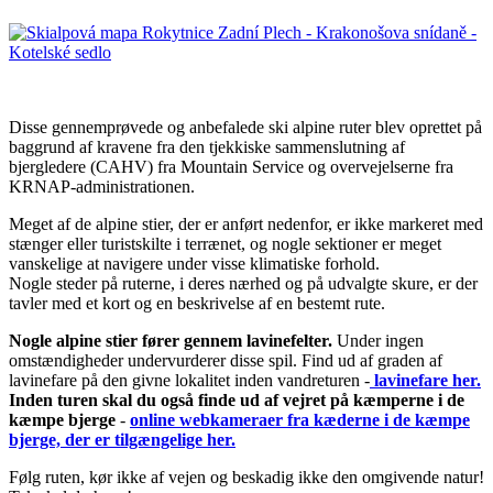
Disse gennemprøvede og anbefalede ski alpine ruter blev oprettet på
baggrund af kravene fra den tjekkiske sammenslutning af
bjergledere (CAHV) fra Mountain Service og overvejelserne fra
KRNAP-administrationen.
Meget af de alpine stier, der er anført nedenfor, er ikke markeret med
stænger eller turistskilte i terrænet, og nogle sektioner er meget
vanskelige at navigere under visse klimatiske forhold.
Nogle steder på ruterne, i deres nærhed og på udvalgte skure, er der
tavler med et kort og en beskrivelse af en bestemt rute.
Nogle alpine stier fører gennem lavinefelter.
Under ingen
omstændigheder undervurderer disse spil. Find ud af graden af ​​
lavinefare på den givne lokalitet inden vandreturen -
lavinefare her.
Inden turen skal du også finde ud af vejret på kæmperne i de
kæmpe bjerge
-
online webkameraer fra kæderne i de kæmpe
bjerge, der er tilgængelige her.
Følg ruten, kør ikke af vejen og beskadig ikke den omgivende natur!