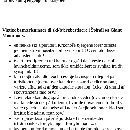
forblive utilgængelige for skiløbere.
Vigtige bemærkninger til ski-bjergbestigere i Špindl og Giant
Mountains:
en række ski alperuter i Krkonoše-bjergene fører direkte
gennem afrivningsafsnit af lavinspor !!! Overhold disse
advarsler stærkt!
tværtimod fører en række ruter også i de laveste dele af
lavinehældningerne, som ikke umiddelbart er synlige fra dit
synspunkt !!!
kun nogle såkaldte regelmæssige lavinspor er tegnet på
turistkortene (derudover kan deres størrelse eller omfang
variere afhængigt af den aktuelle situation, f.eks. på grund af
skovstandens fald osv.)
Lavinefare kan dog også true andre steder (dvs. uden for de
markerede steder på kortene), hvor de nuværende forhold vil
være egnede til dannelse af laviner (stejle sektioner, blød sne,
kraftig blænding, regn osv.)
vær opmærksom på små jordskred i terrænfælder
(strømbanker, fordybninger, fordybninger ...)
laviner kan forekomme under bestemte forhold, selv i skoven