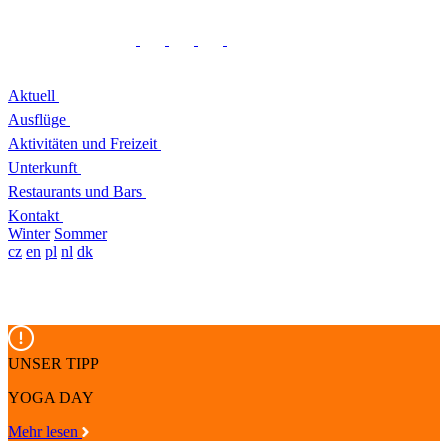
Aktuell
Ausflüge
Aktivitäten und Freizeit
Unterkunft
Restaurants und Bars
Kontakt
Winter
Sommer
cz
en
pl
nl
dk
UNSER TIPP
YOGA DAY
Mehr lesen