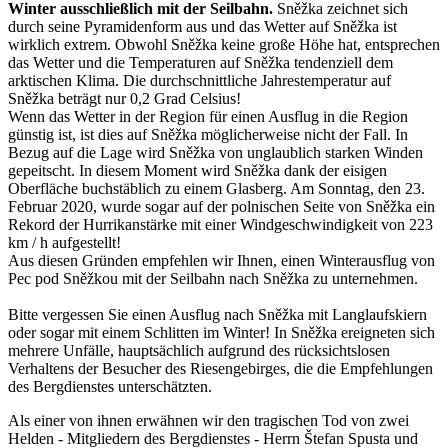
Winter ausschließlich mit der Seilbahn.
Sněžka zeichnet sich
durch seine Pyramidenform aus und das Wetter auf Sněžka ist
wirklich extrem. Obwohl Sněžka keine große Höhe hat, entsprechen
das Wetter und die Temperaturen auf Sněžka tendenziell dem
arktischen Klima. Die durchschnittliche Jahrestemperatur auf
Sněžka beträgt nur 0,2 Grad Celsius!
Wenn das Wetter in der Region für einen Ausflug in die Region
günstig ist, ist dies auf Sněžka möglicherweise nicht der Fall. In
Bezug auf die Lage wird Sněžka von unglaublich starken Winden
gepeitscht. In diesem Moment wird Sněžka dank der eisigen
Oberfläche buchstäblich zu einem Glasberg. Am Sonntag, den 23.
Februar 2020, wurde sogar auf der polnischen Seite von Sněžka ein
Rekord der Hurrikanstärke mit einer Windgeschwindigkeit von 223
km / h aufgestellt!
Aus diesen Gründen empfehlen wir Ihnen, einen Winterausflug von
Pec pod Sněžkou mit der Seilbahn nach Sněžka zu unternehmen.
Bitte vergessen Sie einen Ausflug nach Sněžka mit Langlaufskiern
oder sogar mit einem Schlitten im Winter! In Sněžka ereigneten sich
mehrere Unfälle, hauptsächlich aufgrund des rücksichtslosen
Verhaltens der Besucher des Riesengebirges, die die Empfehlungen
des Bergdienstes unterschätzten.
Als einer von ihnen erwähnen wir den tragischen Tod von zwei
Helden - Mitgliedern des Bergdienstes - Herrn Štefan Spusta und