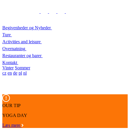
Begivenheder og Nyheder
Ture
Activities and leisure
Overnatning
Restauranter og barer
Kontakt
Vinter
Sommer
cz
en
de
pl
nl
OUR TIP
YOGA DAY
Læs mere