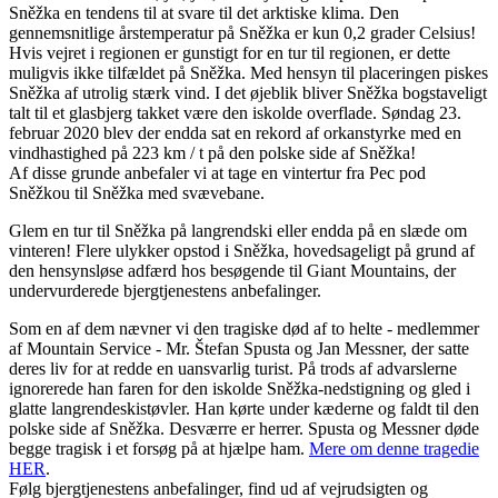
Sněžka en tendens til at svare til det arktiske klima. Den
gennemsnitlige årstemperatur på Sněžka er kun 0,2 grader Celsius!
Hvis vejret i regionen er gunstigt for en tur til regionen, er dette
muligvis ikke tilfældet på Sněžka. Med hensyn til placeringen piskes
Sněžka af utrolig stærk vind. I det øjeblik bliver Sněžka bogstaveligt
talt til et glasbjerg takket være den iskolde overflade. Søndag 23.
februar 2020 blev der endda sat en rekord af orkanstyrke med en
vindhastighed på 223 km / t på den polske side af Sněžka!
Af disse grunde anbefaler vi at tage en vintertur fra Pec pod
Sněžkou til Sněžka med svævebane.
Glem en tur til Sněžka på langrendski eller endda på en slæde om
vinteren! Flere ulykker opstod i Sněžka, hovedsageligt på grund af
den hensynsløse adfærd hos besøgende til Giant Mountains, der
undervurderede bjergtjenestens anbefalinger.
Som en af ​​dem nævner vi den tragiske død af to helte - medlemmer
af Mountain Service - Mr. Štefan Spusta og Jan Messner, der satte
deres liv for at redde en uansvarlig turist. På trods af advarslerne
ignorerede han faren for den iskolde Sněžka-nedstigning og gled i
glatte langrendeskistøvler. Han kørte under kæderne og faldt til den
polske side af Sněžka. Desværre er herrer. Spusta og Messner døde
begge tragisk i et forsøg på at hjælpe ham.
Mere om denne tragedie
HER
.
Følg bjergtjenestens anbefalinger, find ud af vejrudsigten og