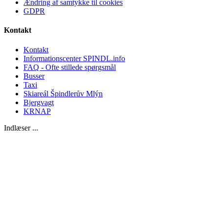
Ændring af samtykke til cookies
GDPR
Kontakt
Kontakt
Informationscenter SPINDL.info
FAQ - Ofte stillede spørgsmål
Busser
Taxi
Skiareál Špindlerův Mlýn
Bjergvagt
KRNAP
Indlæser ...