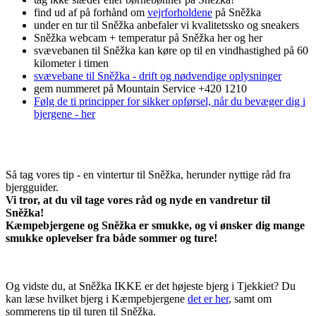
find ud af på forhånd om
vejrforholdene
på Sněžka
under en tur til Sněžka anbefaler vi kvalitetssko og sneakers
Sněžka webcam + temperatur på Sněžka her og her
svævebanen til Sněžka kan køre op til en vindhastighed på 60
kilometer i timen
svævebane til Sněžka - drift og nødvendige oplysninger
gem nummeret på Mountain Service +420 1210
Følg de ti principper for sikker opførsel, når du bevæger dig i
bjergene - her
Så tag vores tip - en vintertur til Sněžka, herunder nyttige råd fra
bjergguider.
Vi tror, ​​at du vil tage vores råd og nyde en vandretur til
Sněžka!
Kæmpebjergene og Sněžka er smukke, og vi ønsker dig mange
smukke oplevelser fra både sommer og ture!
Og vidste du, at Sněžka IKKE er det højeste bjerg i Tjekkiet? Du
kan læse hvilket bjerg i Kæmpebjergene
det er her
, samt om
sommerens tip til turen til Sněžka.