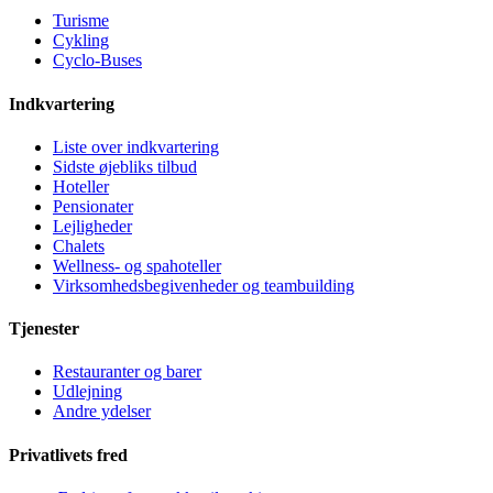
Turisme
Cykling
Cyclo-Buses
Indkvartering
Liste over indkvartering
Sidste øjebliks tilbud
Hoteller
Pensionater
Lejligheder
Chalets
Wellness- og spahoteller
Virksomhedsbegivenheder og teambuilding
Tjenester
Restauranter og barer
Udlejning
Andre ydelser
Privatlivets fred