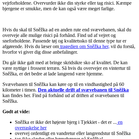
vejrforholdene. Overvurder ikke din styrke eller tag risici. Kæmpe
bjergene er smukke, men de kan også være meget farlige.
Hvis du skal til Sněžka ad en anden rute end svævebanen, skal du
overveje alle mulige risici på forhånd. Find ud af vejret og
sneforholdene. Passende tøj og kvalitetssko til denne type tur er
afgørende. Hvis du læser om
tragedien om Sněžka her,
vil du forstå,
hvorfor vi giver dig disse anbefalinger.
Du går ikke galt med at bringe skridsikre sko af kvalitet. De kan
være nyttige i frossent terræn. Så hvis du overvejer en vintertur til
Sněžka, er det bedre at lade langrend være hjemme.
Svævebanen til Sněžka kan køre op til en vindhastighed på 60
kilometer i timen.
Den aktuelle drift af svævebanen til Sněžka
kan findes her. Find på forhånd ud af driften af ​​svævebanen til
Sněžka.
Godt at vide:
Sněžka er ikke det højeste bjerg i Tjekkiet - det er ...
en
overraskelse her
overvej ordentligt en vandretur eller langrendstur til Sněžka
tag ikke slæder eller børnebønner på Sněžka!