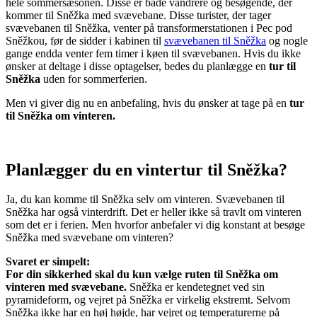
hele sommersæsonen. Disse er både vandrere og besøgende, der
kommer til Sněžka med svævebane. Disse turister, der tager
svævebanen til Sněžka, venter på transformerstationen i Pec pod
Sněžkou, før de sidder i kabinen til
svævebanen til Sněžka
og nogle
gange endda venter fem timer i køen til svævebanen. Hvis du ikke
ønsker at deltage i disse optagelser, bedes du planlægge en
tur til
Sněžka
uden for sommerferien.
Men vi giver dig nu en anbefaling, hvis du ønsker at tage på en
tur
til Sněžka om vinteren.
Planlægger du en vintertur til Sněžka?
Ja, du kan komme til Sněžka selv om vinteren. Svævebanen til
Sněžka har også vinterdrift. Det er heller ikke så travlt om vinteren
som det er i ferien. Men hvorfor anbefaler vi dig konstant at besøge
Sněžka med svævebane om vinteren?
Svaret er simpelt:
For din sikkerhed skal du kun vælge ruten til Sněžka om
vinteren med svævebane.
Sněžka er kendetegnet ved sin
pyramideform, og vejret på Sněžka er virkelig ekstremt. Selvom
Sněžka ikke har en høj højde, har vejret og temperaturerne på