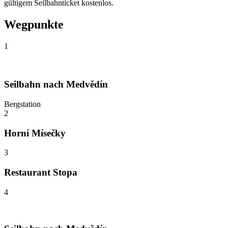
gültigem Seilbahnticket kostenlos.
Wegpunkte
1
Seilbahn nach Medvědín
Bergstation
2
Horní Mísečky
3
Restaurant Stopa
4