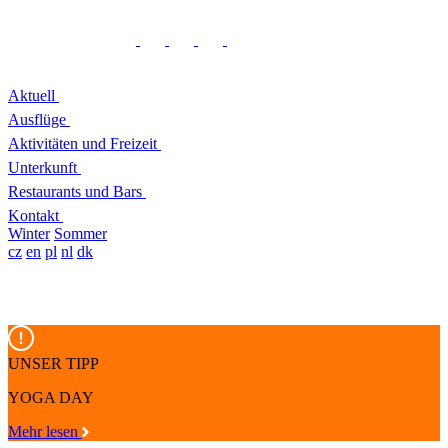
Aktuell
Ausflüge
Aktivitäten und Freizeit
Unterkunft
Restaurants und Bars
Kontakt
Winter
Sommer
cz
en
pl
nl
dk
UNSER TIPP
YOGA DAY
Mehr lesen