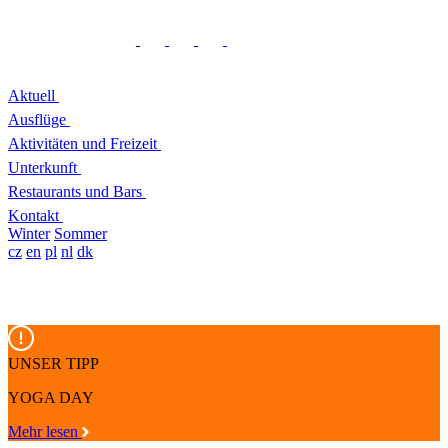
Aktuell
Ausflüge
Aktivitäten und Freizeit
Unterkunft
Restaurants und Bars
Kontakt
Winter
Sommer
cz
en
pl
nl
dk
UNSER TIPP
YOGA DAY
Mehr lesen