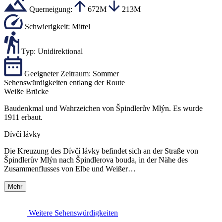
Querneigung:
672M
213M
Schwierigkeit:
Mittel
Typ:
Unidirektional
Geeigneter Zeitraum:
Sommer
Sehenswürdigkeiten entlang der Route
Weiße Brücke
Baudenkmal und Wahrzeichen von Špindlerův Mlýn. Es wurde
1911 erbaut.
Dívčí lávky
Die Kreuzung des Dívčí lávky befindet sich an der Straße von
Špindlerův Mlýn nach Špindlerova bouda, in der Nähe des
Zusammenflusses von Elbe und Weißer…
Mehr
Weitere Sehenswürdigkeiten