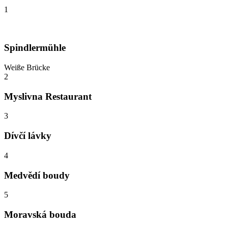
1
Spindlermühle
Weiße Brücke
2
Myslivna Restaurant
3
Dívčí lávky
4
Medvědí boudy
5
Moravská bouda