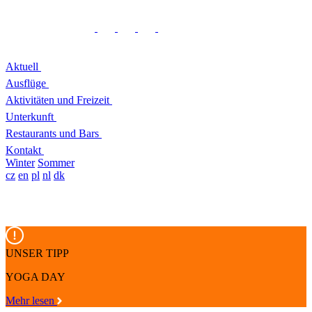
Aktuell
Ausflüge
Aktivitäten und Freizeit
Unterkunft
Restaurants und Bars
Kontakt
Winter
Sommer
cz
en
pl
nl
dk
UNSER TIPP
YOGA DAY
Mehr lesen