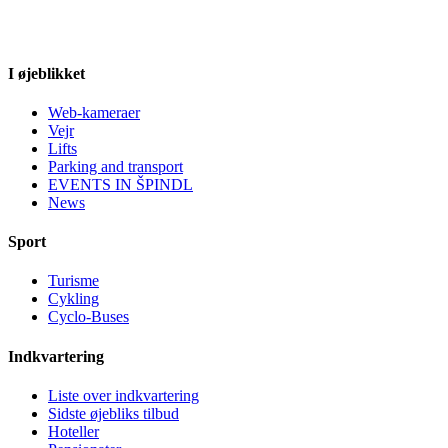
I øjeblikket
Web-kameraer
Vejr
Lifts
Parking and transport
EVENTS IN ŠPINDL
News
Sport
Turisme
Cykling
Cyclo-Buses
Indkvartering
Liste over indkvartering
Sidste øjebliks tilbud
Hoteller