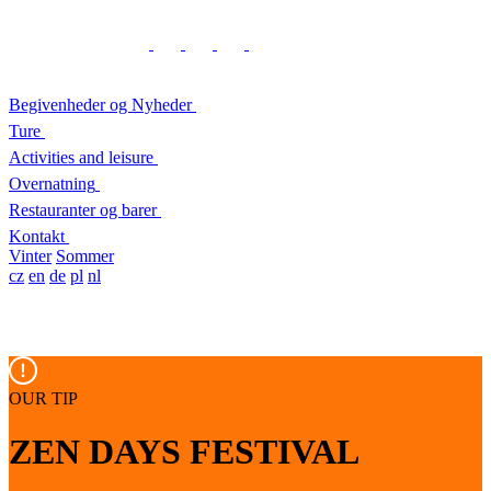
Begivenheder og Nyheder
Ture
Activities and leisure
Overnatning
Restauranter og barer
Kontakt
Vinter
Sommer
cz
en
de
pl
nl
OUR TIP
ZEN DAYS FESTIVAL