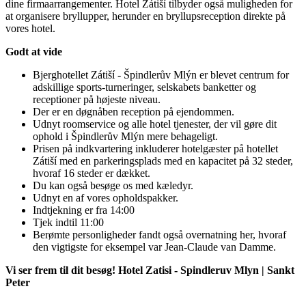
dine firmaarrangementer. Hotel Zátiší tilbyder også muligheden for
at organisere bryllupper, herunder en bryllupsreception direkte på
vores hotel.
Godt at vide
Bjerghotellet Zátiší - Špindlerův Mlýn er blevet centrum for
adskillige sports-turneringer, selskabets banketter og
receptioner på højeste niveau.
Der er en døgnåben reception på ejendommen.
Udnyt roomservice og alle hotel tjenester, der vil gøre dit
ophold i Špindlerův Mlýn mere behageligt.
Prisen på indkvartering inkluderer hotelgæster på hotellet
Zátiší med en parkeringsplads med en kapacitet på 32 steder,
hvoraf 16 steder er dækket.
Du kan også besøge os med kæledyr.
Udnyt en af ​​vores opholdspakker.
Indtjekning er fra 14:00
Tjek indtil 11:00
Berømte personligheder fandt også overnatning her, hvoraf
den vigtigste for eksempel var Jean-Claude van Damme.
Vi ser frem til dit besøg! Hotel Zatisi - Spindleruv Mlyn | Sankt
Peter