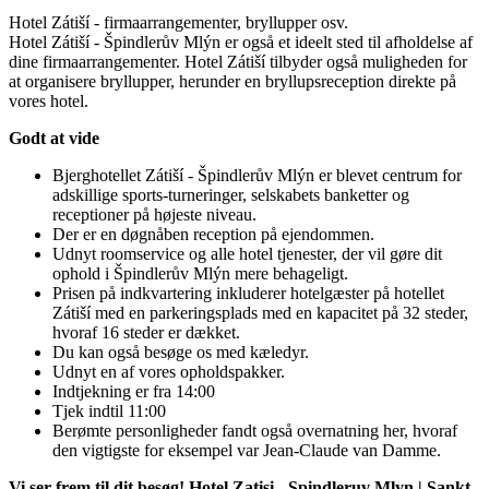
Hotel Zátiší - firmaarrangementer, bryllupper osv.
Hotel Zátiší - Špindlerův Mlýn er også et ideelt sted til afholdelse af
dine firmaarrangementer. Hotel Zátiší tilbyder også muligheden for
at organisere bryllupper, herunder en bryllupsreception direkte på
vores hotel.
Godt at vide
Bjerghotellet Zátiší - Špindlerův Mlýn er blevet centrum for
adskillige sports-turneringer, selskabets banketter og
receptioner på højeste niveau.
Der er en døgnåben reception på ejendommen.
Udnyt roomservice og alle hotel tjenester, der vil gøre dit
ophold i Špindlerův Mlýn mere behageligt.
Prisen på indkvartering inkluderer hotelgæster på hotellet
Zátiší med en parkeringsplads med en kapacitet på 32 steder,
hvoraf 16 steder er dækket.
Du kan også besøge os med kæledyr.
Udnyt en af ​​vores opholdspakker.
Indtjekning er fra 14:00
Tjek indtil 11:00
Berømte personligheder fandt også overnatning her, hvoraf
den vigtigste for eksempel var Jean-Claude van Damme.
Vi ser frem til dit besøg! Hotel Zatisi - Spindleruv Mlyn | Sankt