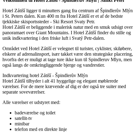
Velkommen til Hotel Zátiší - Špindlerův Mlýn | Sankt Peter
Hotel Zátiší ligger ti minutters gang fra centrum af Špindlerův Mlýn
i St. Peters dalen. Kun 400 m fra Hotel Zátiší er et af de bedste
tjekkiske skisportssteder - Ski Resort Svaty Petr.
Hotel Zátiší er beliggende i malerisk natur med en smuk udsigt over
panoramaet over Giant Mountains. I Hotel Zátiší finder du stille og
unik indkvartering i den friske luft i Svatý Petr-dalen.
Området ved Hotel Zátiší er velegnet til turister, cyklister, skiløbere,
elskere af adrenalinsport, især takket være den strategiske placering,
hvorfra det er muligt at tage ture ikke kun til Spindleruv Mlyn, men
også langs de omkringliggende bjerge og vandrestier.
Indkvartering hotel Zátiší - Špindlerův Mlýn
Hotel Zátiší tilbyder i alt 41 hyggelige og elegant møblerede
værelser. For de mere krævende af dig er der også tre suiter med
separate soveværelser.
Alle værelser er udstyret med:
badeværelse og toilet
satellit-tv
minibar
telefon med en direkte linje