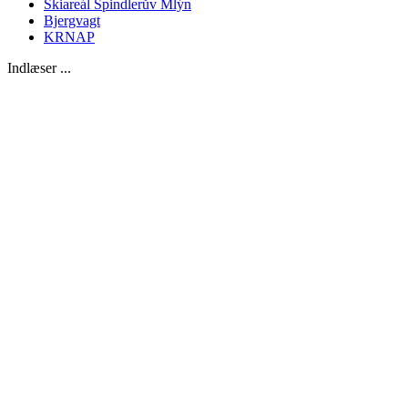
Skiareál Špindlerův Mlýn
Bjergvagt
KRNAP
Indlæser ...