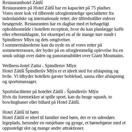
Restauranthotel Zátiší
Restauranten på Hotel Zátší har en kapacitet på 75 pladser.
Vores store kok vil tilberede uforglemmelige specialiteter fra
indenlandske og internationale retter, der tilfredsstiller enhver
besøgende. Restauranten har en dagbar med et behageligt
opholdsområde i hotellets reception, hvor du kan planlægge kaffe
eller eftermiddagste, for eksempel en af ​​de mange ture rundt i
Spindleruv Mlyn og dets omgivelser.
I sommermånederne kan du nyde en af ​​vores retter på
sommerterrassen, der byder på en uforglemmelig oplevelse fra en
smuk udsigt over dalen og panoramabildet over Giant Mountains.
Wellness-hotel Zatisi - Spindleruv Mlyn
Hotel Zátiší Špindlerův Mlýn er et ideelt sted for afslapning og
hvile. Vi tilbyder hotellets gæster boblebad, sauna eller afslapning
og sportsmassager.
Sportsfaciliteter på hotellet Zátiší - Špindlerův Mlýn
Hvis du foretrækker at spille sport, kan du bruge squash, to
bowlingbaner eller billard på Hotel Zátiší.
Hotel Zátiší til børn
Hotel Zátiší er ideel til familier med børn, der er en udendørs
legeplads, herunder en rutsjebane og gynge, et børnehjørne med et
oppusteligt slot og mange andre attraktioner.