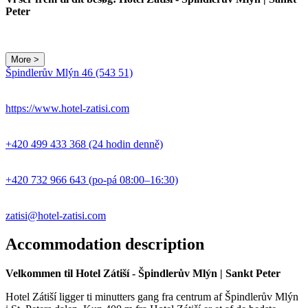
Peter
More >
Leaflet
|
© Seznam.cz a.s. a další
Špindlerův Mlýn 46 (543 51)
+
−
https://www.hotel-zatisi.com
+420 499 433 368 (24 hodin denně)
+420 732 966 643 (po-pá 08:00–16:30)
zatisi@hotel-zatisi.com
Accommodation description
Velkommen til Hotel Zátiší - Špindlerův Mlýn | Sankt Peter
Hotel Zátiší ligger ti minutters gang fra centrum af Špindlerův Mlýn