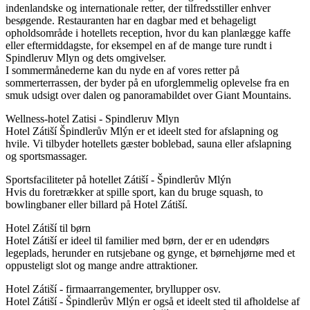
indenlandske og internationale retter, der tilfredsstiller enhver
besøgende. Restauranten har en dagbar med et behageligt
opholdsområde i hotellets reception, hvor du kan planlægge kaffe
eller eftermiddagste, for eksempel en af ​​de mange ture rundt i
Spindleruv Mlyn og dets omgivelser.
I sommermånederne kan du nyde en af ​​vores retter på
sommerterrassen, der byder på en uforglemmelig oplevelse fra en
smuk udsigt over dalen og panoramabildet over Giant Mountains.
Wellness-hotel Zatisi - Spindleruv Mlyn
Hotel Zátiší Špindlerův Mlýn er et ideelt sted for afslapning og
hvile. Vi tilbyder hotellets gæster boblebad, sauna eller afslapning
og sportsmassager.
Sportsfaciliteter på hotellet Zátiší - Špindlerův Mlýn
Hvis du foretrækker at spille sport, kan du bruge squash, to
bowlingbaner eller billard på Hotel Zátiší.
Hotel Zátiší til børn
Hotel Zátiší er ideel til familier med børn, der er en udendørs
legeplads, herunder en rutsjebane og gynge, et børnehjørne med et
oppusteligt slot og mange andre attraktioner.
Hotel Zátiší - firmaarrangementer, bryllupper osv.
Hotel Zátiší - Špindlerův Mlýn er også et ideelt sted til afholdelse af