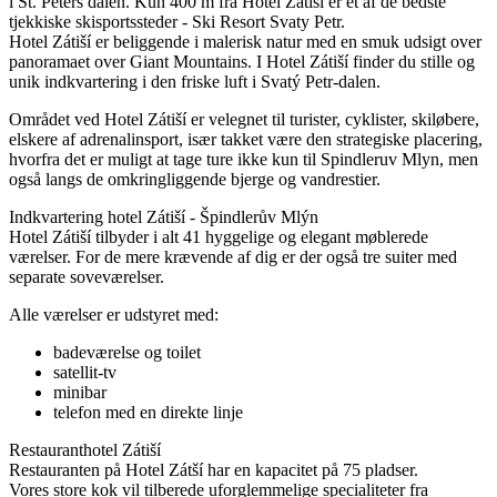
i St. Peters dalen. Kun 400 m fra Hotel Zátiší er et af de bedste
tjekkiske skisportssteder - Ski Resort Svaty Petr.
Hotel Zátiší er beliggende i malerisk natur med en smuk udsigt over
panoramaet over Giant Mountains. I Hotel Zátiší finder du stille og
unik indkvartering i den friske luft i Svatý Petr-dalen.
Området ved Hotel Zátiší er velegnet til turister, cyklister, skiløbere,
elskere af adrenalinsport, især takket være den strategiske placering,
hvorfra det er muligt at tage ture ikke kun til Spindleruv Mlyn, men
også langs de omkringliggende bjerge og vandrestier.
Indkvartering hotel Zátiší - Špindlerův Mlýn
Hotel Zátiší tilbyder i alt 41 hyggelige og elegant møblerede
værelser. For de mere krævende af dig er der også tre suiter med
separate soveværelser.
Alle værelser er udstyret med:
badeværelse og toilet
satellit-tv
minibar
telefon med en direkte linje
Restauranthotel Zátiší
Restauranten på Hotel Zátší har en kapacitet på 75 pladser.
Vores store kok vil tilberede uforglemmelige specialiteter fra