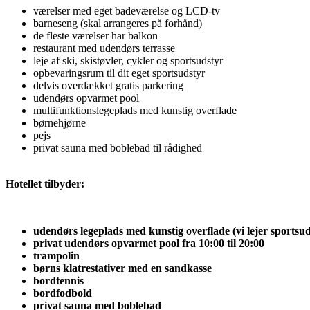
værelser med eget badeværelse og LCD-tv
barneseng (skal arrangeres på forhånd)
de fleste værelser har balkon
restaurant med udendørs terrasse
leje af ski, skistøvler, cykler og sportsudstyr
opbevaringsrum til dit eget sportsudstyr
delvis overdækket gratis parkering
udendørs opvarmet pool
multifunktionslegeplads med kunstig overflade
børnehjørne
pejs
privat sauna med boblebad til rådighed
Hotellet tilbyder:
udendørs legeplads med kunstig overflade (vi lejer sportsuds
privat udendørs opvarmet pool fra 10:00 til 20:00
trampolin
børns klatrestativer med en sandkasse
bordtennis
bordfodbold
privat sauna med boblebad