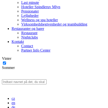
Last minute
Hoteller Spindleruv Mlyn
Pensionater
Lejligheder
Wellness og spa hoteller
Virksomhedsbegivenheder og teambuilding
Restauranter og barer
Restaurant
Nightclubs
Kontakt
Contact
Partner Info Center
Vinter
Sommer
cz
en
de