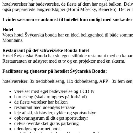
hotelværelser har badeværelse, de fleste af dem har også balkon. Delv
også præparerede langrendsløjper (Horní Mísečky, Benecko). Det er mul
I vintersæsonen er ankomst til hotellet kun muligt med snekæder
Hotel
Vores hotel Švýcarská bouda har en ideel beliggenhed til både sommer- 
Mountains.
Restaurant på det schweiziske Bouda-hotel
Hotel Švýcarská Bouda har sin egen stilfulde restaurant med en kapacite
Restauranten er udstyret med et tv og en projektor med en skærm.
Faciliteter og tjenester på hotellet Švýcarská Bouda:
hotelværelser: 3x tredobbelt seng, 11x dobbeltseng, APP - 3x fem-seng 
værelser med eget badeværelse og LCD-tv
barneseng (skal arrangeres på forhånd)
de fleste værelser har balkon
restaurant med udendørs terrasse
leje af ski, skistøvler, cykler og sportsudstyr
opbevaringsrum til dit eget sportsudstyr
delvis overdækket gratis parkering
udendørs opvarmet pool