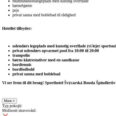
multifunktionslegeplads med kunstig overflade
børnehjørne
pejs
privat sauna med boblebad til rådighed
Hotellet tilbyder:
udendørs legeplads med kunstig overflade (vi lejer sportsuds
privat udendørs opvarmet pool fra 10:00 til 20:00
trampolin
børns klatrestativer med en sandkasse
bordtennis
bordfodbold
privat sauna med boblebad
Vi ser frem til dit besøg! Sporthotel Švýcarská Bouda Špindlerů
More >
Typ pokojů:
Možnosti stravování: