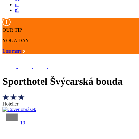
pl
nl
OUR TIP
YOGA DAY
Læs mere
Sporthotel Švýcarská bouda
Hoteller
19