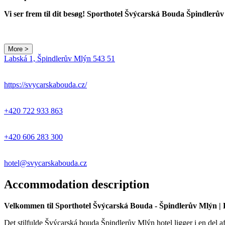
Vi ser frem til dit besøg! Sporthotel Švýcarská Bouda Špindlerů
More >
Labská 1, Špindlerův Mlýn 543 51
https://svycarskabouda.cz/
+420 722 933 863
+420 606 283 300
hotel@svycarskabouda.cz
Accommodation description
Velkommen til Sporthotel Švýcarská Bouda - Špindlerův Mlýn | 
Det stilfulde Švýcarská bouda Špindlerův Mlýn hotel ligger i en del 