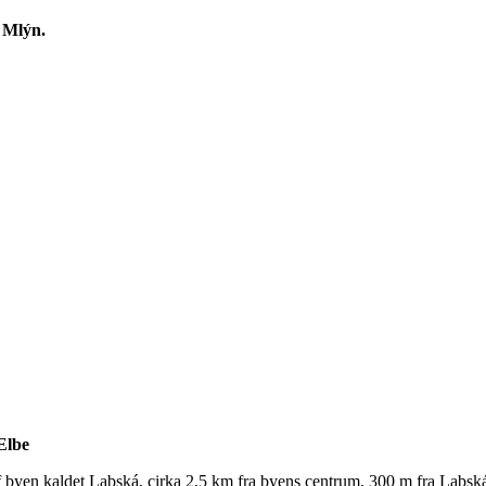
v Mlýn.
Elbe
af byen kaldet Labská, cirka 2,5 km fra byens centrum, 300 m fra Labská