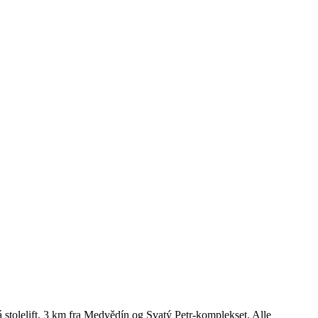
 stolelift, 3 km fra Medvědín og Svatý Petr-komplekset. Alle