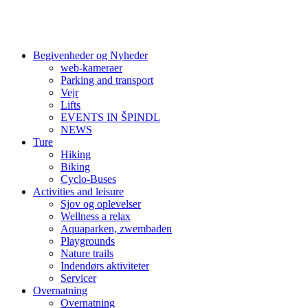
Begivenheder og Nyheder
web-kameraer
Parking and transport
Vejr
Lifts
EVENTS IN ŠPINDL
NEWS
Ture
Hiking
Biking
Cyclo-Buses
Activities and leisure
Sjov og oplevelser
Wellness a relax
Aquaparken, zwembaden
Playgrounds
Nature trails
Indendørs aktiviteter
Servicer
Overnatning
Overnatning