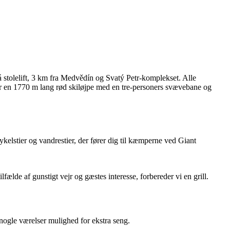
 stolelift, 3 km fra Medvědín og Svatý Petr-komplekset. Alle
 har en 1770 m lang rød skiløjpe med en tre-personers svævebane og
ykelstier og vandrestier, der fører dig til kæmperne ved Giant
ælde af gunstigt vejr og gæstes interesse, forbereder vi en grill.
 nogle værelser mulighed for ekstra seng.