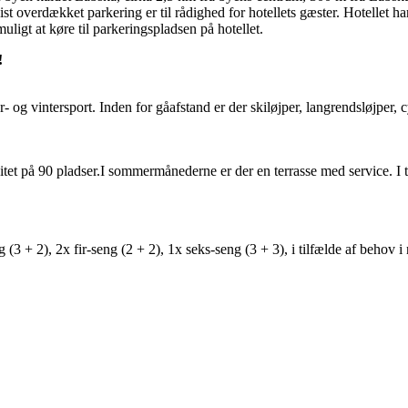
ist overdækket parkering er til rådighed for hotellets gæster. Hotellet
igt at køre til parkeringspladsen på hotellet.
!
og vintersport. Inden for gåafstand er der skiløjper, langrendsløjper, c
t på 90 pladser.I sommermånederne er der en terrasse med service. I tilf
(3 + 2), 2x fir-seng (2 + 2), 1x seks-seng (3 + 3), i tilfælde af behov i