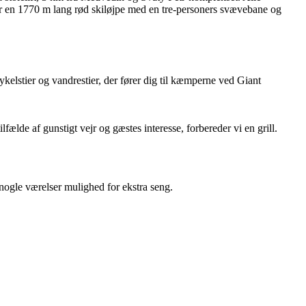
 har en 1770 m lang rød skiløjpe med en tre-personers svævebane og
ykelstier og vandrestier, der fører dig til kæmperne ved Giant
ælde af gunstigt vejr og gæstes interesse, forbereder vi en grill.
 nogle værelser mulighed for ekstra seng.