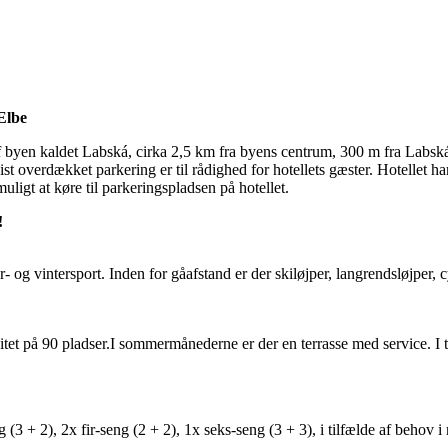
Elbe
af byen kaldet Labská, cirka 2,5 km fra byens centrum, 300 m fra Labská
ist overdækket parkering er til rådighed for hotellets gæster. Hotellet
igt at køre til parkeringspladsen på hotellet.
!
og vintersport. Inden for gåafstand er der skiløjper, langrendsløjper, c
t på 90 pladser.I sommermånederne er der en terrasse med service. I tilf
(3 + 2), 2x fir-seng (2 + 2), 1x seks-seng (3 + 3), i tilfælde af behov i