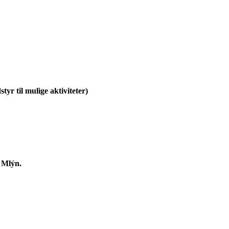
tyr til mulige aktiviteter)
v Mlýn.