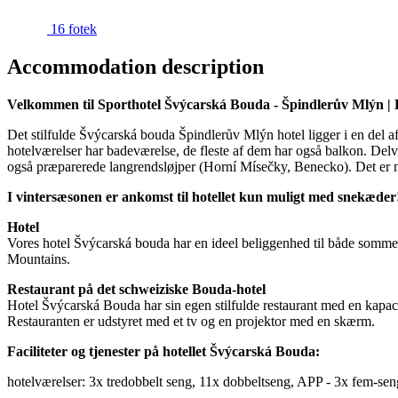
16 fotek
Accommodation description
Velkommen til Sporthotel Švýcarská Bouda - Špindlerův Mlýn | 
Det stilfulde Švýcarská bouda Špindlerův Mlýn hotel ligger i en del 
hotelværelser har badeværelse, de fleste af dem har også balkon. Delv
også præparerede langrendsløjper (Horní Mísečky, Benecko). Det er mul
I vintersæsonen er ankomst til hotellet kun muligt med snekæder
Hotel
Vores hotel Švýcarská bouda har en ideel beliggenhed til både sommer- 
Mountains.
Restaurant på det schweiziske Bouda-hotel
Hotel Švýcarská Bouda har sin egen stilfulde restaurant med en kapacite
Restauranten er udstyret med et tv og en projektor med en skærm.
Faciliteter og tjenester på hotellet Švýcarská Bouda:
hotelværelser: 3x tredobbelt seng, 11x dobbeltseng, APP - 3x fem-seng 