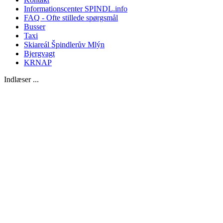
Informationscenter SPINDL.info
FAQ - Ofte stillede spørgsmål
Busser
Taxi
Skiareál Špindlerův Mlýn
Bjergvagt
KRNAP
Indlæser ...