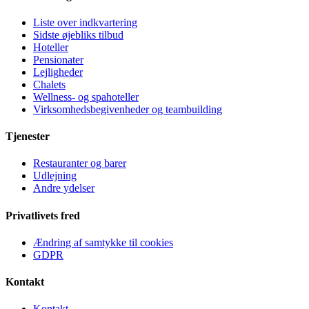
Liste over indkvartering
Sidste øjebliks tilbud
Hoteller
Pensionater
Lejligheder
Chalets
Wellness- og spahoteller
Virksomhedsbegivenheder og teambuilding
Tjenester
Restauranter og barer
Udlejning
Andre ydelser
Privatlivets fred
Ændring af samtykke til cookies
GDPR
Kontakt
Kontakt