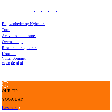
Begivenheder og Nyheder
Ture
Activities and leisure
Overnatning
Restauranter og barer
Kontakt
Vinter
Sommer
cz
en
de
pl
nl
OUR TIP
YOGA DAY
Læs mere