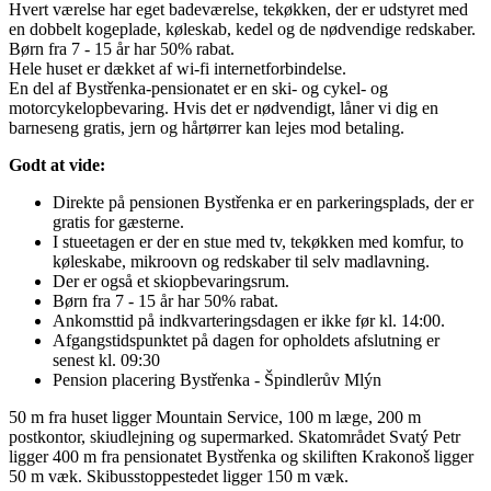
Hvert værelse har eget badeværelse, tekøkken, der er udstyret med
en dobbelt kogeplade, køleskab, kedel og de nødvendige redskaber.
Børn fra 7 - 15 år har 50% rabat.
Hele huset er dækket af wi-fi internetforbindelse.
En del af Bystřenka-pensionatet er en ski- og cykel- og
motorcykelopbevaring. Hvis det er nødvendigt, låner vi dig en
barneseng gratis, jern og hårtørrer kan lejes mod betaling.
Godt at vide:
Direkte på pensionen Bystřenka er en parkeringsplads, der er
gratis for gæsterne.
I stueetagen er der en stue med tv, tekøkken med komfur, to
køleskabe, mikroovn og redskaber til selv madlavning.
Der er også et skiopbevaringsrum.
Børn fra 7 - 15 år har 50% rabat.
Ankomsttid på indkvarteringsdagen er ikke før kl. 14:00.
Afgangstidspunktet på dagen for opholdets afslutning er
senest kl. 09:30
Pension placering Bystřenka - Špindlerův Mlýn
50 m fra huset ligger Mountain Service, 100 m læge, 200 m
postkontor, skiudlejning og supermarked. Skatområdet Svatý Petr
ligger 400 m fra pensionatet Bystřenka og skiliften Krakonoš ligger
50 m væk. Skibusstoppestedet ligger 150 m væk.