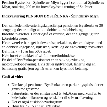
Pension Bystrenka - Spindleruv Mlyn ligger i centrum af Spindleruv
Mlyn, omkring 200 m fra hovedkrydset i retning af St. Peter.
Indkvartering PENSION BYSTŘENKA - Špindlerův Mlýn
Den samlede indkvarteringskapacitet på pensionen Bystřenka er 30
senge, og det er muligt at bo i dobbelt-, tredobbelt- og
firdobbeltværelser. Der er også et værelse, der er tilgængeligt for
kørestolsbrugere.
Hvert værelse har eget badeværelse, tekøkken, der er udstyret med
en dobbelt kogeplade, køleskab, kedel og de nødvendige redskaber.
Børn fra 7 - 15 år har 50% rabat.
Hele huset er dækket af wi-fi internetforbindelse.
En del af Bystřenka-pensionatet er en ski- og cykel- og
motorcykelopbevaring. Hvis det er nødvendigt, låner vi dig en
barneseng gratis, jern og hårtørrer kan lejes mod betaling.
Godt at vide:
Direkte på pensionen Bystřenka er en parkeringsplads, der er
gratis for gæsterne.
I stueetagen er der en stue med tv, tekøkken med komfur, to
køleskabe, mikroovn og redskaber til selv madlavning.
Der er også et skiopbevaringsrum.
Børn fra 7 - 15 år har 50% rabat.