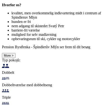
Hvorfor os?
kvalitet, men overkommelig indkvartering midt i centrum af
Spindleruv Mlyn
hunden er fri
nem adgang til skistedet Svatý Petr
barriere-fri værelse
mulighed for selv madlavning
opbevaringsrum til ski, cykler og motorcykler
Pension Bystřenka - Špindlerův Mlýn ser frem til dit besøg
More >
Typ pokojů:
Dobbelt
Dobbeltværelse med dobbeltseng
Triple