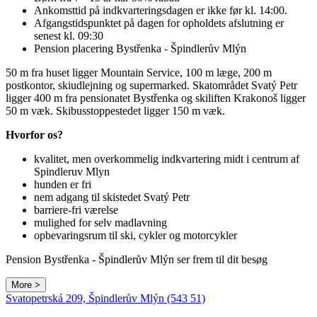
Ankomsttid på indkvarteringsdagen er ikke før kl. 14:00.
Afgangstidspunktet på dagen for opholdets afslutning er
senest kl. 09:30
Pension placering Bystřenka - Špindlerův Mlýn
50 m fra huset ligger Mountain Service, 100 m læge, 200 m
postkontor, skiudlejning og supermarked. Skatområdet Svatý Petr
ligger 400 m fra pensionatet Bystřenka og skiliften Krakonoš ligger
50 m væk. Skibusstoppestedet ligger 150 m væk.
Hvorfor os?
kvalitet, men overkommelig indkvartering midt i centrum af
Spindleruv Mlyn
hunden er fri
nem adgang til skistedet Svatý Petr
barriere-fri værelse
mulighed for selv madlavning
opbevaringsrum til ski, cykler og motorcykler
Pension Bystřenka - Špindlerův Mlýn ser frem til dit besøg
More >
Svatopetrská 209, Špindlerův Mlýn (543 51)