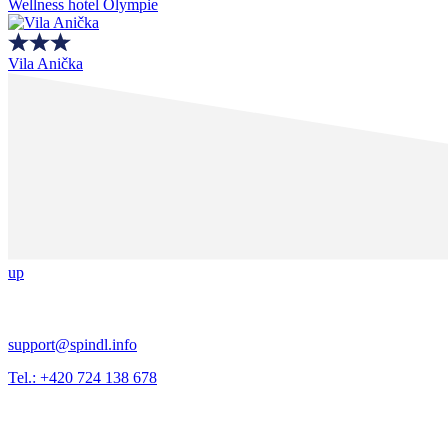
Wellness hotel Olympie
Vila Anička
up
support@spindl.info
Tel.: +420 724 138 678