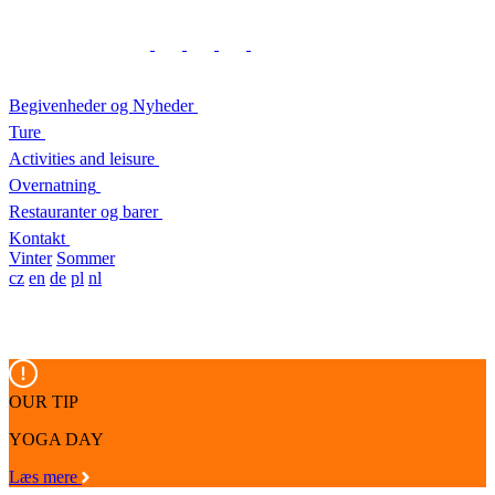
Begivenheder og Nyheder
Ture
Activities and leisure
Overnatning
Restauranter og barer
Kontakt
Vinter
Sommer
cz
en
de
pl
nl
OUR TIP
YOGA DAY
Læs mere