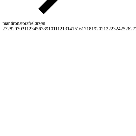
man
tir
ons
tors
fre
lør
søn
27
28
29
30
31
1
2
3
4
5
6
7
8
9
10
11
12
13
14
15
16
17
18
19
20
21
22
23
24
25
26
27