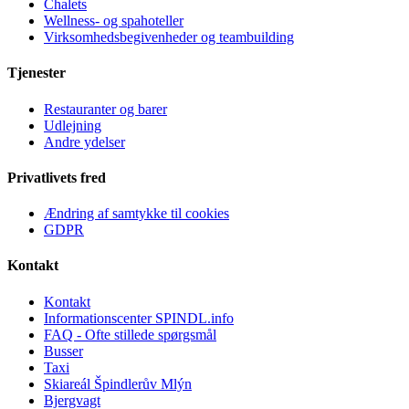
Chalets
Wellness- og spahoteller
Virksomhedsbegivenheder og teambuilding
Tjenester
Restauranter og barer
Udlejning
Andre ydelser
Privatlivets fred
Ændring af samtykke til cookies
GDPR
Kontakt
Kontakt
Informationscenter SPINDL.info
FAQ - Ofte stillede spørgsmål
Busser
Taxi
Skiareál Špindlerův Mlýn
Bjergvagt