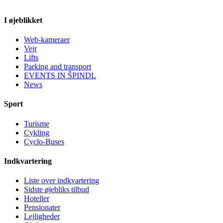
I øjeblikket
Web-kameraer
Vejr
Lifts
Parking and transport
EVENTS IN ŠPINDL
News
Sport
Turisme
Cykling
Cyclo-Buses
Indkvartering
Liste over indkvartering
Sidste øjebliks tilbud
Hoteller
Pensionater
Lejligheder