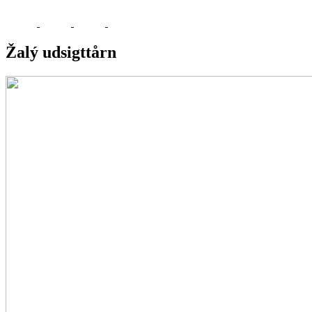
Žalý udsigttårn