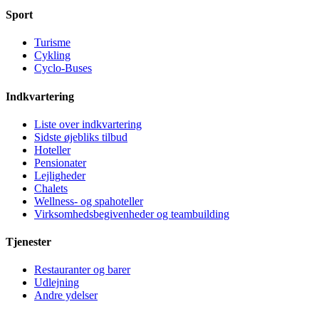
Sport
Turisme
Cykling
Cyclo-Buses
Indkvartering
Liste over indkvartering
Sidste øjebliks tilbud
Hoteller
Pensionater
Lejligheder
Chalets
Wellness- og spahoteller
Virksomhedsbegivenheder og teambuilding
Tjenester
Restauranter og barer
Udlejning
Andre ydelser