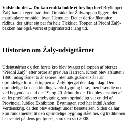
Vidste du det ... Du kan endda holde et bryllup her!
Brylluppet i
Žalý har sin egen tradition. Området for Žalý-toppen ligger i det
matrikulære område i byen Jilemnice. Det er derfor Jilemnice
rådhus, der gifter sig par fra hele Tjekkiet. Toppen af ​​Přední Žalý-
bakken har også været et pilgrimssted i lang tid.
Historien om Žalý-udsigttårnet
Udsigtstårnet og den første kro blev bygget på toppen af ​​bjerget
"Přední Žalý" efter ordre af grev Jan Harrach. Kroen blev afsluttet i
1890, udsigttårnet to år senere. Stenudkigstårnet står i sin
oprindelige form på toppen af ​​Žalý-bjerget den dag i dag. Den
oprindelige kro - en bindingsværksbygning i træ, men brændte ned
ved begyndelsen af ​​det 19. og 20. århundrede. Det blev erstattet af
en let præfabrikeret træbygning, som oprindeligt var en del af
Provincial Jubilee Exhibition. Bygningen stod her indtil Anden
Verdenskrig, da den blev ødelagt under besættelsen. Siden da har
kun fundamentet til den oprindelige bygning stået her, og traditionen
har ventet på dens genfødsel, som den så i 2008.