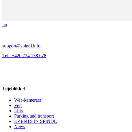
up
support@spindl.info
Tel.: +420 724 138 678
I øjeblikket
Web-kameraer
Vejr
Lifts
Parking and transport
EVENTS IN ŠPINDL
News