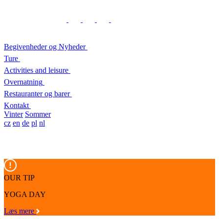
Begivenheder og Nyheder
Ture
Activities and leisure
Overnatning
Restauranter og barer
Kontakt
Vinter
Sommer
cz
en
de
pl
nl
OUR TIP
YOGA DAY
Læs mere