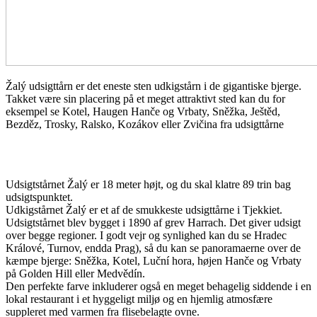
Žalý udsigttårn er det eneste sten udkigstårn i de gigantiske bjerge.
Takket være sin placering på et meget attraktivt sted kan du for
eksempel se Kotel, Haugen Hanče og Vrbaty, Sněžka, Ještěd,
Bezděz, Trosky, Ralsko, Kozákov eller Zvičina fra udsigttårne
Udsigtstårnet Žalý er 18 meter højt, og du skal klatre 89 trin bag
udsigtspunktet.
Udkigstårnet Žalý er et af de smukkeste udsigttårne ​​i Tjekkiet.
Udsigtstårnet blev bygget i 1890 af grev Harrach. Det giver udsigt
over begge regioner. I godt vejr og synlighed kan du se Hradec
Králové, Turnov, endda Prag), så du kan se panoramaerne over de
kæmpe bjerge: Sněžka, Kotel, Luční hora, højen Hanče og Vrbaty
på Golden Hill eller Medvědín.
Den perfekte farve inkluderer også en meget behagelig siddende i en
lokal restaurant i et hyggeligt miljø og en hjemlig atmosfære
suppleret med varmen fra flisebelagte ovne.