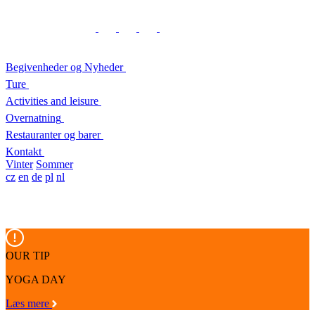
Begivenheder og Nyheder
Ture
Activities and leisure
Overnatning
Restauranter og barer
Kontakt
Vinter
Sommer
cz
en
de
pl
nl
OUR TIP
YOGA DAY
Læs mere