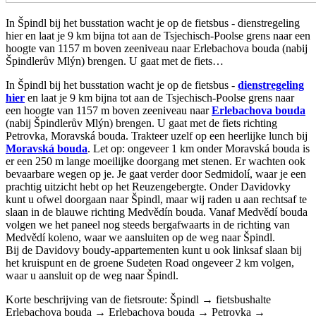
In Špindl bij het busstation wacht je op de fietsbus - dienstregeling
hier en laat je 9 km bijna tot aan de Tsjechisch-Poolse grens naar een
hoogte van 1157 m boven zeeniveau naar Erlebachova bouda (nabij
Špindlerův Mlýn) brengen. U gaat met de fiets…
In Špindl bij het busstation wacht je op de fietsbus -
dienstregeling
hier
en laat je 9 km bijna tot aan de Tsjechisch-Poolse grens naar
een hoogte van 1157 m boven zeeniveau naar
Erlebachova bouda
(nabij Špindlerův Mlýn) brengen. U gaat met de fiets richting
Petrovka, Moravská bouda. Trakteer uzelf op een heerlijke lunch bij
Moravská bouda
. Let op: ongeveer 1 km onder Moravská bouda is
er een 250 m lange moeilijke doorgang met stenen. Er wachten ook
bevaarbare wegen op je. Je gaat verder door Sedmidolí, waar je een
prachtig uitzicht hebt op het Reuzengebergte. Onder Davidovky
kunt u ofwel doorgaan naar Špindl, maar wij raden u aan rechtsaf te
slaan in de blauwe richting Medvědín bouda. Vanaf Medvědí bouda
volgen we het paneel nog steeds bergafwaarts in de richting van
Medvědí koleno, waar we aansluiten op de weg naar Špindl.
Bij de Davidovy boudy-appartementen kunt u ook linksaf slaan bij
het kruispunt en de groene Sudeten Road ongeveer 2 km volgen,
waar u aansluit op de weg naar Špindl.
Korte beschrijving van de fietsroute: Špindl → fietsbushalte
Erlebachova bouda → Erlebachova bouda → Petrovka →