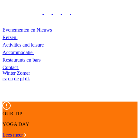
Evenementen en Nieuws
Reizen
Activities and leisure
Accommodatie
Restaurants en bars
Contact
Winter
Zomer
cz
en
de
pl
dk
OUR TIP
YOGA DAY
Lees meer