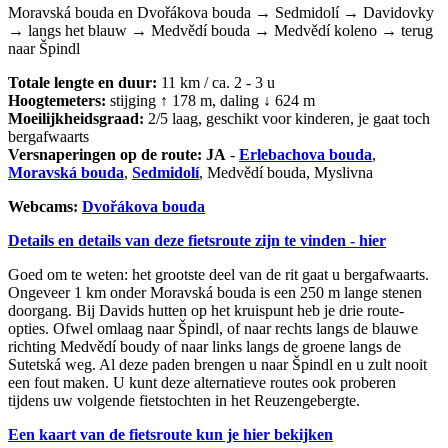
Moravská bouda en Dvořákova bouda → Sedmidolí → Davidovky
→ langs het blauw → Medvědí bouda → Medvědí koleno → terug
naar Špindl
Totale lengte en duur:
11 km / ca. 2 - 3 u
Hoogtemeters:
stijging ↑ 178 m, daling ↓ 624 m
Moeilijkheidsgraad:
2/5 laag, geschikt voor kinderen, je gaat toch
bergafwaarts
Versnaperingen op de route: JA
-
Erlebachova bouda
,
Moravská bouda
,
Sedmidolí
, Medvědí bouda, Myslivna
Webcams:
Dvořákova bouda
Details en details van deze fietsroute zijn te vinden - hier
Goed om te weten: het grootste deel van de rit gaat u bergafwaarts.
Ongeveer 1 km onder Moravská bouda is een 250 m lange stenen
doorgang. Bij Davids hutten op het kruispunt heb je drie route-
opties. Ofwel omlaag naar Špindl, of naar rechts langs de blauwe
richting Medvědí boudy of naar links langs de groene langs de
Sutetská weg. Al deze paden brengen u naar Špindl en u zult nooit
een fout maken. U kunt deze alternatieve routes ook proberen
tijdens uw volgende fietstochten in het Reuzengebergte.
Een kaart van de fietsroute kun je hier bekijken