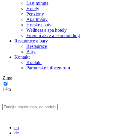
Last minute
Hotely
Penziony
Apartmány
Horské chaty
Wellness a spa hotely
Firemní akce a teambuilding
Restaurace a bary
Restaurace
Bary
Kontakt
Kontakt
Partnerské infocentrum
Zima
Léto
en
de