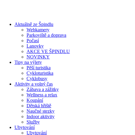
Aktuálně ze Špindlu
Webkamery
Parkoviště a doprava
Počasí
Lanovky
AKCE VE ŠPINDLU
NOVINKY
Tipy na výlety
Pěší turistika
Cykloturistika
Cyklobusy
Aktivity a volný čas
Zábava a zážitky
Wellness a relax
Koupání
Dětská hřiště
Naučné stezky
Indoor aktivity
Služby
Ubytování
Ubytování