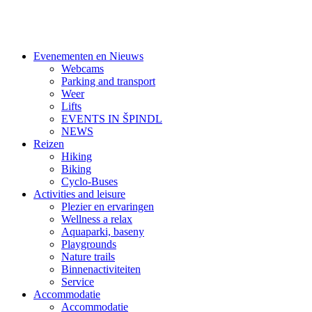
Evenementen en Nieuws
Webcams
Parking and transport
Weer
Lifts
EVENTS IN ŠPINDL
NEWS
Reizen
Hiking
Biking
Cyclo-Buses
Activities and leisure
Plezier en ervaringen
Wellness a relax
Aquaparki, baseny
Playgrounds
Nature trails
Binnenactiviteiten
Service
Accommodatie
Accommodatie