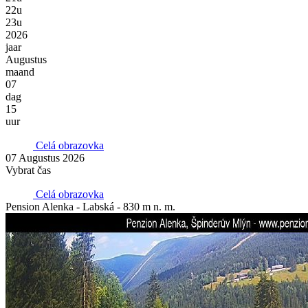
22u
23u
2026
jaar
Augustus
maand
07
dag
15
uur
Celá obrazovka
07 Augustus 2026
Vybrat čas
Celá obrazovka
Pension Alenka - Labská - 830 m n. m.