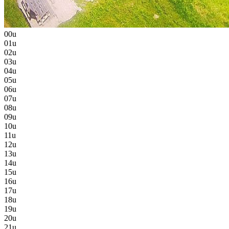
00u
01u
02u
03u
04u
05u
06u
07u
08u
09u
10u
11u
12u
13u
14u
15u
16u
17u
18u
19u
20u
21u